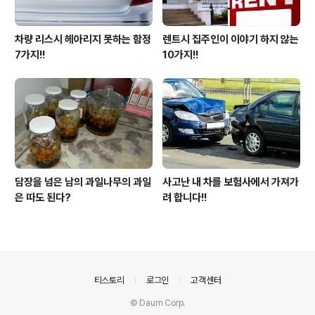
차량 리스시 헤아리지 못하는 함정
렌트시 집주인이 이야기 하지 않는
7가지!!
10가지!!
담장을 넘은 남의 과일나무의 과일
사고난 내 차를 보험사에서 가져가
은 따도 된다?
려 합니다!!
의안내
티스토리
로그인
고객센터
© Daum Corp.