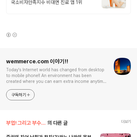
국소비자만족지수 비대면 진료 앱 1위
(새창열림)
로그 정보
wemmerce.com 이야기!!
Today's Internet world has changed from desktop
to mobile phone!! An environment has been
created where you can earn extra income anytime,
anywhere! Korea is too small and there is a lot of
competition. Now let’s turn our eyes to the world!
구독하기
You can enter
더보기
부업! 그리고 부수입!!
의 다른 글