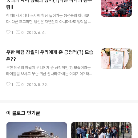
중궉의 치어 남획과 참치(?)라는 나라의 몸부
림!!
글 내용
참치!! 사시미나 스시에 항상 들어가는 생선중의 하나입니
다. 다른 조그마한 생선은 자연산이 아니더라도 양식을 해
서 식탁에 올릴수 있으나 참치는 자연산이 아니면 공급이
1
0
2020. 6. 6.
안되는 생선 중의 하나입니다. 그러다 보니 공급이 수요을
따라가질 못해 남획과 어족의 멸종이라는 극한 상황까지
치닫게 되는데요, 여기에 싹쓸이의 명수인 중국 어선들까
우한 폐렴 창궐이 우리에게 준 긍정적(?) 모습
지 가세를 하여 참치의 멸종이 가속화 되고 있다고 합니다.
그런데 문제는 참치가 돌고래와 항상 같이 다니려는 습관
은??
글 내용
이 있어 참치를 포획을 하다 돌고래를 낚는 경우가 있어 이
우한 폐렴의 창궐이 우리에게 준 긍정적인(?) 모습이라는
또한 세계적인 관심사로 떠오른 적이 있었습니다. 원래 돌
타이틀을 보시고 무슨 귀신 신나라 까먹는 이야기야? 라고
고래는 상어의 천적 입니다!! 이것을 안 참치 녀석들은 항상
생각하시는 분들도 있으실 겁니다!! 아래의 내용은 매년 가
돌고래와 같이 다니려 하고 참치가 대규모로 움직이면 상
1
0
2020. 5. 29.
을이 되면 독감 예방 접종을 필수로 하는 미국 사회에서 근
어떼들도 먹이를 구하려 대규모로 움직인다..
래 창궐하는 우한 폐렴을 비교한 내용입니다. 근래 미국은
미 전역에 걸쳐 창궐하는 독감으로 많은 인명이 목숨을 잃
는 경우가 자주 발생하면서 미 방역 당국을 긴장시키고 있
다 합니다!! 라는 포스팅을 재작년 가을에 포스팅을 한적이
이 블로그 인기글
있었습니다. 그래서 근래 그 내용을 다시 보면서 근래 전 세
계적으로 창궐하는 우한 폐렴( 코로나 19)으로 인해 제가
거주하는 미국에는 이미 확진자가 100만 명을 넘어섰고
사망자도 10만 명에 달하는 상상하기도 싫은 형극에 다다