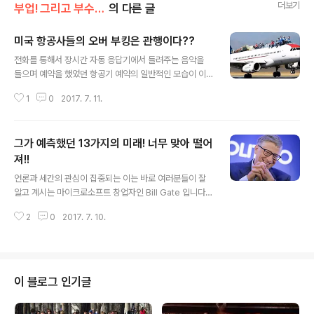
더보기
부업! 그리고 부수입!!
의 다른 글
미국 항공사들의 오버 부킹은 관행이다??
글 내용
전화를 통해서 장시간 자동 응답기에서 들려주는 음악을
들으며 예약을 했었던 항공기 예약의 일반적인 모습이 이
제는 휴대폰, 테블릿 그리고 컴퓨터의 대중화로 이제는 온
1
0
2017. 7. 11.
라인을 통해서 예약을 하는 시대가 주종을 이루다 보니 많
은 항공사들이 홈페이지의 개선을 통해 많은 이들에게 자
사의 항공사를 이용케 하기 위해 노력을 하고 있습니다. 이
그가 예측했던 13가지의 미래! 너무 맞아 떨어
미 아시겠지만 좋은 좌석 저렴한 비용으로 예약을 하려 일
찍 서두르는데도 예약을 하게 되면 소위 term & conditi
져!!
글 내용
ons 즉 약관이라는 내용을 여지없이 보게 되는데 다른 내
언론과 세간의 관심이 집중되는 이는 바로 여러분들이 잘
용은 접어 놓는다 해도 내가 미리 예약한 좌석인데 "no gu
알고 계시는 마이크로소프트 창업자인 Bill Gate 입니다.
arantee" 라는 내용을 발견하게 됩니다. 이 내용은 다시
그가 1999년에 예측한 미래에는 이런 식으로 진화가 될거
말해서 비록 미리 예약을 했지만 기내 사정으로 인해 본인
2
0
2017. 7. 10.
다!! 라고 했었던 내용이 실제로 그렇게 이루어지고 있고 그
의 좌석이 없어질수도 있다는..
런 내용을 들은 많은 미국인들은 빌 게이트는 노스트라다
무스에 비견되는 인물이라고 호들갑을 떠는가 하면, 베이
지역에 사는 미국인들은 Fisher Wharf 에 돗자리(?)를 깔
아야 하는게 아니냐? 라는 우스개 소리도 합니다. 그가 19
이 블로그 인기글
99년에 저술한 " Business @ the speed of though
t!!" 라는 책의 내용을 보면 모골이 송연해질 정도로 그가 책