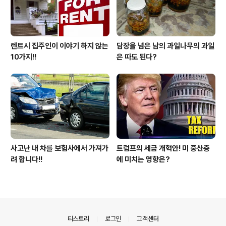
렌트시 집주인이 이야기 하지 않는
담장을 넘은 남의 과일나무의 과일
10가지!!
은 따도 된다?
사고난 내 차를 보험사에서 가져가
트럼프의 세금 개혁안! 미 중산층
려 합니다!!
에 미치는 영향은?
의안내
티스토리
로그인
고객센터