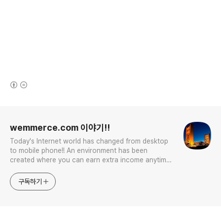
(새창열림)
로그 정보
wemmerce.com 이야기!!
Today's Internet world has changed from desktop
to mobile phone!! An environment has been
created where you can earn extra income anytime,
anywhere! Korea is too small and there is a lot of
competition. Now let’s turn our eyes to the world!
구독하기
You can enter