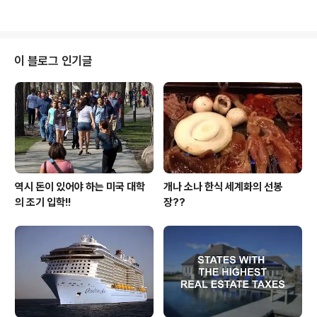
을 위해 자신의 이익은 뒤로 한체 의술에..
ity의 대표적인 정책인 affirmative action을 입안하기에
이릅니다!! African-American은 인간적인 대접을 받고
자 무수한 피와 희생을 감내했었습니다!! 가끔 블로그 댓글
에 인종적인 편견이 담긴 글을남기시는 분들의 댓글을 많
이 블로그 인기글
이 보게 됩니다만, 그러나 그들이 흘린 피와 희생으로 60-
70년대부터 시작이 된 대규모의 이민자들은African-Am
erican의 희생 덕분에 그래도 그들이 받았었던 멸시와 차
별을 덜 받는겁니다, 물론 인간같지 않는 그런 African-..
역시 돈이 있어야 하는 미국 대학
개나 소나 한식 세계화의 선봉
의 조기 입학!!
장??