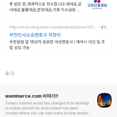
수금 전문상담
못 받은 돈,체계적으로 회수합니다.대여금,공
사대금,물품대금,분양대금,각종 미수금등 높
은회수율! 채권추심 재산조사 공사대금 물품
대금 분양대금 각종미수금 상담
https://m.booking.naver.com/booking/6/bizes/1475
광고
04
부천민사소송변호사 하정미
부천법원 앞 18년차 꼼꼼한 여성변호사 / 예약시 야간 및 주
말 상담 가능
(새창열림)
로그 정보
wemmerce.com 이야기!!
Today's Internet world has changed from desktop
to mobile phone!! An environment has been
created where you can earn extra income anytime,