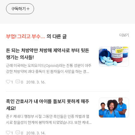
anywhere! Korea is too small and there is a lot of
competition. Now let’s turn our eyes to the world!
구독하기
You can enter
더보기
부업! 그리고 부수입!!
의 다른 글
돈 되는 처방약만 처방해 제약사로 부터 뒷돈
챙기는 의사들!
글 내용
근래 미국에는 오피오이드(Opioid)라는 진통 성분이 아주
강한 처방약에 과다 중독이 된 환자들이 사망을 하는 경우
가 증가하자 미국 정부가 적극 규제에 나사는 사회적인 문
1
0
2018. 3. 16.
제로 대두가 대두되고 있습니다!! 그런데 그 이면에는 오피
오이드를 처방해 주는 의사들에게 제약사들이 음성적으로
이런 처방을 해주는 의사들에게 검은 돈을 제공하는 것으
흑인 간호사가 내 아이를 돌보지 못하게 해주
로 밝혀져 공분을 사고 있는데 이런 내용이 이미 미 뉴스 전
문 방송인 CNN을 통해 방송이 되어 병을 고치려 의사를
세요!
글 내용
방문했던 환자들이 의사가 자신의 질병을 고치기 보다는
존 F 케네디 행정부 시절 그동안 흑인들은 인종 차별과 멸
자신의 이권에 눈이 어두운 하이에나와 같은 존재라고 울
시로 참을성의 한계에 봉착하게 되었었습니다. 또한 케네
분을 토하는 모습이 방송을 통해 전파를 탔었던 겁니다. 물
디 대통령은 이러한 흑인들의 아픔을 어루만져 주고자 그
론 물론 사회적인 약자 그리고 음지에서 신음을 하는 이들
1
0
2018. 3. 14.
들의 처우를 개선하는 대표적인 정책인 equal opportun