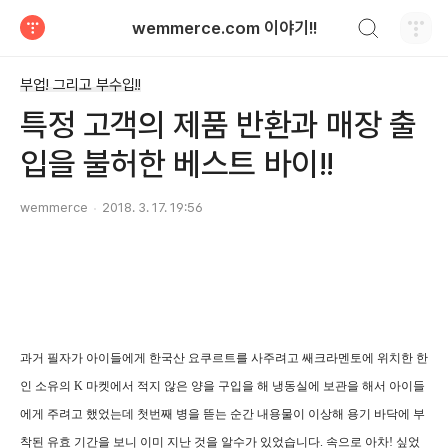
검색하기
wemmerce.com 이야기!!
티스토리
부업! 그리고 부수입!!
특정 고객의 제품 반환과 매장 출
입을 불허한 베스트 바이!!
wemmerce
2018. 3. 17. 19:56
과거 필자가 아이들에게 한국산 요쿠르트를 사주려고 쌔크라멘토에 위치한 한
인 소유의 K 마켓에서 적지 않은 양을 구입을 해 냉동실에 보관을 해서 아이들
에게 주려고 했었는데 첫번째 병을 뜯는 순간 내용물이 이상해 용기 바닥에 부
착된 유효 기간을 보니 이미 지난 것을 알수가 있었습니다. 속으로 아차! 싶었