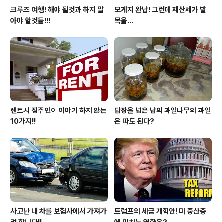
크루즈 여행! 해야 될것과 하지 말
모게지 완납! 그런데 재산세가 발
아야 할것들!!!
목을...
렌트시 집주인이 이야기 하지 않는
담장을 넘은 남의 과일나무의 과일
10가지!!
은 따도 된다?
사고난 내 차를 보험사에서 가져가
트럼프의 세금 개혁안! 미 중산층