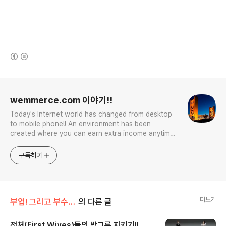
(새창열림)
로그 정보
wemmerce.com 이야기!!
Today's Internet world has changed from desktop
to mobile phone!! An environment has been
created where you can earn extra income anytime,
anywhere! Korea is too small and there is a lot of
competition. Now let’s turn our eyes to the world!
구독하기
You can enter
더보기
부업! 그리고 부수입!!
의 다른 글
전처(First Wives)들의 밥그릇 지키기!!