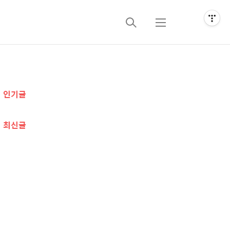
검
메
색
뉴
추
인기글
가
정
최신글
보