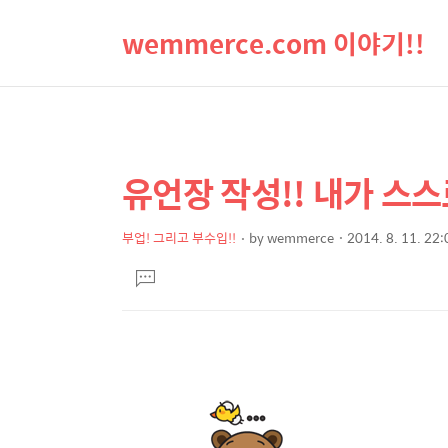
wemmerce.com 이야기!!
유언장 작성!! 내가 스스
상
본
문
세
제
부업! 그리고 부수입!!
by
wemmerce
2014. 8. 11. 22:
컨
본
목
텐
댓
문
글
츠
달
기