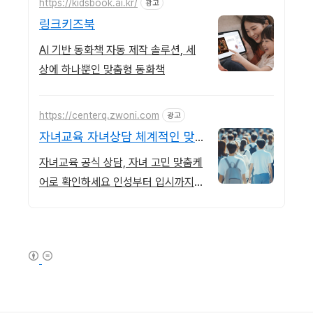
https://kidsbook.ai.kr/
광고
링크키즈북
AI 기반 동화책 자동 제작 솔루션, 세
상에 하나뿐인 맞춤형 동화책
https://centerq.zwoni.com
광고
자녀교육 자녀상담 체계적인 맞
춤 교육
자녀교육 공식 상담, 자녀 고민 맞춤케
어로 확인하세요 인성부터 입시까지
맞춤 해결책 제공
(새창열림)
로그 정보