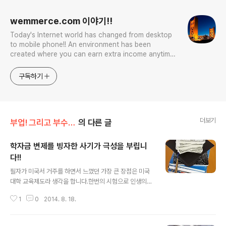
wemmerce.com 이야기!!
Today's Internet world has changed from desktop
to mobile phone!! An environment has been
created where you can earn extra income anytime,
anywhere! Korea is too small and there is a lot of
competition. Now let’s turn our eyes to the world!
구독하기
You can enter
더보기
부업! 그리고 부수입!!
의 다른 글
학자금 변제를 빙자한 사기가 극성을 부립니
다!!
글 내용
필자가 미국서 거주를 하면서 느꼈던 가장 큰 장점은 미국
대학 교육제도라 생각을 합니다.한번의 시험으로 인생의
당락이 결정지어지는 한국의 제도완 달리 여러번의 기회를
1
0
2014. 8. 18.
주고, 또한 점수만으로 학습 능력을 판단을하지 않을 뿐더
러 더우기 경제적인 사정으로 인해 학업을 포기해야 하는
우수한 학생들을 어떻게 해서라도 이끌어 주는 그런 모습