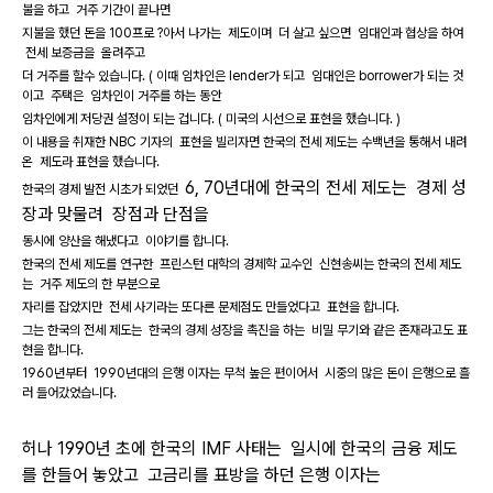
불을 하고 거주 기간이 끝나면
지불을 했던 돈을 100프로 ?아서 나가는 제도이며 더 살고 싶으면 임대인과 협상을 하여
전세 보증금을 올려주고
더 거주를 할수 있습니다. ( 이때 임차인은 lender가 되고 임대인은 borrower가 되는 것
이고 주택은 임차인이 거주를 하는 동안
임차인에게 저당권 설정이 되는 겁니다. ( 미국의 시선으로 표현을 했습니다. )
이 내용을 취재한 NBC 기자의 표현을 빌리자면 한국의 전세 제도는 수백년을 통해서 내려
온 제도라 표현을 했습니다.
6, 70년대에 한국의 전세 제도는 경제 성
한국의 경제 발전 시초가 되었던
장과 맞물려 장점과 단점을
동시에 양산을 해냈다고 이야기를 합니다.
한국의 전세 제도를 연구한 프린스턴 대학의 경제학 교수인 신현송씨는 한국의 전세 제도
는 거주 제도의 한 부분으로
자리를 잡았지만 전세 사기라는 또다른 문제점도 만들었다고 표현을 합니다.
그는 한국의 전세 제도는 한국의 경제 성장을 촉진을 하는 비밀 무기와 같은 존재라고도 표
현을 합니다.
1960년부터 1990년대의 은행 이자는 무척 높은 편이어서 시중의 많은 돈이 은행으로 흘
러 들어갔었습니다.
허나 1990년 초에 한국의 IMF 사태는 일시에 한국의 금융 제도
를 한들어 놓았고 고금리를 표방을 하던 은행 이자는