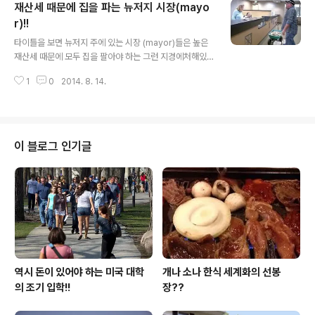
재산세 때문에 집을 파는 뉴저지 시장(mayo
과 경제적인 지원입니다. 물론 무상으로 해주는 경제적인
지원말고 졸업후 직장을 잡아 변제를 하는 대출 제도도 있
r)!!
글 내용
지만 저리로 학생들에게 부담을 주지 않으려는 교육 정책
타이틀을 보면 뉴저지 주에 있는 시장 (mayor)들은 높은
은 아무리 미국이 살기가 어려워졌다 하더라도 아니 강력
재산세 때문에 모두 집을 팔아야 하는 그런 지경에처해있
한 국가유지가 되는 것도 이러한 교육 제도 때문이 아닌가
는 것처럼 오해의 소지가 다분하게 있는거 처럼 보이는 타
생각을 합니다. 그러한 대출 제도를 이용, 공부를 하고 졸업
1
0
2014. 8. 14.
이틀 입니다만 제목에 모든 것을 나타내려다 보니너무 제
한 학생들이 변제를 못하는 지경에 처하자 오바마..
목이 길어져 간추린 겁니다!! 한국의 재산세 개념은 미국에
비하면 조족지혈입니다. 한때 재산세 수준을 실제가의 비
율에 맞추어 증세를 하려다소유주의 거센 반발로 뜻을 이
루지 못한 경우가 있는데요.... 미국은 본인의 인컴에 따라
이 블로그 인기글
집을 구입하는 경향이농후한 나라라 지역에 차등은 있지만
최소 실제 거래가의 1프로 혹은 조금 넘는 경우가 허다 합
니다.그런데 여기에 Mello Roo라는 지역 개발 부담금인
재산세에 첨부되어 고지되면 이거 장난이 아니게 됩니다!!
지역에 따라 10-15년을 내야 ..
역시 돈이 있어야 하는 미국 대학
개나 소나 한식 세계화의 선봉
의 조기 입학!!
장??