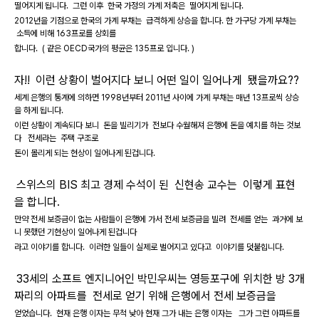
떨어지게 됩니다. 그런 이후 한국 가정의 가계 저축은 떨어지게 됩니다.
2012년을 기점으로 한국의 가계 부채는 급격하게 상승을 합니다. 한 가구당 가계 부채는
소득에 비해 163프로를 상회를
합니다.
( 같은 OECD국가의 평균은 135프로 입니다. )
자!! 이런 상황이 벌어지다 보니 어떤 일이 일어나게 됐을까요??
세계 은행의 통계에 의하면 1998년부터 2011년 사이에 가계 부채는 매년 13프로씩 상승
을 하게 됩니다.
이런 상황이 계속되다 보니 돈을 빌리기가 전보다 수월해져 은행에 돈을 예치를 하는 것보
다 전세라는 주택 구조로
돈이 몰리게 되는 현상이 일어나게
된겁니다.
스위스의 BIS 최고 경제 수석이 된 신현송 교수는 이렇게 표현
을 합니다.
만약 전세 보증금이 없는 사람들이 은행에 가서 전세 보증금을 빌려 전세를 얻는 과거에 보
니 못했던 기현상이 일어나게 된겁니다
라고 이야기를 합니다. 이러한 일들이 실제로 벌어지고 있다고 이야기를 덧붙힙니다.
33세의 소프트 엔지니어인 박민우씨는 영등포구에 위치한 방 3개
짜리의 아파트를 전세로 얻기 위해 은행에서 전세 보증금을
얻었습니다. 현재 은행 이자는 무척 낮아 현재 그가 내는 은행 이자는 그가 그런 아파트를