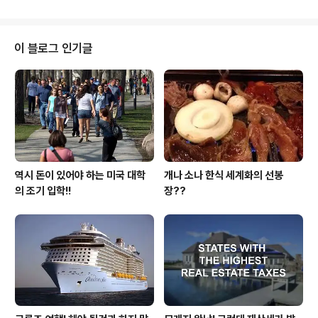
니 한국에 계신 분들이 이야기 하는 LA 갈비 이야기 입니
아무리 설명을 해도 차량 전..
다. 과거엔 부담없이, 아니 아무 번민이 없이 집어 담던 LA
갈비 였었습니다. 그러던 LA 갈비가 이제는 값 때문에 갈
등을 낳게하는 그런 대상으로 변한 겁니다. 광우병이 걸린
이 블로그 인기글
소고기 라고 한동안 한국에서 배척을 받았었습니다 그런
소고기를 먹는 한인들을 불쌍한 눈초리로 쳐다 보기도 했
었습니다. 수입이 되더라도 냉대를 받았던 미국산 쇠고기!!
그 정점에는 LA 갈비가 있었던 겁니다. 이때 식당마다 한
우만 취급합니다..
역시 돈이 있어야 하는 미국 대학
개나 소나 한식 세계화의 선봉
의 조기 입학!!
장??