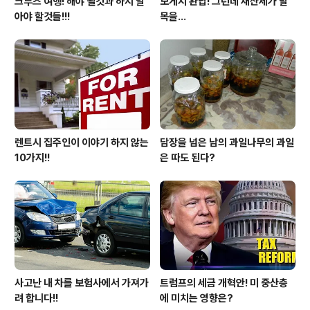
크루즈 여행! 해야 될것과 하지 말
모게지 완납! 그런데 재산세가 발
아야 할것들!!!
목을...
렌트시 집주인이 이야기 하지 않는
담장을 넘은 남의 과일나무의 과일
10가지!!
은 따도 된다?
사고난 내 차를 보험사에서 가져가
트럼프의 세금 개혁안! 미 중산층
려 합니다!!
에 미치는 영향은?