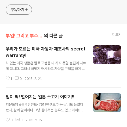
anywhere! Korea is too small and there is a lot of
competition. Now let’s turn our eyes to the world!
구독하기
You can enter
더보기
부업! 그리고 부수입!!
의 다른 글
우리가 모르는 미국 자동차 제조사의 secret
warranty!!
글 내용
차 없는 미국 생활은 말로 표현을 다 하지 못할 불편이 따르
게 됩니다. 그래서 어떻게 해서라도 차량을 구입을 하게 되
는데, 이것도 사람의 신체와 같아 오래 쓰고 많이 운전을 하
1
0
2015. 2. 21.
면 사람이 나이가 들게 되면 여기저기 쑤시고 아픈 것처럼
차량도 여기저기 고장을 나면서 없는 돈을 잡아 먹게 됩니
다. 수중에 현금이 없으면 우선 급한데로 신용 카드를 긁게
입이 딱! 벌어지는 일본 소고기 이야기!!
되는데, 이것도 매월 갚아야 하니 옺오죽하면 미국 생활은
글 내용
한달 벌어서 이거저것 페이먼트를 하면 변기를 통해 내보
파운드당 6불 99 센트-7불 99센트 하는 갈비도 들었다
낸거 밖에 없다는 그런 우스개 소리가 있겠습니까? 잘나가
놨다, 살까 말까하다 그냥 돌아서는 경우도 있고 에이!! 잘
던 차가 어느날 갑자기 고장이 나면 스트레스를 받기 시작
먹고 죽은 XX, 때깔도 좋다!! 라고 하면서 카트에 집어 넣지
을 합니다. 전문가가 아닌 다음에 어디서 무슨 고장이 어떻
0
0
2015. 2. 19.
만 계산대로 향하면서 번민은 계속이 됩니다. 바로 우리 아
게 왜? 났는지 모르고 정비소나 아니면 딜러에 갖다 주는데