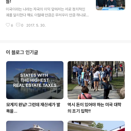
하는 것이 일반적이었습니다. 그런데 제가 사는 미국은 남
들!
글 내용
자가 경제적인 능력이 없거나 혹은 남자가 아이를 키우거
미국이라는 나라는 자국의 이익 앞에서는 서로 정치적인
나 남자가 일은 하지만 전 부인보다 덜 벌면 전 아내는 전
궤를 달리한다 해도 이럴때 만큼은 무서우리 만큼 하나로
남편이 경제적인 자립을 할때까지 경제적인 지원을 해주어
뭉치게 되는 그런 나라입니다. 그런 모습에서 대한민국의
야 하는 것이 미국 이혼의 일반적인 모습입니다. 이혼은 죄
6
0
2017. 5. 30.
정치판은 보고 배워야 할 대목이 아닌가 생각을 합니다만
악이다!! 라는 이야기는 이미 구시대..
그 어느 때보다도 그런 모습을 받아들여야 하는 시기가 오
지 않나 생각을 합니다. 미국의 정책 결정은 언론의 역할이
아주 중요한 요소라고 이야기 해도 과언이 아닐 정도로 특
히 해외 정책에 있어서는 언론이 먼저 나서서 모닥불을 피
이 블로그 인기글
워 놓고 미국민들의 여론이 조성이 되면 미 행정부와 의회
가 하나로 뭉쳐 바로 실행을 하는데 근래 미국 주요 언론이
한반도의 긴박한 정세를 연일 보도를 하고 있는 것으로 봐
서는 트럼프가 일단 칼을 뽑았으니 호박이던 수박이던 자
르지 않을까 생각을 합니다. 물론 근래 미 ..
모게지 완납! 그런데 재산세가 발
역시 돈이 있어야 하는 미국 대학
목을...
의 조기 입학!!