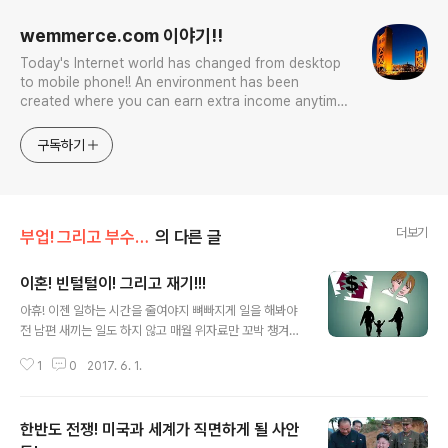
wemmerce.com 이야기!!
Today's Internet world has changed from desktop
to mobile phone!! An environment has been
created where you can earn extra income anytime,
anywhere! Korea is too small and there is a lot of
competition. Now let’s turn our eyes to the world!
구독하기
You can enter
더보기
부업! 그리고 부수입!!
의 다른 글
이혼! 빈털털이! 그리고 재기!!!
글 내용
아휴! 이젠 일하는 시간을 줄여야지 뼈빠지게 일을 해봐야
전 남편 새끼는 일도 하지 않고 매월 위자료만 꼬박 챙겨가
니 일을 해서 많이 벌어봐야 지 여자 친구하고 희희낙락하
1
0
2017. 6. 1.
면서 놀고 있는데....내가 뭐하러 많이 일을 해?? 제가 근무
를 하는 병원 간호사들이 동료 간호사들끼리 이혼에 얽힌
이야기를 하는 내용입니다. 우리가 그동안 알고 있었던 이
한반도 전쟁! 미국과 세계가 직면하게 될 사안
혼에서의 경제적인 지원은 전 남편이 전 아내에게만 지급