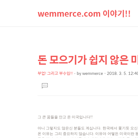
wemmerce.com 이야기!!
돈 모으기가 쉽지 않은 미
상
본
문
세
제
부업! 그리고 부수입!!
by
wemmerce
2018. 3. 5. 12:4
컨
본
목
텐
댓
문
글
츠
달
기
그 큰 꿈들을 안고 온 미국입니다!!
아니 그렇지도 않은신 분들도 계십니다. 한국에서 쫓기듯 오신 
온 이유는 그리 중요하지 않습니다. 이유야 어떻든 미국이란 