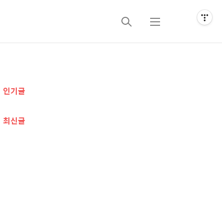
검
메
색
뉴
추
인기글
가
정
최신글
보