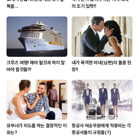
목을...
의 조기 입학!!
크루즈 여행! 해야 될것과 하지 말
내가 목격한 아내(남편)의 불륜 현
아야 할것들!!!
장!!
유부녀가 외도를 하는 결정적인 이
항공사 여승무원에게 적용되는 각
유는?
항공사들의 규정들(?)