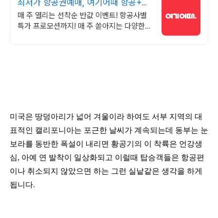
최저가 항공권예매, 여기어때 항공+숙
소 묶음 할인 혜택
매 주 열리는 선착순 반값 이벤트! 항공사별
특가 프로모션까지! 매 주 쏟아지는 다양한
혜택! 앱으로 알림 받고 똑똑하게 항공권 예
매하기
미국은 땅덩아리가 넓어 겨울이라 하여도 서부 지역의 대
표적인 캘리포니아는 포근한 날씨가 계속되는데 동부는 눈
보라를 동반한 폭설이 내리면 황공기의 이 착륙은 언강생
심, 아예 연 발착이 일상화되고 이럴때 탑승객들은 항공편
이나 취소되
지 않았으면 하는 그런 실낱같은 생각을 하게
됩니다.