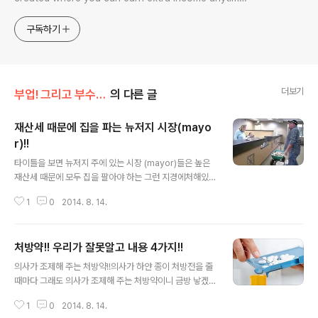
anywhere! Korea is too small and there is a lot of
competition. Now let’s turn our eyes to the world!
구독하기
You can enter
더보기
부업! 그리고 부수입!!
의 다른 글
재산세 때문에 집을 파는 뉴저지 시장(mayo
r)!!
글 내용
타이틀을 보면 뉴저지 주에 있는 시장 (mayor)들은 높은
재산세 때문에 모두 집을 팔아야 하는 그런 지경에처해있
는 것처럼 오해의 소지가 다분하게 있는거 처럼 보이는 타
1
0
2014. 8. 14.
이틀 입니다만 제목에 모든 것을 나타내려다 보니너무 제
목이 길어져 간추린 겁니다!! 한국의 재산세 개념은 미국에
비하면 조족지혈입니다. 한때 재산세 수준을 실제가의 비
처방약!! 우리가 잘못알고 내용 4가지!!
율에 맞추어 증세를 하려다소유주의 거센 반발로 뜻을 이
글 내용
루지 못한 경우가 있는데요.... 미국은 본인의 인컴에 따라
의사가 조제해 주는 처방약!!의사가 하얀 종이 처방전을 줄
집을 구입하는 경향이농후한 나라라 지역에 차등은 있지만
때마다 그래도 의사가 조제해 주는 처방약이니 금방 낳겠
최소 실제 거래가의 1프로 혹은 조금 넘는 경우가 허다 합
지!! 하는 일말의 희망을 갖습니다.그러다보니 값의 차이는
니다.그런데 여기에 Mello Roo라는 지역 개발 부담금인
1
0
2014. 8. 14.
둘째치고 우리가 일반적으로 알고있는 브랜드 처방약이 제