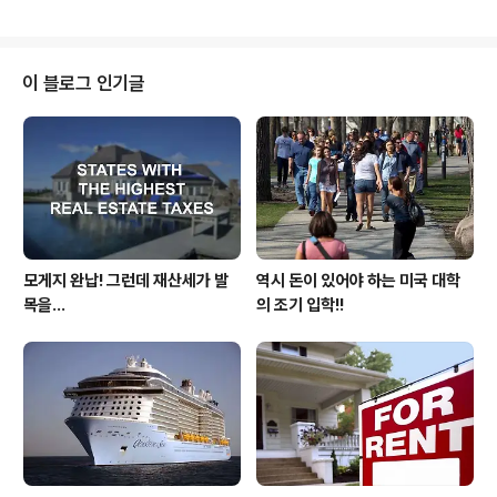
재산세에 첨부되어 고지되면 이거 장난이 아니게 됩니다!!
네릭보다 더 효능이 있다고 생각을 하기에 브랜드 처방약
지역에 따라 10-15년을 내야 ..
과 제네릭의 차이를 의사한테 물어 보기는 커녕 그냥 감사
하게 처방전을 받고 진료실을 나옵니다. 그런데 위와 같은
사실은 우리가 일반적을 그럴 것이다!! 라고 생각을 하여 그
이 블로그 인기글
냥 대수롭게 넘기고 무심하게 생각을 하고매번 의료비가
가중이 될때마다 미국의 의료 정책을 탓하는 그런 모순을
보이기도 합니다. 여기서 모순이라 함은 의료비의 과다 지
출을 의사의 진료나 수술에서만 찿을게 아니라 평소 본인
이 드시는 처방약으로 소요되는 비용이더 많다는..
모게지 완납! 그런데 재산세가 발
역시 돈이 있어야 하는 미국 대학
목을...
의 조기 입학!!