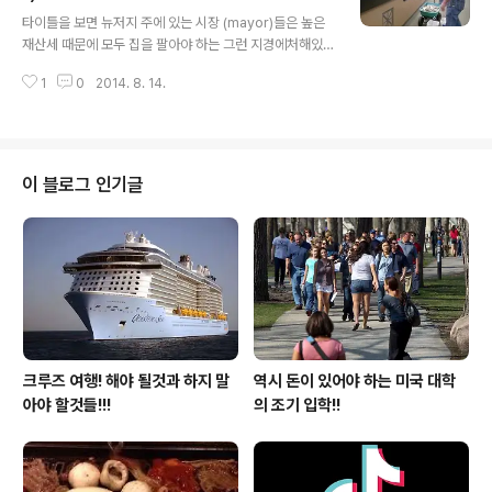
글 내용
지만 저리로 학생들에게 부담을 주지 않으려는 교육 정책
타이틀을 보면 뉴저지 주에 있는 시장 (mayor)들은 높은
은 아무리 미국이 살기가 어려워졌다 하더라도 아니 강력
재산세 때문에 모두 집을 팔아야 하는 그런 지경에처해있
한 국가유지가 되는 것도 이러한 교육 제도 때문이 아닌가
는 것처럼 오해의 소지가 다분하게 있는거 처럼 보이는 타
생각을 합니다. 그러한 대출 제도를 이용, 공부를 하고 졸업
1
0
2014. 8. 14.
이틀 입니다만 제목에 모든 것을 나타내려다 보니너무 제
한 학생들이 변제를 못하는 지경에 처하자 오바마..
목이 길어져 간추린 겁니다!! 한국의 재산세 개념은 미국에
비하면 조족지혈입니다. 한때 재산세 수준을 실제가의 비
율에 맞추어 증세를 하려다소유주의 거센 반발로 뜻을 이
루지 못한 경우가 있는데요.... 미국은 본인의 인컴에 따라
이 블로그 인기글
집을 구입하는 경향이농후한 나라라 지역에 차등은 있지만
최소 실제 거래가의 1프로 혹은 조금 넘는 경우가 허다 합
니다.그런데 여기에 Mello Roo라는 지역 개발 부담금인
재산세에 첨부되어 고지되면 이거 장난이 아니게 됩니다!!
지역에 따라 10-15년을 내야 ..
크루즈 여행! 해야 될것과 하지 말
역시 돈이 있어야 하는 미국 대학
아야 할것들!!!
의 조기 입학!!