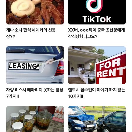
개나 소나 한식 세계화의 선봉
XX버, ooo톡이 중국 공산당에게
장??
잠식당했다고요?
차량 리스시 헤아리지 못하는 함정
렌트시 집주인이 이야기 하지 않는
7가지!!
10가지!!