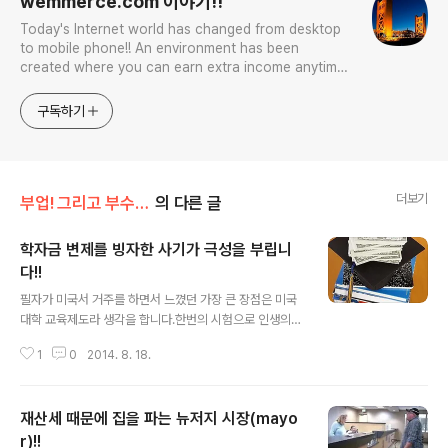
wemmerce.com 이야기!!
Today's Internet world has changed from desktop
to mobile phone!! An environment has been
created where you can earn extra income anytime,
anywhere! Korea is too small and there is a lot of
competition. Now let’s turn our eyes to the world!
구독하기
You can enter
더보기
부업! 그리고 부수입!!
의 다른 글
학자금 변제를 빙자한 사기가 극성을 부립니
다!!
글 내용
필자가 미국서 거주를 하면서 느꼈던 가장 큰 장점은 미국
대학 교육제도라 생각을 합니다.한번의 시험으로 인생의
당락이 결정지어지는 한국의 제도완 달리 여러번의 기회를
1
0
2014. 8. 18.
주고, 또한 점수만으로 학습 능력을 판단을하지 않을 뿐더
러 더우기 경제적인 사정으로 인해 학업을 포기해야 하는
우수한 학생들을 어떻게 해서라도 이끌어 주는 그런 모습
재산세 때문에 집을 파는 뉴저지 시장(mayo
과 경제적인 지원입니다. 물론 무상으로 해주는 경제적인
지원말고 졸업후 직장을 잡아 변제를 하는 대출 제도도 있
r)!!