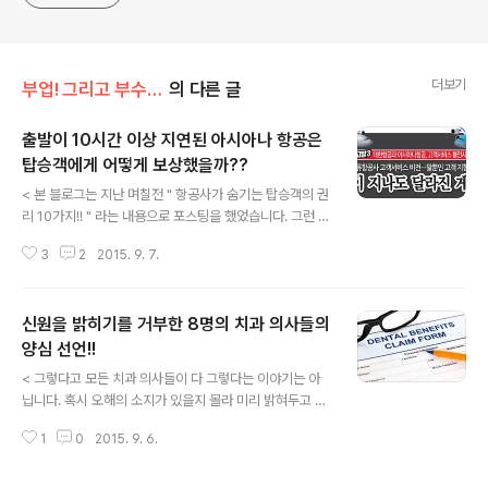
You can enter
더보기
부업! 그리고 부수입!!
의 다른 글
출발이 10시간 이상 지연된 아시아나 항공은
탑승객에게 어떻게 보상했을까??
글 내용
< 본 블로그는 지난 며칠전 " 항공사가 숨기는 탑승객의 권
리 10가지!! " 라는 내용으로 포스팅을 했었습니다. 그런 이
후 수십만의 접속자가 접속을 하면서 많은 관심을 보였고
3
2
2015. 9. 7.
또 어떤 분들은 포스팅 자체를 즐겨찿기에 등록을 해놓는
가 하면 트위터를 통해 지인들에게 알려 그동안 몰랐었던
내용을 알게되어 고맙다는 이메일도 받게 되었습니다. 그
신원을 밝히기를 거부한 8명의 치과 의사들의
런데 까마귀 날자 배 떨어진다는 우리의 속담이 있듯이 근
래 인천 공항 출발 엘에이 도착, 혹은 쌘프란시스코 출발 인
양심 선언!!
글 내용
천 도착, 엘에이 출발 인천 도착의 아시아나 항공이 기체 결
< 그렇다고 모든 치과 의사들이 다 그렇다는 이야기는 아
함 혹은 경미한 사고로 인해 장시간 지체가 되었고 어떤 경
닙니다. 혹시 오해의 소지가 있을지 몰라 미리 밝혀두고 시
우는 계류장에서 다른 비행기로 갈아타는 촌극을 벌였는가
작을 합니다. 허나 미국서 거주하는 모든 한인들의 공통적
하면 어떤 경우는 부랴부랴 승객을 인근 호텔로 숙박케 하
1
0
2015. 9. 6.
인 관심사이고 미국서 치과 병원에 다녀본 적이 있는 분들
는 촌극도 벌였습니다. 지난 9..
은 하나같이 공통된 소감을 이야기 합니다. 역시 치과 치료
는 한국서 해야 제대로 한다니까!! 라는 이야기를 말입니다.