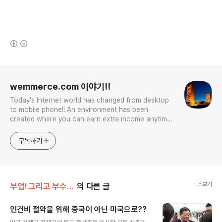
(새창열림)
로그 정보
wemmerce.com 이야기!!
Today's Internet world has changed from desktop
to mobile phone!! An environment has been
created where you can earn extra income anytime,
anywhere! Korea is too small and there is a lot of
competition. Now let’s turn our eyes to the world!
구독하기
You can enter
더보기
부업! 그리고 부수입!!
의 다른 글
인건비 절약을 위해 중국이 아닌 미국으로??
글 내용