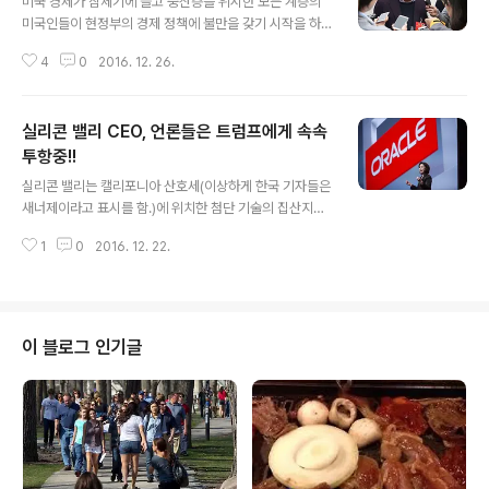
미국 경제가 침체기에 들고 중산층을 위시한 모든 계층의
미국인들이 현정부의 경제 정책에 불만을 갖기 시작을 하
면 반대당이 정권을 쟁취를 하기 위해 항상 들고 나오는 것
4
0
2016. 12. 26.
이 이민 정책으로 인해 미국인들의 일자리를 뺏어 간다는
것과, 보호 무역을 해 자국인들의 취업을 극대화 시켜야 한
다는 민초들이 들으면 귀가 솔깃하는 공약을 우선으로 하
실리콘 밸리 CEO, 언론들은 트럼프에게 속속
게 됩니다. 미국 대통령 선거시 이민 문제가 밥상에 오르긴
했었지만 이번만큼 미국인들의 관심을 가져본 적은 없었습
투항중!!
글 내용
니다. 그런 트럼프가 과거 공화당 대선 후보들이 표를 얻기
실리콘 밸리는 캘리포니아 산호세(이상하게 한국 기자들은
위해 접근을 했었던 유세 방식을 떠나 미국민들에게 직접
새너제이라고 표시를 함.)에 위치한 첨단 기술의 집산지라
다가가는 그런 방식을 취했었는데 소위 경제적으로 소외된
는 것을 모르시는 분들은 없을 겁니다. 더우기 벤처 기업이
미국인들에게 그들의 아프고 가려운 곳을 적절하게 긁어주
1
0
2016. 12. 22.
생성을 할수있는 좋은 입지 조건을 가진 지역으로 기술과
는 그런한 공약과 말만 현란하게 구사를 했었..
두뇌만 있으면 투자자들이 그냥 놔두지(?) 않는 그런 입지
조건이 좋은 지역이기도 합니다. 미국 대선 당시 공화당 대
선 주자였었던 트럼프는 "Hire American and Buy ma
de in USA!!" 라는 캐치프레이즈를 걸고 외국으로 나간
이 블로그 인기글
기업을 미국으로 다시 불러들이겠다고 천명을 하면서 그런
기업은 세제 혜택을 주겠다! 라는 당근과 물밑으로는 은근
한 압박도 병행을 했었습니다. 당시 IT 기업들만 아니라 월
스트리트의 큰손들도 대부분 민주당 대선 주자였었던 힐러
리를 암묵적으로 ..