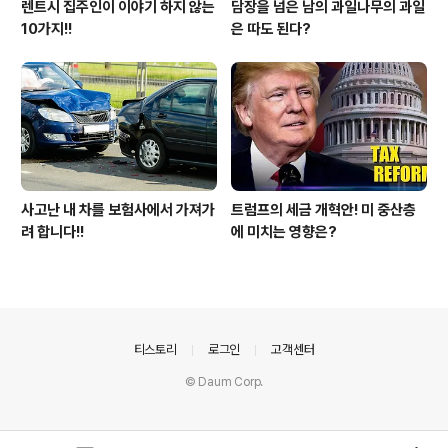
렌트시 집주인이 이야기 하지 않는
담장을 넘은 남의 과일나무의 과일
10가지!!
은 따도 된다?
사고난 내 차를 보험사에서 가져가
트럼프의 세금 개혁안! 미 중산층
려 합니다!!
에 미치는 영향은?
의안내
티스토리
로그인
고객센터
© Daum Corp.