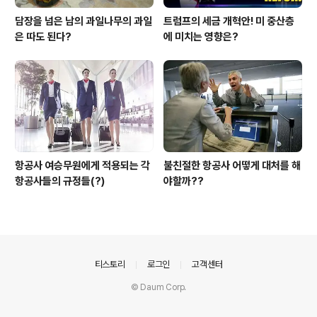
담장을 넘은 남의 과일나무의 과일
트럼프의 세금 개혁안! 미 중산층
은 따도 된다?
에 미치는 영향은?
항공사 여승무원에게 적용되는 각
불친절한 항공사 어떻게 대처를 해
항공사들의 규정들(?)
야할까??
의안내
티스토리
로그인
고객센터
© Daum Corp.