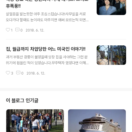
후폭풍!!
글 내용
살얼음을 밟는듯한 아주 조심스럽습니다!!사무실을 서로
오다가다 할때도 눈이라도 마주치면 애써 모르는척 외면을
하기도 했습니다. 사랑하는 사이이긴 하지 직장에서는 직
1
0
2018. 6. 12.
장 동료로 그 이상을 넘으면 안되게 행동을 했었습니다. 남
의 눈을 의식을 않할수가 없기 때문입니다. 바로 사내 연애
입니다!!이거 보통 어려운게 아닙니다!! 대학을 졸업을 하고
집, 월급까지 차압당한 어느 미국인 이야기!!
H 건설에 같이 입사한 입사 동기가 있었는데 아! 이 녀석 신
글 내용
입 사원 연수 관계로 울산 연수원에 내려온 총무과 여직원
과거 부동산 광풍이 불었을때 당장 집을 사야하는 그런 분
에게 뿅~ 가더니만 정신줄을 아예 놓고 사는 겁니다. 그런
위기에 휩쓸린 적이 있었습니다.무주택자 였었다면 이해가
이후 약6개월 후 최근 시간에 술 한잔 하자고 해서 술집으
됐으나 이미 주택을 소유를 한 분들도 두번째 주택 구입은
로 직행, 술이 몇 순배 돌더니 거나하게 취해선 총무과 여직
3
0
2018. 6. 12.
필수인거 같았던 시절이 있었던 겁니다.소위 말하는 묻지
원과 현재 사내 연애를 하고 있으며 결혼을 당장 하고 싶은
마 주택 구입!!물론 현금 자산이 든든해 투자용 주택을 구입
데 여자쪽은 남동생이 대..
을 했다면 이야기는 달라지겠으나 그런 경우가 아닌 현재
거주하는 주택의 에쿼티를 빼서 두번째 주택을 구입하며
렌트를 주면 페이먼트는 나오겠다!! 싶어 구입한 분들이 대
이 블로그 인기글
부분입니다. 많은 미국인들이 그랬고 여기에 우리 미주 한
인들도 동참(?)을 했었고 주일에 교회나 성당에 나가거나
친구들이 삼삼오오 모였을 때는 그런 이야기가 항상 화두
에 오르기도 했었던 시절이 있었습니다. 그러다 경기가 급
전직하를 하면서 실업율이 상승을 하여 직장을..