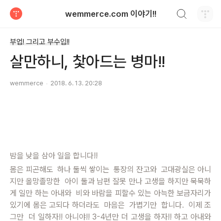
검색하기
wemmerce.com 이야기!!
티스토리
부업! 그리고 부수입!!
살만하니, 찿아드는 병마!!
wemmerce
2018. 6. 13. 20:28
밤을 낮을 삼아 일을 합니다!!
몸은 피곤해도 하나 둘씩 쌓이는 통장의 잔고와 고대광실은 아니
지만 올망졸망한 아이 둘과 남편 잘못 만나 고생을 하지만 묵묵하
게 일만 하는 아내와 비와 바람을 피할수 있는 아늑한 보금자리가
있기에 몸은 고되다 하더라도 마음은 가볍기만 합니다. 이제 조
그만 더 일하자!! 아니야!! 3-4년만 더 고생을 하자!! 하고 아내와