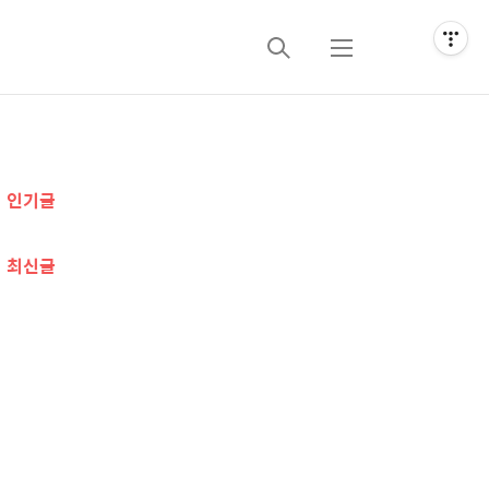
검
메
색
뉴
추
인기글
가
정
최신글
보