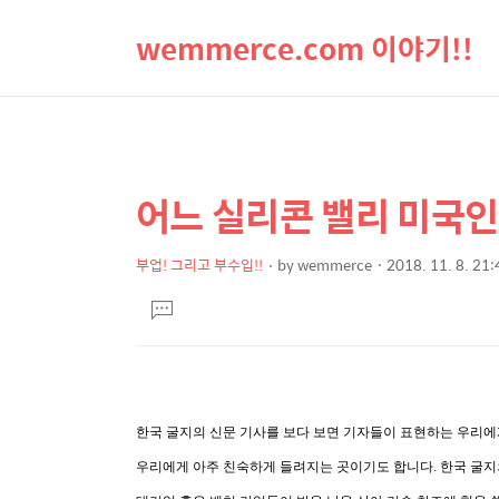
wemmerce.com 이야기!!
어느 실리콘 밸리 미국인
상
본
문
세
제
부업! 그리고 부수입!!
by
wemmerce
2018. 11. 8. 21:
컨
본
목
텐
댓
문
글
츠
달
기
한국 굴지의 신문 기사를 보다 보면 기자들이 표현하는 우리에게 
우리에게 아주 친숙하게 들려지는 곳이기도 합니다. 한국 굴지