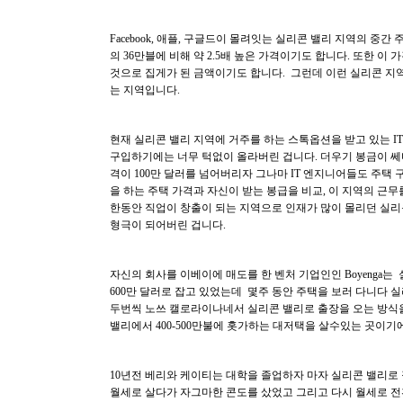
Facebook, 애플, 구글드이 몰려잇는 실리콘 밸리 지역의 중
의 36만블에 비해 약 2.5배 높은 가격이기도 합니다. 또한 이
것으로 집게가 된 금액이기도 합니다. 그런데 이런 실리콘 지역보다
는 지역입니다.
현재 실리콘 밸리 지역에 거주를 하는 스톡옵션을 받고 있는 
구입하기에는 너무 턱없이 올라버린 겁니다. 더우기 봉금이 쎄
격이 100만 달러를 넘어버리자 그나마 IT 엔지니어들도 주택
을 하는 주택 가격과 자신이 받는 봉급을 비교, 이 지역의 근
한동안 직업이 창출이 되는 지역으로 인재가 많이 몰리던 실리
형극이 되어버린 겁니다.
자신의 회사를 이베이에 매도를 한 벤처 기업인인 Boyenga
600만 달러로 잡고 있었는데 몇주 동안 주택을 보러 다니다 
두번씩 노쓰 캘로라이나네서 실리콘 밸리로 출장을 오는 방식을
밸리에서 400-500만불에 홋가하는 대저택을 살수있는 곳이기
10년전 베리와 케이티는 대학을 졸업하자 마자 실리콘 밸리로
월세로 살다가 자그마한 콘도를 샀었고 그리고 다시 월세로 전