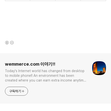
(새창열림)
로그 정보
wemmerce.com 이야기!!
Today's Internet world has changed from desktop
to mobile phone!! An environment has been
created where you can earn extra income anytime,
anywhere! Korea is too small and there is a lot of
competition. Now let’s turn our eyes to the world!
구독하기
You can enter