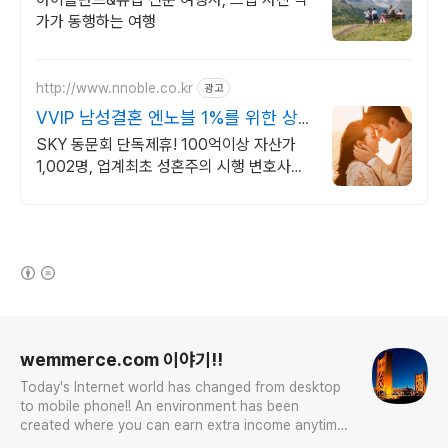
가가 동행하는 여행
http://www.nnoble.co.kr
광고
VVIP 남성결혼 엔노블 1%를 위한 상
류층 결정사
SKY 동문회 단독제휴! 100억이상 자산가
1,002명, 업계최초 성혼주의 시행 변호사검
증 회원수 공개, 전문직/엘리트/노블레스 전
문, 여성가족부장관대상 2회수상
(새창열림)
로그 정보
wemmerce.com 이야기!!
Today's Internet world has changed from desktop
to mobile phone!! An environment has been
created where you can earn extra income anytime,
anywhere! Korea is too small and there is a lot of