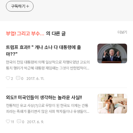
competition. Now let’s turn our eyes to the world!
구독하기
You can enter
더보기
부업! 그리고 부수입!!
의 다른 글
트럼프 효과!! " 개나 소나 다 대통령에 출
마??"
글 내용
한국의 전임 대통령에 의해 일상적으로 자행되었던 고도의
통치 행위가 박근혜 대통령 재임때는 그것이 반헌법적이라
고 결론을 내립니다. 홍삼 트리오라는 세 아들의 국정 농단
2
0
2017. 6. 11.
에는 광주 폭동을 광주 정신이라는 해괴한 궤변으로 후에
노벨 평화상까지 거머쥔 인간도 있습니다. 그런데 그런 유
명한 노벨 평화상이 받지 말아야 할 인간이 받아 그 뜻이 퇴
외도!! 미국인들이 생각하는 놀라운 사실!!
색이 되어 이제는 노벨상을 준다해도 그리 기뻐하는 일이
글 내용
없다고 합니다. 경제를 갱제라고 발음을 하고 우리 대한 민
전통적인 유교 사상(?)으로 무장이 된 한국도 이제는 간통
국을 나락으로 빠트렸었던 전임 대통령 차남은 청와대 인
죄라는 족쇄가 풀리면서 많은 사회 학자들이나 유생들이
사는 물론 장관 임명 더아가 국정 전반에 깊숙하게 개입, 요
저마다 학설이라고 내놓으면서 간통이 기하 급수적으로 증
새 정치권 철새인 김x태와 박근혜 대통령 국정 농단을 조사
11
0
2017. 6. 9.
가를 할것이며 콘돔의 판매가 기하 급수적으로 늘어날 것
한다는 명목으로 조사를 받아야 할 피의자와 독일로 여행
으로 예상을 했었습니다만 콘돔의 판매는 오히려 감소를