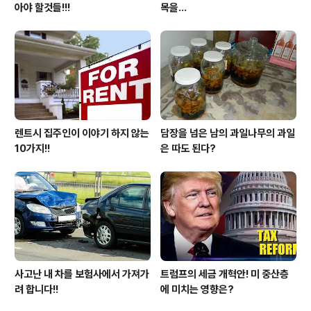
아야 할것들!!!
목을...
렌트시 집주인이 이야기 하지 않는
담장을 넘은 남의 과일나무의 과일
10가지!!
은 따도 된다?
사고난 내 차를 보험사에서 가져가
트럼프의 세금 개혁안! 미 중산층
려 합니다!!
에 미치는 영향은?