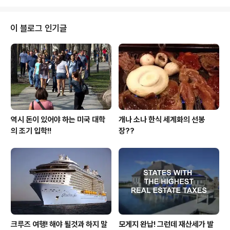
을떠났던 안민돌이 매번 이야기 하는 국정..
했었고 외도도 상대방 배우자에 의해 걸리지 않으면 간통
죄가 존재를 하던 하지 않던 남성들에 의해 외도는 끊임없
이 이어져 내려오고 있습니다. 그러나 하나 특이할만한 내
이 블로그 인기글
용은 그동안 수면하에 숨어 있었던 여성들에 의한 외도가
소폭 증가를 하고 있다는 겁니다. 과거엔 남편이 외도를 했
었을 경우는 아내가 화가 머리 끝까지 치솟다가도 에휴~~
애들을 생각하면 이러지도 저러지도 못하고 서로 물탄듯
서로 술탄듯 하는 관계로 지속을 하다 좋은게 좋은거지..
역시 돈이 있어야 하는 미국 대학
개나 소나 한식 세계화의 선봉
의 조기 입학!!
장??
크루즈 여행! 해야 될것과 하지 말
모게지 완납! 그런데 재산세가 발