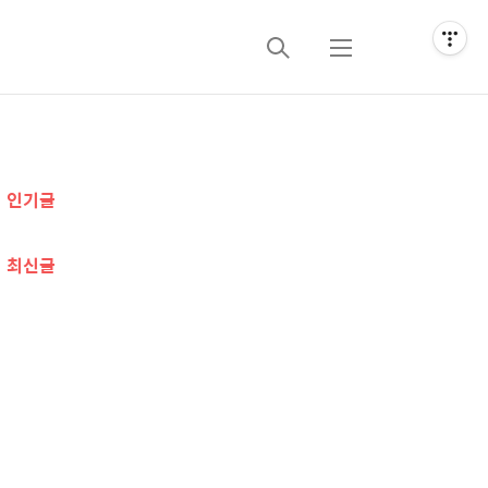
검
메
색
뉴
추
인기글
가
정
최신글
보