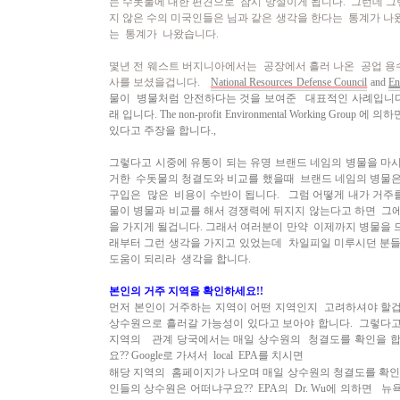
는 수돗물에 대한 편견으로 잠시 망설이게 됩니다. 그런데 
지 않은 수의 미국인들은 님과 같은 생각을 한다는 통계가
나
는 통계가 나왔습니다.
몇년 전 웨스트 버지니아에서는 공장에서 흘러 나온 공업 용
사를 보셨을겁니다.
National Resources Defense Council
and
En
물이 병물처럼 안전하다는 것을 보여준 대표적인 사례입니
래 입니다. T
he non-profit Environmental Working Group
에 의하
있다고 주장을 합니다.,
그렇다고 시중에 유통이 되는 유명 브랜드 네임의 병물을 마
거한 수돗물의 청결도와 비교를 했을때 브랜드 네임의 병물
구입은 많은 비용이 수반이 됩니다.
그럼 어떻게 내가 거주
물이 병물과 비교를 해서 경쟁력에
뒤지지 않는다고 하면 그에
을 가지게 될겁니다.
그래서 여러분이 만약 이제까지 병물을 
래부터 그런 생각을
가지고 있었는데 차일피일 미루시던 분들
도움이 되리라
생각을 합니다.
본인의 거주 지역을 확인하세요!!
먼저 본인이 거주하는 지역이 어떤 지역인지 고려하셔야 할겁
상수원으로 흘러갈 가능성이 있다고 보아야 합니다. 그렇다
지역의 관계 당국에서는 매일 상수원의 청결도를 확인을 
요?? Google로 가셔서 local EPA를 치시면
해당 지역의 홈페이지가 나오며 매일 상수원의 청결도를 확인
인들의 상수원은 어떠냐구요?? EPA의 Dr. Wu에 의하면 