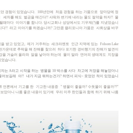
했던 경험이 있었습니다. 100년만에 처음 경험을 하는 가뭄으로 앞마당에 정
에서 세차를 해도 벌금을 매긴다!! 샤워와 변기에 내리는 물도 절약을 하자!! 물
 될때마다 이야기를 합니다. 당시
교회나 성당에서도 기우제(?)를 지냈었습니
시다!! 라고 이야기를 하겠습니까? 그만큼 캘리포니아 가뭄은 사회상을 바꾸
고 있었고, 제가 거주하는 새크라멘토 인근 지역에 있는 Folsom Lake
 한가운데로 추락을 해 잔해를 찿으러 하다 포기한 경비행기의 잔해가 발견이
을 거슬러 올라와 알을 낳아야 하는데 물이 말라 연어의 생태계도 지장을
있었습니다.
자는 A라고 시작을 하는 병물을 10 박스를 사다 차고에 저장을
해놓았더니
고 물어보길래 아!! 내가 지금 뭐하는건가?
하면서 피식~ 웃었던 적이 있었습니
류 언론에서 기고를 한 기고한 내용중
" 병물이 좋을까? 수돗물이 좋을까??"
보았더니 나름 좋은 내용이 있기에 우리 미주 한인들과 함께 하기 위해 나름