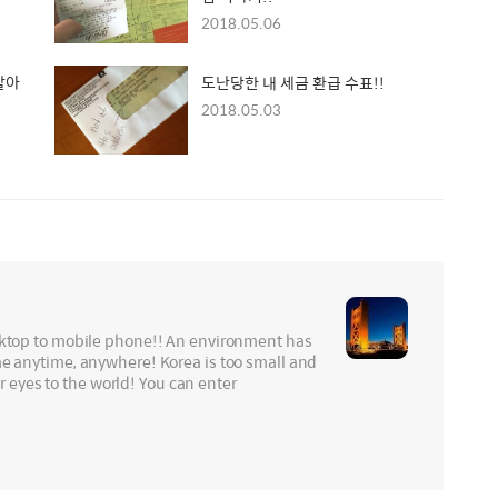
2018.05.06
살아
도난당한 내 세금 환급 수표!!
2018.05.03
sktop to mobile phone!! An environment has
e anytime, anywhere! Korea is too small and
ur eyes to the world! You can enter