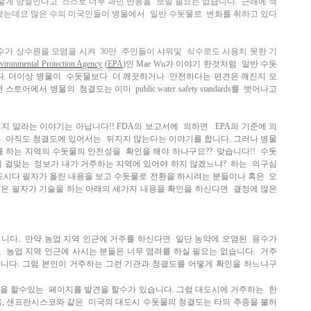
그렇게 망설인다고
스스로 너무 과민 반응을 보일 필요는 없습니다. 근래에 적
왔는데요 많은 수의 미국인들이 병물에서 일반 수돗물로 변화를 취하고 있다
수가 상수원을 오염을 시켜 30만 주민들이 샤워및 식수로도
사용치 못한 기
vironmental Protection Agency
(
EPA
)
인
Mae Wu가 이야기 한것처럼 일반 수돗
다.
더이상 병물이 수돗물보다 더 깨끗하거나 안전하다는 편견은 깨진지 오
면 스토어에서 병물의 청결도는 이미
public water safety standards를 벗어나고
시지 말라는 이야기는 아닙니다!!
FDA의 보고서에 의하면 EPA의 기준에 의
은 아직도 청결도에 있어서는
뒤지지 않는다는 이야기를 합니다.
그러나 병물
를 하는 지역의 수돗물의 안전성을 확인을 해야 하나구요?? 맞습니다!! 수돗
 걸맞는 정보가 내가 거주하는 지역에 있어야 하지 않겠느냐? 하는 의구심
드시다 필자가 올린 내용을 보고 수돗물로 전환을 하시려는 분들이나 혹은 오
은 필자가 기술을 하는 아래의 세가지 내용을 확인을 하신다면 결정에 많은
니다. 만약 농업 지역 인근에 거주를 하신다면 일단
농약에 오염된 용수가
고 농업 지역 인근에 사시는
분들은 너무 염려를 하실 필요는 없습니다. 거주
합니다.
그럼 본인이 거주하는 그런 기관과 청결도를 어떻게 확인을 하느냐구
을 할수있는 페이지를 발견을 할수가 있습니다.
그럼 대도시에 거주하는 한
뉴욕, 샌프란시스코와 같은
미국의 대도시 수돗물의 청결도는 타의 추종을 불허