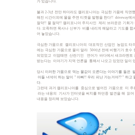
가 있습니다.
불과 2-3년 전만 하더라도 캘리포니아는 극심한 가뭄에 직면
해진 시간이외에 물을 주면 티켓을 발행을 한다!! driveway
절약!! 물 절약!! 캘리포니아 주지사인 제리 브라운은 기회가
다.
오죽하면 목사나 신부가 비를 내리게 해달라고 기도를 합
어 놓았습니다.
극심한 가뭄으로 캘리포니아의 대표적인 산업인 농업도 타격을 받
에는 극심한 가뭄으로 물이 말라 50여년 전에 비행기가 호수
되었었고 이맘때면 산란기인 연어가 바다에서 새크라멘토 강
받는다는 이야기가 지역 언론을 통해서 나오고 있었던 일이 
당시
이러한 가뭄으로 먹는 물값이 오른다는 이야기를 들은 필
아들 녀석이 하는 말이 " 아빠!! 우리 피난 가는거야?? " 하
다.
그런데 과거 캘리포니아를 중심으로 벌어진 가뭄으로 미 주
라는 내용의 기사가 인터넷을 써치를 하던중 발견을 해 읽어 
내용을 정리해 보았습니다.