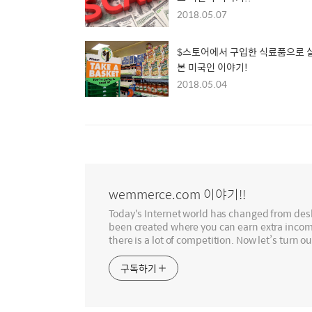
2018.05.07
$스토어에서 구입한 식료품으로 
본 미국인 이야기!
2018.05.04
wemmerce.com 이야기!!
Today's Internet world has changed from de
been created where you can earn extra incom
there is a lot of competition. Now let’s turn o
구독하기