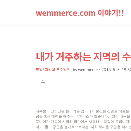
wemmerce.com 이야기!!
내가 거주하는 지역의 
상
본
문
세
제
부업! 그리고 부수입!!
by
wemmerce
2018. 5. 5. 19:5
컨
본
목
텐
댓
문
글
츠
달
기
대부분의 코스코는 들어가는 입구에서 물건을 진열을 해놓는 
공급 혹은 대여를 해주는 비지니스가 있습니다, 그런 내용을
포니아가 가뭄에 시달려 집안에서 사용하는 물값이 오릅니다!! 거기다
리고 물도 공급을 정기적으로하는 저희 회사을 구입을 하시면 