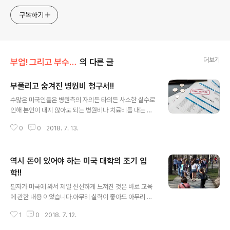
anywhere! Korea is too small and there is a lot of
competition. Now let’s turn our eyes to the world!
구독하기
You can enter
더보기
부업! 그리고 부수입!!
의 다른 글
부풀리고 숨겨진 병원비 청구서!!
글 내용
수많은 미국인들은 병원측의 자의든 타의든 사소한 실수로
인해 본인이 내지 않아도 되는 병원비나 치료비를 내는 경
우가 허다하다고 환자들의 권익을 보호하는 비영리 단체
0
0
2018. 7. 13.
관계자는 이야기를 합니다. 이러한 경우 때문에 적게는 수
백불 많게는 수천 달러의 병원비를 초과 지불을 하는 경우
가 있습니다. Medical Recovery Services 관계자에
역시 돈이 있어야 하는 미국 대학의 조기 입
의하면 해당 기관은 미국의 다수의 병원이 환자의 병원비
를 어떻게 청구를 하는지 약 10개 대형 병원을 선정을 해
학!!
글 내용
조사를 해보았더니 8개 병원이 환자의 병원비를 초과해 청
필자가 미국에 와서 제일 신선하게 느껴진 것은 바로 교육
구를 했다는 충격적인 내용을 입수를 하고 실제로 그렇다
에 관한 내용 이었습니다.아무리 실력이 좋아도 아무리 능
더라~~ 라고 전해졌던 이야기가 헛소문만은 아니라고 주
력이 출중하다 해도 매년 대학을 등록할 학비가 없어 발을
의를 당부를 하는 겁니다. 관계자의 설명에 의하면 이렇게
1
0
2018. 7. 12.
동동 구르는 아이들을 신문 지상을 통해 보곤 했었습니다.
눈뜨고 코베임을 당하지 않으려면 병..
그러다 독지가가 나타나 학비를 제공을 해서 무사하게 등