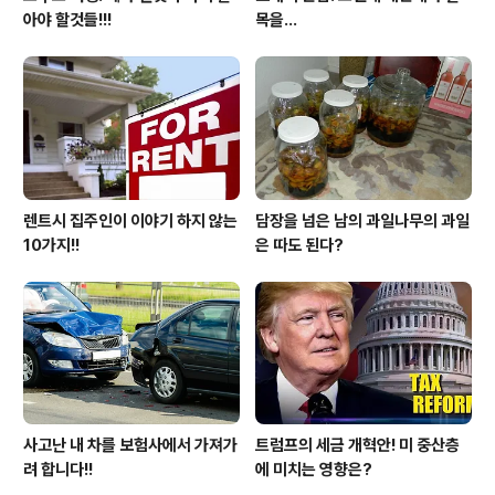
아야 할것들!!!
목을...
렌트시 집주인이 이야기 하지 않는
담장을 넘은 남의 과일나무의 과일
10가지!!
은 따도 된다?
사고난 내 차를 보험사에서 가져가
트럼프의 세금 개혁안! 미 중산층
려 합니다!!
에 미치는 영향은?