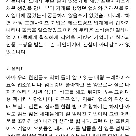
해봅니다.
도대체
무슨 일이 있었기에 해당 프랜차이즈가
처음 생겼을 당시 부터 거래를 했었던 업체와 거래선을 단
시일내에 끊었는지 궁금하지 않을수가 없었습니다. 왜냐하
면 해당 프랜차이즈 기업은 레스토랑으 업계에서 갑자기
나타나 돌풍을 일으켰었고 미래의 두터운 소비층인 밀레니
얼 세대들에게 확실하게 각인을 시켰던 기업이고 월가의
집중 조명을 받는 그런 기업이기에 관심이 아니갈수가 없
었습니다.
치폴레!!
아마 우리 한인들도 익히 들어 알고 잇는 대형 프레차이즈
요식 업소입니다. 젊은층이 좋아하고 또 양으로나 질로 따
지면 여타 멕시관 식당과 비교를 해도 뒤지지 않는 그런 대
형 멕시칸 식당입니다. 지금은 일부 치폴레 업소의 위생 실
태 부실로 언론의 질타를 한참 받고 휘청하기는 하지만 아
직도 많은 젊은 세대들에게 잘 알려진 기업이라 그런 어려
움을 조만간 벗어나리라 생각을 합니다. 그런 대형 프렌차
이즈 기업이 오랫동안 돼지 고가를 납품을 한
양돈 업체와
거래를 중단을 하면서 자사의 식당들이 판매를 했었던 돼