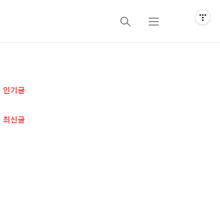
검
메
색
뉴
추
인기글
가
정
최신글
보