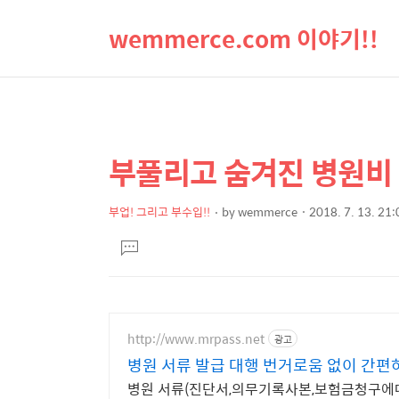
wemmerce.com 이야기!!
부풀리고 숨겨진 병원비 
상
본
문
세
제
부업! 그리고 부수입!!
by
wemmerce
2018. 7. 13. 21:
컨
본
목
텐
댓
문
글
츠
달
기
http://www.mrpass.net
광고
병원 서류 발급 대행 번거로움 없이 간편
병원 서류(진단서,의무기록사본,보험금청구에