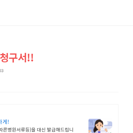
청구서!!
03
하게!
따른병원서류등)을 대신 발급해드립니