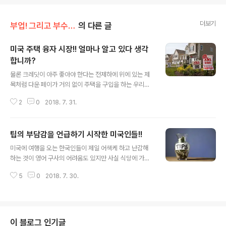
더보기
부업! 그리고 부수입!!
의 다른 글
미국 주택 융자 시장!! 얼마나 알고 있다 생각
합니까?
글 내용
물론 크레딧이 아주 좋아야 한다는 전제하에 위에 있는 제
목처럼 다운 페이가 거의 없이 주택을 구입을 하는 우리에
게 무척 생소한 프로그램을 소개하고자 합니다. 대학을 졸
2
0
2018. 7. 31.
업을 하고 선남선녀가 만나 사랑을 하고 결혼을 해 그들의
보금자리인 주택을 마련하고자 하는 열망은 모든 분들의
선망의 대상입니다. 그러나 갓 대학을 졸업을 하고 직장을
팁의 부담감을 언급하기 시작한 미국인들!!
잡아도 페이먼트로 얼굴진 미국 사회에서 현금을 모으기란
글 내용
그리 쉬운 일이 아닙니다.더우기 갑자기 차가 고장으로 re
미국에 여행을 오는 한국인들이 제일 어색케 하고 난감해
pair shop에 한번 들어가면 엄청 많은 금액을 지불해야
하는 것이 영어 구사의 어려움도 있지만 사실 식당에 가면
하다보니 통장에 돈이 모이기란 그리 쉬운 일이 아닙니다.
식사 후, 팁에 대한 정확한 개념이 없어 난감해 하는 것이라
그러니 주택을 구입시 들어가야 하는 다운 페이를 마련한
5
0
2018. 7. 30.
고 합니다. 소위 그들의 변을 들어 보자면 내가 돈내고 먹는
다는 것은 언감생심 입니다. 물론 위에 있는 제목처럼 다운
음식인데 거기다가 왜? 봉사료를 내야 하나? 그런 봉사료
페이 없이 주택을 살수 있다!@! ..
는 그 음식값에 포함이 된게 아니냐? 라고 생각을 하시는
분들이 대부분입니다. 물론 그분들은 미국의 문화에 익숙
치 않아서 그럴수도 있습니다. 그런데 이 팁에 대한 문제는
이 블로그 인기글