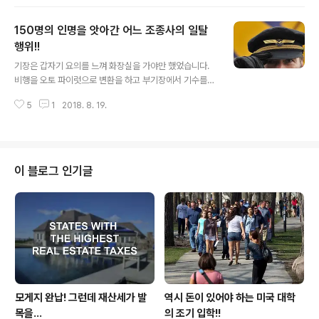
른 비극을 목격을 했습니다. 지난 몇 개월동안 항공기 사고
가 여러 차례 발생해 항공기를 타야 하나 말아야 하나?? 라
150명의 인명을 앗아간 어느 조종사의 일탈
는 걱정을 하는 분들도 심심치 않게 생겨나고 있다고 합니
다. 항공기 사고는 육상에서 일어나는 자동차 사고보다 확
행위!!
글 내용
률이 훨씬 적습니다만 일단 사고가 나면 대형 사고라 적지
기장은 갑자기 요의를 느껴 화장실을 가야만 했었습니다.
않는 인명이 목숨을 잃게 됩니다. 또한 이상하리 만큼 201
비행을 오토 파이럿으로 변환을 하고 부기장에서 기수를
7~8년에 한국에서는 대형 사고가 자주 일어나 안전 교육
맡긴후 기장은 화장실을 간겁니다. 조종간을 부기장이 맡
의 강화!! 공무원의 무사 안일주의 질타!! 그리고 국민 안전
5
1
2018. 8. 19.
으면서 부기장은 불순한 생각을 하게 된겁니다. 원래 그의
을위한 특별법 제정!! 등등 당..
정신 상태는 몹시 불안정 했었고 치료 경력도 있었으며 우
울증에 빠진 내력도 있었습니다. 기장이 없는 사이 부기장
은 조종실 문을 걸어 잠그고 정상적인 고도인 38000피트
상공에서 급격하게 하강을 시도를 한겁니다. 이런 긴박한
이 블로그 인기글
상황을 눈치챈 기장은 조종실 문을 열려 했으나 때는 이미
늦었던 겁니다. 원래 조종실 문은 잠그지 않게 되어 있었습
니다. 그러나 9-11 테러 사건 이후 모든 항공기의 조종실은
안에서 잠그게끔 하여 테러리스트들의 조종실 침입을 못하
게 만들었는데 이것이 족쇄가 된것이 프..
모게지 완납! 그런데 재산세가 발
역시 돈이 있어야 하는 미국 대학
목을...
의 조기 입학!!