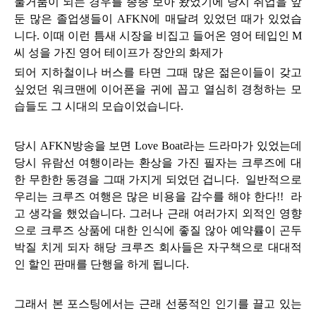
물거품이 되는 경우를 종종 보아 왔었기에
당시 취업을 앞
둔 많은 졸업생들이 AFKN에 매달려 있었던 때가 있었습
니다.
이때 이런 틈새 시장을
비집고 들어온
영어 테입인 M
씨 성을 가진
영어 테이프가 장안의 화제가
되어 지하철이나 버스를 타면 그때 많은 젊은이들이 갖고
싶었던 워크맨에 이어폰을 귀에 꼽고 열심히 경청하는 모
습들도 그 시대의 모습
이었습니다.
당시 AFKN방송을 보면 Love Boat라는 드라마가 있었는데
당시 유람선 여행이라는 환상을 가진 필자는
크루즈에 대
한
무한한 동경을
그때 가지게 되었던 겁니다.
일반적으로
우리는 크루즈 여행은 많은 비용을 감수를 해야 한다!! 라
고 생각을 했었습니다.
그러나 근래 여러가지 외적인 영향
으로
크루즈 상품에 대한 인식에 좋질 않아 예약률이 곤두
박질 치게 되자
해당 크루즈 회사
들은 자구책으로 대대적
인 할인 판매를 단행을 하게 됩니다.
그래서 본 포스팅
에서는
근래 선풍적인 인기를 끌고 있는