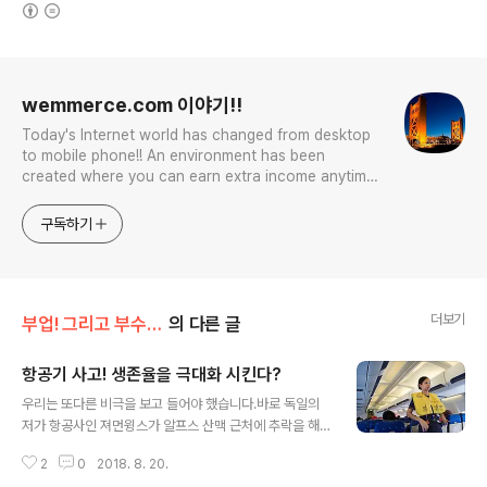
(새창열림)
로그 정보
wemmerce.com 이야기!!
Today's Internet world has changed from desktop
to mobile phone!! An environment has been
created where you can earn extra income anytime,
anywhere! Korea is too small and there is a lot of
competition. Now let’s turn our eyes to the world!
구독하기
You can enter
더보기
부업! 그리고 부수입!!
의 다른 글
항공기 사고! 생존율을 극대화 시킨다?
글 내용
우리는 또다른 비극을 보고 들어야 했습니다.바로 독일의
저가 항공사인 져먼윙스가 알프스 산맥 근처에 추락을 해
탑승객 전원이 숨진, 또한 말레이지아 항공기가 남태평양
2
0
2018. 8. 20.
어느 곳에서 사라져 많은 인명이 흔적도 없이 사라진 또다