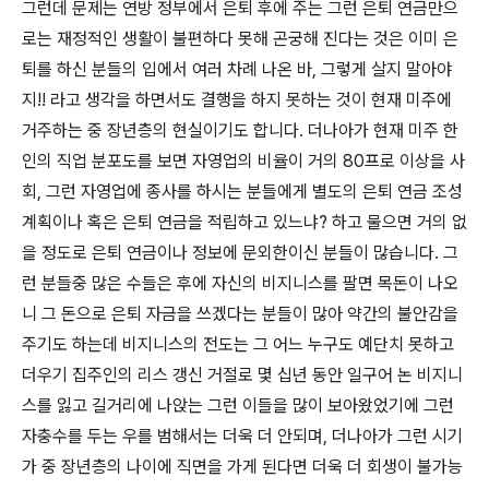
그런데 문제는 연방 정부에서 은퇴 후에 주는 그런 은퇴 연금만으
로는 재정적인 생활이 불편하다 못해 곤궁해 진다는 것은 이미 은
퇴를 하신 분들의 입에서 여러 차례 나온 바, 그렇게 살지 말아야
지!! 라고 생각을 하면서도 결행을 하지 못하는 것이 현재 미주에
거주하는 중 장년층의 현실이기도 합니다.
더나아가 현재 미주 한
인의 직업 분포도를 보면 자영업의 비율이 거의 80프로 이상을 사
회, 그런 자영업에 종사를 하시는 분들에게 별도의 은퇴 연금 조성
계획이나 혹은 은퇴 연금을 적립하고 있느냐? 하고 물으면 거의 없
을 정도로 은퇴 연금이나 정보에 문외한이신 분들이 많습니다.
그
런 분들중 많은 수들은 후에 자신의 비지니스를 팔면 목돈이 나오
니 그 돈으로 은퇴 자금을 쓰겠다는 분들이 많아 약간의 불안감을
주기도 하는데 비지니스의 전도는 그 어느 누구도 예단치 못하고
더우기 집주인의 리스 갱신 거절로 몇 십년 동안 일구어 논 비지니
스를 잃고 길거리에 나앉는 그런 이들을 많이 보아왔었기에 그런
자충수를 두는 우를 범해서는 더욱 더 안되며, 더나아가 그런 시기
가 중 장년층의 나이에 직면을 가게 된다면 더욱 더 회생이 불가능