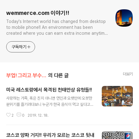
wemmerce.com 이야기!!
Today's Internet world has changed from desktop
to mobile phone!! An environment has been
created where you can earn extra income anytime,
anywhere! Korea is too small and there is a lot of
competition. Now let’s turn our eyes to the world!
구독하기
You can enter
더보기
부업! 그리고 부수입!!
의 다른 글
미국 레스토랑에서 목격된 천태만상 유형들!!
글 내용
사랑하는 가족, 혹은 친지 아니면 연인과 오랫만에 오붓한
분위기를 즐기려다보니 누군가 한국 음식이 먹고 싶다고
이야기를 해 간만에 한국 식당 혹은 다른 커뮤니티의 음식
2
0
2019. 12. 18.
을 맛보러 가는 경우가 많게 됩니다. 외식이라 함은 유쾌함,
분위기, 더나아가 맛을 함께 즐기는 공공 장소입니다. 물론
그런 식당에서 예의를 지키는 분들이 대부분 입니다만 주
코스코 양파 거지!! 우리가 모르는 코스코 뒷내
위를 개의치 않고 무례하게 행동을 하는 그런 분들을 많이