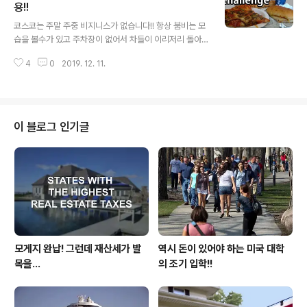
보게 됩니다. 식당 종업원에게의 무례함은 물론 타인에게
용!!
글 내용
도 피해를 끼치는 일이 종종 발생해 오랫만에 가족, 친지,
코스코는 주말 주중 비지니스가 없습니다!! 항상 붐비는 모
혹은 연인과 식사를 하는 다른 이들의 분위기를 망치는 경
습을 볼수가 있고 주차장이 없어서 차들이 이리저리 돌아
우가 종종 있습니다. 이런 모습은 주로 한국 식당에서 많이
다녀도 빈 주차장을 찿기는 어려운 광경이 갈때마다 보게
보게 되는데 물론 내 나라 혹은 한인이 경영을 하는 식당이
4
0
2019. 12. 11.
됩니다. 그럴때마다 입에선 육두 문자가 나오면서 " 에이!
라 편해서 그런지 몰라도 한국에..
다음부터는 오지 말아야 겠다!! " 라고 하면서 또 오게 됩니
다. 미국인들은 코스코와 함게 생활을 한다는 말이 쓸데없
는 말이 아닌것 처럼 코스코는 이젠 미국인들에겐 생활의
일부분이 된것 처럼 보이기도 합니다. 과거엔 미국 아이들
이 블로그 인기글
은 맥도날드와 함께 성장을 한다!! 라는 말로 대신해 맥도날
드의 성장을 그렇게 표현을 했었지만 이젠 맥도날드의 명
성은 사라지고 그 자리를 미국인들과 함께 숨쉬는 코스코!!
라는 표현이 더 적합할 정도로 코스코 비지니스는 불황을
모르는 기업으로 자리매김을 한거 ..
모게지 완납! 그런데 재산세가 발
역시 돈이 있어야 하는 미국 대학
목을...
의 조기 입학!!