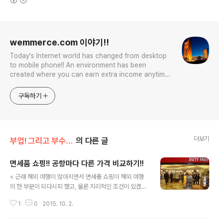
로그 정보
wemmerce.com 이야기!!
Today's Internet world has changed from desktop
to mobile phone!! An environment has been
created where you can earn extra income anytime,
anywhere! Korea is too small and there is a lot of
competition. Now let’s turn our eyes to the world!
구독하기
You can enter
더보기
부업! 그리고 부수입!!
의 다른 글
면세품 쇼핑!! 공항마다 다른 가격 비교하기!!
글 내용
< 근래 해외 여행이 많아지면서 면세품 쇼핑이 해외 여행
의 한 부분이 되다시피 했고, 물론 지리적인 조건이 있겠지
만 중국 관광객들이 한국으로 관광의 목적이 쇼핑이 주된
1
0
2015. 10. 2.
목적이라고 이야기를 하는 언론들을 보면서 마치 해외 여
행이 면세점에서 쇼핑을 하기 위한 수단으로 전락을 한 느