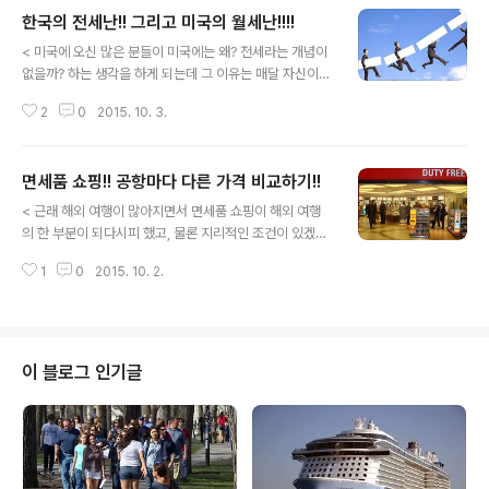
한국의 전세난!! 그리고 미국의 월세난!!!!
글 내용
< 미국에 오신 많은 분들이 미국에는 왜? 전세라는 개념이
없을까? 하는 생각을 하게 되는데 그 이유는 매달 자신이
버는 소득에 비해 많은 월세가 나가기 때문 입니다. 그래서
2
0
2015. 10. 3.
한인을 상대로 하는 부동산 소개업자들이 손님에게 이야기
하는 내용중의 첫번째가 왜? 매달 많은 돈을 월세로 지불을
해 날리십니까(?)? 라고 이야기를 하면서 주택을 구입을 하
면세품 쇼핑!! 공항마다 다른 가격 비교하기!!
면 매달 내는 모게지는 차곡차곡 쌓이는데 말입니다!! 라고
글 내용
이야기를 해 바이어들의 마음을 흔들어 놓습니다. 그런데
< 근래 해외 여행이 많아지면서 면세품 쇼핑이 해외 여행
개인이 처한 주변 환경에 따라 모든 이들이 주택을 구입을
의 한 부분이 되다시피 했고, 물론 지리적인 조건이 있겠지
하는게 유리하다!! 라고 볼수는 없습니다. 그런 연유로 많은
만 중국 관광객들이 한국으로 관광의 목적이 쇼핑이 주된
한인들은 한국의 전세 제도를 부러워 하면서 미국의 월세
1
0
2015. 10. 2.
목적이라고 이야기를 하는 언론들을 보면서 마치 해외 여
제도와 비교를 하곤 합니다. 더우기 미국의 대도시인 경우
행이 면세점에서 쇼핑을 하기 위한 수단으로 전락을 한 느
는 매달 나가는 월세..
낌입니다. 근래 미국의 쇼핑 전문 잡지에서 미국으로 관광
을 오는 관광객들의 면세점 쇼핑을 자세하게 묘사를 하면
서 면세점의 가격과 쇼핑의 실태 그리고 더나아가 면세점
이 블로그 인기글
쇼핑에서 과연 싸게 구입을 하는 곳일까? 하는 내용으로 기
고를 해 면세점 쇼핑이 최고의 관심사로 떠오른 우리 미주
한인과 본국에 계시는 분들의 모습을 잠시 투영을 시켜 보
았습니다. 아래에 소개가 되는 내용은 면세점 쇼핑에 대해
과연 저렴하게 구입을 할수있는 곳이 면세점일..