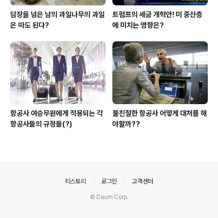
담장을 넘은 남의 과일나무의 과일
트럼프의 세금 개혁안! 미 중산층
은 따도 된다?
에 미치는 영향은?
항공사 여승무원에게 적용되는 각
불친절한 항공사 어떻게 대처를 해
항공사들의 규정들(?)
야할까??
의안내
티스토리
로그인
고객센터
© Daum Corp.