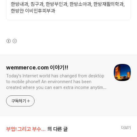
한방내과, 침구과, 한방부인과, 한방소아과, 한방재활의학과,
한방안 이비인후피부과
(새창열림)
로그 정보
wemmerce.com 이야기!!
Today's Internet world has changed from desktop
to mobile phone!! An environment has been
created where you can earn extra income anytime,
anywhere! Korea is too small and there is a lot of
competition. Now let’s turn our eyes to the world!
구독하기
You can enter
더보기
부업! 그리고 부수입!!
의 다른 글