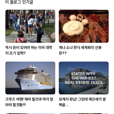
느나라 사람들 보다 각별한 것으로 나와있습니다. 허긴 그
이 블로그 인기글
각별한 사랑은 중국인들이 이미 우리 한국인들을 넘고 있
지만 말입니다. 자!! 그럼 면세점에서 취급을 하는 면세품은
신상품에다 가격도 일반 시중보다 더 저렴할까요?? 물론
지금도 그렇지만 미국내 우리 한인들의 명품 사랑은 극진
합니다. 그래서 한국서 미국으로 관광을 ..
역시 돈이 있어야 하는 미국 대학
개나 소나 한식 세계화의 선봉
의 조기 입학!!
장??
크루즈 여행! 해야 될것과 하지 말
모게지 완납! 그런데 재산세가 발
아야 할것들!!!
목을...