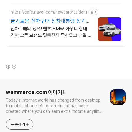
차량 빠른출고 선점하세요.
https://cafe.naver.com/newcarpresident
광고
슬기로운 신차구매 신차대통령 장기렌
트 리스 저렴한 견적
신차구매의 정석! 벤츠 BMW 아우디 현대
기아 모든 브랜드 맞춤견적 즉시출고 매일 즉
시출고 차량 업데이트 7일 출고완료
(새창열림)
로그 정보
wemmerce.com 이야기!!
Today's Internet world has changed from desktop
to mobile phone!! An environment has been
created where you can earn extra income anytime,
anywhere! Korea is too small and there is a lot of
competition. Now let’s turn our eyes to the world!
구독하기
You can enter