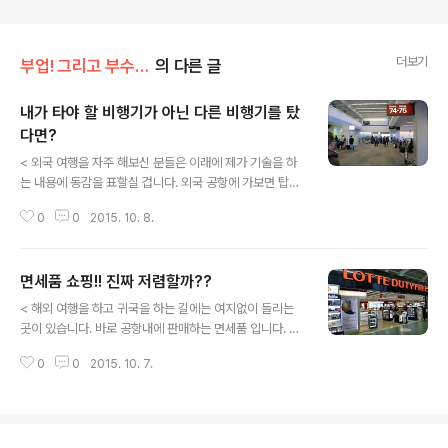
더보기
부업! 그리고 부수입!!
의 다른 글
내가 타야 할 비행기가 아닌 다른 비행기를 탔
다면?
글 내용
< 외국 여행을 자주 해보신 분들은 이래에 제가 기술을 하
는 내용에 동감을 표할실 겁니다. 외국 공항에 가보면 탑승
구 게이트가 너무 촘촘하게 붙어있어 자칫 정신줄을 놓고
0
0
2015. 10. 8.
있으면 다른 곳으로 가는 항공기를 탑승을 하는 경우가 종
종 있습니다. 그런데 그것이 의도적이 아닌 무의식적으로
이루어진다는 것인데 아직도 미국 공항을 중심으로 그런
면세품 쇼핑!! 진짜 저렴할까??
일이 많이 발생을 합니다. 언어도 다르고 문화도 다른 나라
글 내용
의 공항에서 자신이 가야할 목적지가 아닌 다른 나라의 공
< 해외 여행을 하고 귀국을 하는 길에는 여지없이 들리는
항으로 가는 항공기를 탑승을 했다면 얼마나 난감할까요?
곳이 있습니다. 바로 공항내에 판매하는 면세품 입니다. 이
다행하게도 비행기가 이륙치 않은 상태에서 그런 일이 발
미 면세점에서 판매를 하는 면세품은 세금이 없어 가격이
생을 했고 승무원이 챙겨주었다면 바로 정리가 되었겠지만
0
0
2015. 10. 7.
저렴하고 시중에서 구할수 없는 신제품이 대부분이라는 생
시간을 다투는 항공기의 이륙 때문에 종종 그런 세심한 것
각이 이미 머리 깊이 각인이 되어 있어 오죽하면 면세점 입
까지 챙기지 못하는 경우가 대부분 입니다. 지..
찰에 대기업이 뛰어들 정도로 황금알을 낳는 거위라고 이
야기를 합니다. 특히 우리 한국인들의 면세점 사랑은 그 어