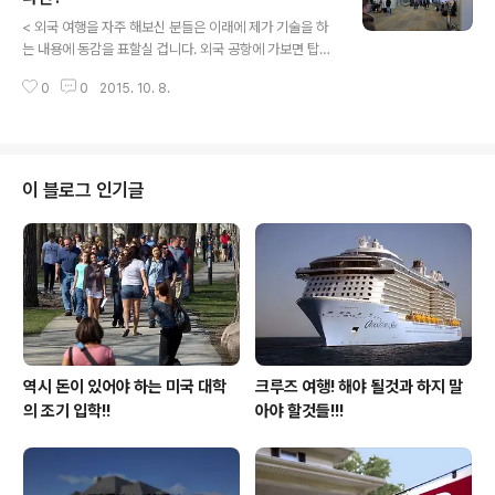
글 내용
소문이 난무를 하고 있습니다. 이러한 폭스바겐에 불어닥
< 외국 여행을 자주 해보신 분들은 이래에 제가 기술을 하
힌 폭풍을 바라보는 내노라 하는 경쟁 자동차 업체들은 한
는 내용에 동감을 표할실 겁니다. 외국 공항에 가보면 탑승
동안 뒤돌아서 웃음을 참는 모습들을 연출을 했으나 디젤
구 게이트가 너무 촘촘하게 붙어있어 자칫 정신줄을 놓고
자동차를 생산을 하는 자동차 회사들은 폭스바겐에 대한
0
0
2015. 10. 8.
있으면 다른 곳으로 가는 항공기를 탑승을 하는 경우가 종
불똥이 자신들에게도 틸까봐 전전긍긍을 하고 있..
종 있습니다. 그런데 그것이 의도적이 아닌 무의식적으로
이루어진다는 것인데 아직도 미국 공항을 중심으로 그런
일이 많이 발생을 합니다. 언어도 다르고 문화도 다른 나라
의 공항에서 자신이 가야할 목적지가 아닌 다른 나라의 공
이 블로그 인기글
항으로 가는 항공기를 탑승을 했다면 얼마나 난감할까요?
다행하게도 비행기가 이륙치 않은 상태에서 그런 일이 발
생을 했고 승무원이 챙겨주었다면 바로 정리가 되었겠지만
시간을 다투는 항공기의 이륙 때문에 종종 그런 세심한 것
까지 챙기지 못하는 경우가 대부분 입니다. 지..
역시 돈이 있어야 하는 미국 대학
크루즈 여행! 해야 될것과 하지 말
의 조기 입학!!
아야 할것들!!!