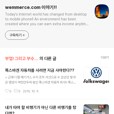
wemmerce.com 이야기!!
Today's Internet world has changed from desktop
to mobile phone!! An environment has been
created where you can earn extra income anytime,
anywhere! Korea is too small and there is a lot of
competition. Now let’s turn our eyes to the world!
구독하기
You can enter
더보기
부업! 그리고 부수입!!
의 다른 글
폭스바겐 자동차를 사려면 지금 사야한다??
글 내용
< 근래 디젤 배기가스 수치 조작 사건으로 수 십년간 쌓아
온 명성이 백천간두에 놓인 폭스바겐 자동차 회사!! 폭스바
겐 자동차 회사 뿐만 아니라 자회사인 동그라미 네개인 아
0
0
2015. 10. 9.
우디, 그리고 고급 자동차의 선두라고 이야기 하는 벤츠, 더
나아가 독일 자동차 산업 전반을 침체기에 빠트린 일대 사
건이었습니다. 혹자는 미국 자동차 업계의 주효한 로비로
내가 타야 할 비행기가 아닌 다른 비행기를 탔
미국 정부가 자국의 자동차 산업을 보호하기 위한 자작극
이라는둥 아직도 실체가 확실하게 벗겨지지 않은 여러가지
다면?