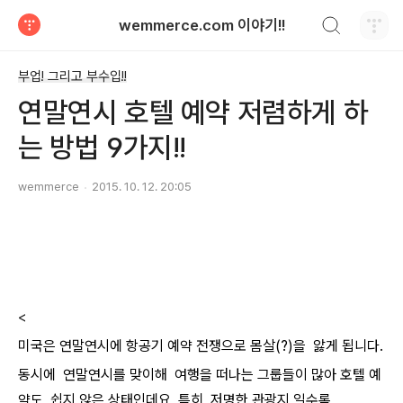
검색하기
wemmerce.com 이야기!!
티스토리
부업! 그리고 부수입!!
연말연시 호텔 예약 저렴하게 하
는 방법 9가지!!
wemmerce
2015. 10. 12. 20:05
<
미국은 연말연시에 항공기 예약 전쟁으로 몸살(?)을 앓게 됩니다.
동시에 연말연시를 맞이해 여행을 떠나는 그룹들이 많아 호텔 예
약도 쉽지 않은 상태인데요, 특히 저명한 관광지 일수록