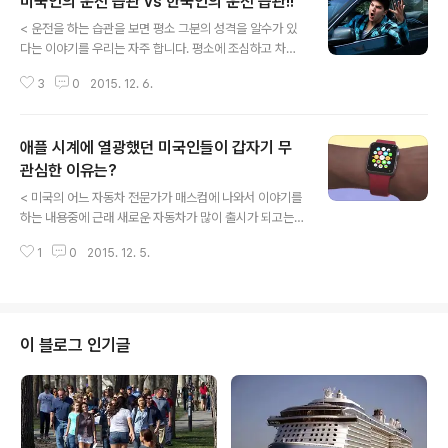
미국인의 운전 습관 vs 한국인의 운전 습관!!
글 내용
< 운전을 하는 습관을 보면 평소 그분의 성격을 알수가 있
다는 이야기를 우리는 자주 합니다. 평소에 조심하고 차분
한 사람이 운전대만 잡으면 야수(?)로 돌변을 한다거나 항
3
0
2015. 12. 6.
상 정제된 언어만 사용을 하시는 분이 운전을 하다 운전 능
력이 미숙한 상대 운전자가 자신이 가려는 앞길을 방해를
한다면 기다리는 인내심 보다는 육두 문자와 함께 상대방
애플 시계에 열광했던 미국인들이 갑자기 무
에게 공포감을 줄 정도로 난폭 운전을 하는 경우가 믾습니
다. 제가 거주를 하는 미국은 그래도 운전을 하는 양반들이
관심한 이유는?
글 내용
서로를 존경을 해 운전 환경이 상당히 좋은 편입니다만 세
< 미국의 어느 자동차 전문가가 매스컴에 나와서 이야기를
월이 가면서 운전 환경이 예전과 같지 못함을 가끔 느끼게
하는 내용중에 근래 새로운 자동차가 많이 출시가 되고는
되는데 특히 아이들이 대학을 다니는 산호세에 아이들을
있으나 아무리 사양이 좋은 차량이라 하더라도 최소한 5년
보러 가끔 방문을 하는데 갈때마다 한인 타운을 가게 됩니
1
0
2015. 12. 5.
정도는 기다렸다가 구입을 하는 것이 후에 후회를 하지 않
다. 그런데 한인 타운 근처에 인도 아이..
게되는 첩경이다!! 라고 이야기를 하는 것을 본적이 있습니
다. 이 이야기를 뒤집어 보면 해당 업체에서는 많은 시간과
비용을 들여 자신들이 생각을 할때 최고의 기술이 집약된
제품이라 최고의 각광을 받을거라 생각을 합니다. 허나 그
이 블로그 인기글
들 제품이 대중에게 출시가 되기전에 좁게 선택이 된 사용
자들에게 자사의 제품을 쓰게 하고 그 후기평을 듣고 다시
보완을 하는 경우를 거치게 되나 문제는 대다수의 대중이
지적을 하는 아니 불편한 점을 간과하게 된다는 겁니다. 그
래서 최소한 5년 정도의 시간을 거..