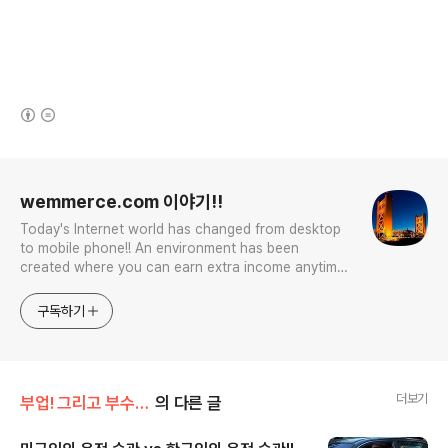
(새창열림)
로그 정보
wemmerce.com 이야기!!
Today's Internet world has changed from desktop
to mobile phone!! An environment has been
created where you can earn extra income anytime,
anywhere! Korea is too small and there is a lot of
competition. Now let’s turn our eyes to the world!
구독하기
You can enter
더보기
부업! 그리고 부수입!!
의 다른 글