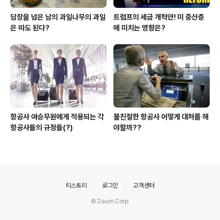
담장을 넘은 남의 과일나무의 과일
트럼프의 세금 개혁안! 미 중산층
은 따도 된다?
에 미치는 영향은?
항공사 여승무원에게 적용되는 각
불친절한 항공사 어떻게 대처를 해
항공사들의 규정들(?)
야할까??
의안내
티스토리
로그인
고객센터
© Daum Corp.