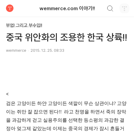
검색하기
wemmerce.com 이야기!!
티스토리
부업! 그리고 부수입!!
중국 위안화의 조용한 한국 상륙!!
wemmerce
2015. 12. 25. 08:33
<
검은 고양이든 하얀 고양이든 색깔이 무슨 상관이냐? 고양
이는 쥐만 잘 잡으면 된다!! 라고 천명을 하면서 죽의 장막
을 과감하게 걷고 실용주의를 선택한 등소평의 과감한 결
정아 엊그제 같았는데 이제는 중국의 경제가 잠시 흔들거