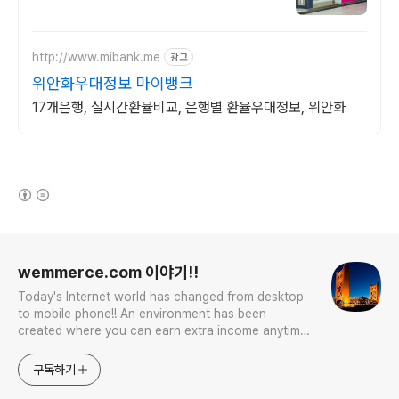
http://www.mibank.me
광고
위안화우대정보 마이뱅크
17개은행, 실시간환율비교, 은행별 환율우대정보, 위안화
(새창열림)
로그 정보
wemmerce.com 이야기!!
Today's Internet world has changed from desktop
to mobile phone!! An environment has been
created where you can earn extra income anytime,
anywhere! Korea is too small and there is a lot of
competition. Now let’s turn our eyes to the world!
구독하기
You can enter