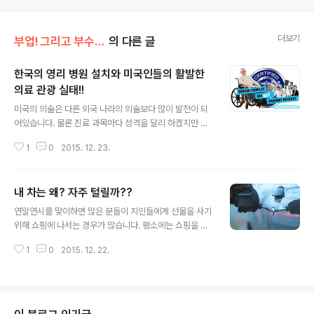
더보기
부업! 그리고 부수입!!
의 다른 글
한국의 영리 병원 설치와 미국인들의 활발한
의료 관광 실태!!
글 내용
미국의 의술은 다른 외국 나라의 의술보다 많이 발전이 되
어있습니다. 물론 진료 과목마다 성격을 달리 하겠지만 그
들이 기초 과학과 의료 연구에 투자를 하는 금액은 천문학
1
0
2015. 12. 23.
적이라 그 비용을 가늠하기가 쉽지 않습니다. 비록 기초 과
학과 기초 의술에 거금을 과감하게 투자를 해서 단기간에
실적이 나타나지 않는다 하더라도 꾸준하게 멀리 내다보며
내 차는 왜? 자주 털릴까??
미래의 한층 진척이 된 과학 기술과 의술을 기대를 하면서
글 내용
묵묵하게 투자를 하는 나라가 바로 미국이라는 나라입니
연말연시를 맞이하면 많은 분들이 지인들에게 선물을 사기
다. 물론 한국도 이에 못지 않습니다. 우수한 인재와 척박한
위해 쇼핑에 나서는 경우가 많습니다. 평소에는 쇼핑을 하
연구 환경, 그리고 투바를 하면 바로 그것도 단기간에 실적
지 않다가도 분위기에 휩쓸려 혹은 일년동안 신세를 진 분
을 내야 한다는 무지랑이(?)들의 재촉하는 환경에서도 소
1
0
2015. 12. 22.
들에게 마음의 표시를 하기 위해 그동안 피했었던 쇼핑가
기의 성과를 내고는 있지만 그래도 기초 과학과 의료 연구
를 찿게 됩니다. 근래 쇼핑을 해보신 분들은 아시겠지만 백
라는 것이 하루아침에 뻥튀기를 해서 실적..
화점마다 쇼핑 센터마다 주차 전쟁으로 몸살을 앓습니다.
가급적 백화점과 가까운 거리에 있는 주차장에 주차를 하
려하지만 주차장을 배회를 하다 결국 아주 외진 곳, 혹은 먼