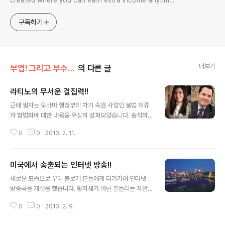
created where you can earn extra income anytime,
anywhere! Korea is too small and there is a lot of
competition. Now let’s turn our eyes to the world!
구독하기
You can enter
더보기
부업! 그리고 부수입!!
의 다른 글
라티노의 무서운 결집력!!
글 내용
근래 필자는 오바마 행정부의 차기 숙원 사업인 불법 체류
자 합법화에 대한 내용을 유심히 살펴보았습니다. 솔직하
게 이야기 해서 그가 불체자를 사면을 한다던가, 혹은 무엇
0
0
2013. 2. 11.
을 어떻게 한다던가에 대해 관심은 없습니다.... 그러나 필
자의 관심은 다른데 있었습니다..... 바로 라티노의 결집력
이었습니다!! 그들의 결집력이 필자인 제 관심을 일으키게
미국에서 송출되는 인터넷 방송!!
한겁니다. 미주 한인!! 이민 역사!! 중국인 일본인에 이어 그
글 내용
다음을 달리고 있습니다!! 물론 경제적으로도 윤택합니
새로운 모습으로 우리 블로거 분들에게 다가가려 인터넷
다.... 그런데 그들에게 밀리는게 있습니다.... 그것은 다름이
방송국을 개설을 했습니다. 활자체가 아닌 흔들리는 차안
아닌 정치적인 힘 입니다!! 그것이 다가 압니다!! 하다못해
에서도 눈의 피로감도 없고 타인에게 방해가 안되고 혼자
베트남 라오스 아이들에게도 밀립니다 이러한 현상은 미주
0
0
2013. 2. 9.
조용하게 들을수 있는 인터넷 방송입니다!! 이름하야 " 대
한인이 가장 많이 산다는 southern California, 특히 오
니의 미국 목소리 방송!!" 입니다. 우리 같은 평범한 사람이