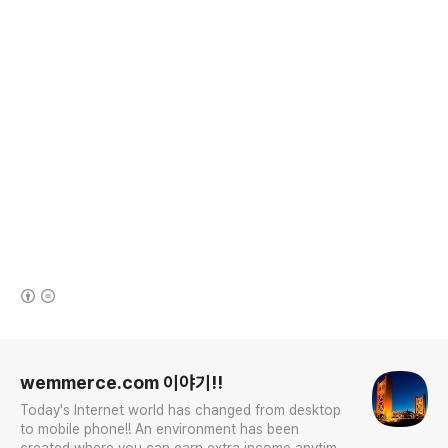
(새창열림)
로그 정보
wemmerce.com 이야기!!
Today's Internet world has changed from desktop
to mobile phone!! An environment has been