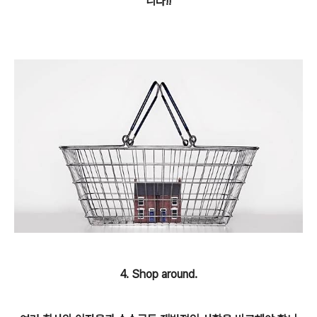
니다!!
4. Shop around.