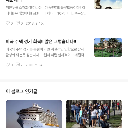
글 내용
핵탄두를 소형화 했다!! 아니다 못했다!! 폴루토늄이다!! 아
니다!! 우라늄이다!! 6kt이다!! 아니다 10kt 이다!! 핵무장을
해야한다!! 아니다!! 그건 너무 앞서갔다!! 현재 한국에서 벌
0
0
2013. 2. 15.
어지는 꼭 임진 왜란 당시 조정에서 벌어지는 당파 싸움의
한 단면을 보고있는거 같습니다!! 부칸이 핵을 만들던 안 만
들던간에 이미 한국은 피해 의식에 젖어있습니다!! 서울에
미국 주택 경기 회복!! 말은 그렇습니다!!
한발만 떨어지면? 군산에 한발만 떨어지면? 핵은 쓰던 못
글 내용
쓰던간에 핵무기가 가지고 있는 가공할만한 상징성은 대단
미국의 주택 경기는 봄철이 되면 계절적인 영향으로 잠시
한 겁니다!! 아무리 좋은 전투기, 잠수함을 보유한다 해도
활성화 되는듯 싶습니다. 그런데 이런 한시적이고 계절적
핵무기는 비대칭 무기로써 소위 이야기 하는 군사 무기의
인 영향으로 반짝하는 것을 주택 경기가 회복이 되었다고
현대화를 일거에 무너트리는 그런 결과를 초대합니다!! 제
0
2
2013. 2. 14.
이구동성으로 이야기 합니다. 특히 현업에 종사를 하시는
가 이 블로그를 통해 누차 이야기 합니다만 역사는 100년
분들의 입에서 그런 이야기가 많이 나옵니다..... 미주 한인
마다 반..
을 상대로 부동산 비지니스를 하시는 분들은 과연 주류에
서 이야기 하는 부동산 정보를 연구하고 분석을 하며 혹은
내용을 정확하게 파악을 하고 계신지 궁금하기도 합니다....
이 블로그 인기글
더우기 미주 한인의 눈과 귀가 되어야할 언론조차도 앉아
서 syndicated news를 가지고와 올리는 그런 구태의연
한 모습을 보이기에 필자는 과연 부동산 업에 종사 하시는
한인 업자분들이나 언론이 이야기 하는 것처럼 진정 부동
산 경기 회복이 되는지? 아니면 ..