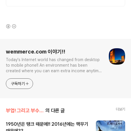
(새창열림)
로그 정보
wemmerce.com 이야기!!
Today's Internet world has changed from desktop
to mobile phone!! An environment has been
created where you can earn extra income anytime,
anywhere! Korea is too small and there is a lot of
competition. Now let’s turn our eyes to the world!
구독하기
You can enter
더보기
부업! 그리고 부수입!!
의 다른 글
1950년은 탱크 때문에!! 2016년에는 핵무기
때문에??