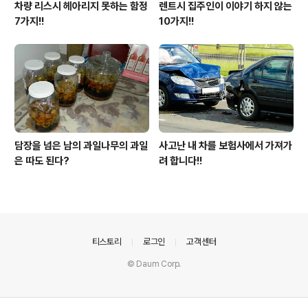
차량 리스시 헤아리지 못하는 함정
렌트시 집주인이 이야기 하지 않는
7가지!!
10가지!!
담장을 넘은 남의 과일나무의 과일
사고난 내 차를 보험사에서 가져가
은 따도 된다?
려 합니다!!
의안내
티스토리
로그인
고객센터
© Daum Corp.