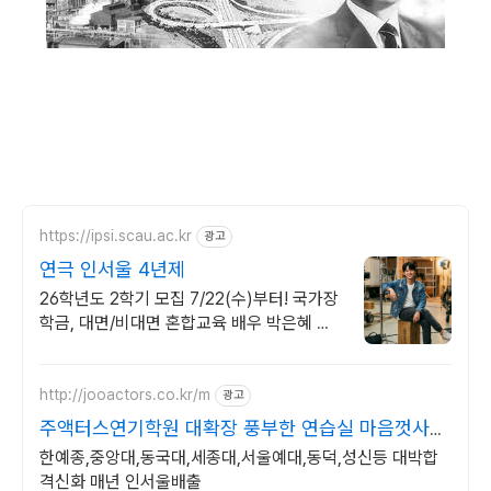
https://ipsi.scau.ac.kr
광고
연극 인서울 4년제
26학년도 2학기 모집 7/22(수)부터! 국가장
학금, 대면/비대면 혼합교육 배우 박은혜 원
픽 인서울 4년제 연극영화학과, 다양한 장학
혜택
http://jooactors.co.kr/m
광고
주액터스연기학원 대확장 풍부한 연습실 마음껏사용
가능
한예종,중앙대,동국대,세종대,서울예대,동덕,성신등 대박합
격신화 매년 인서울배출