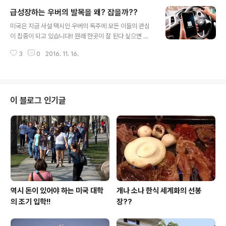
어서 미국에 정착을 하신 우리 선대 분들은 낮을 밤을 삼아
급성장하는 우버의 발목을 왜? 잡을까??
부부가 열심히 일을 해야하는 그런 구조였었습니다. 당시
글 내용
그렇게 일을 하시는 분들은 부부가 열심히 일을 해 자기 사
미국은 지금 사설 택시인 우버의 독주에 모든 이들의 관심
업체를 마련을 하고 아이들을 키울수 있는 조그마한 자기
이 집중이 되고 있습니다!! 원래 한곳이 잘 된다 싶으면 반
만의 주택이 마련이 되면 뛸듯이 기뻐했었던 시절이었습니
드시 그러한 경영 방식인 모방을 하는 업체가 생기기 마련
다. 그러던 선대 분들이 연세가 드시고 은퇴를 할 즈음엔 본
3
0
2016. 11. 16.
이므로 이에 질세라 리프트 라고 이름하는 새로운 사설 택
인의 은퇴 이후, 경제적인 생활을 영위를 할수있는 별도의
시 업계가 생기기 시작을 했고 그동안 기존의 택시 업계가
은퇴 연금을 마련해 두신 분들이 거의 없..
존폐의 기로에 서있는 모습이 지금의 미국 택시 업계의 모
습이기도 합니다. 이러한 택시 업계의 지존인 우버는 손님
을 수송하는 일반 택시 업계의 모습에서 벗어나 과감하게
이 블로그 인기글
새로운 영업 방식을 채택을 하고 있다는 이야기가 동종 업
계를 중심으로 흘러나오면서 세인의 관심을 더욱 더 증폭
을 시키고 있습니다. 그런 우버가 미국의 대형 공항으로 부
터 배척(?)을 당하는 수모를 겪는 일이 한 두번이 아니었고
급기야는 그런 미국 주요 도시 공항에..
역시 돈이 있어야 하는 미국 대학
개나 소나 한식 세계화의 선봉
의 조기 입학!!
장??