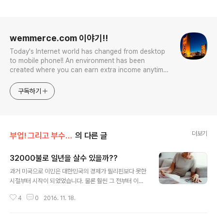
로그 정보
wemmerce.com 이야기!!
Today's Internet world has changed from desktop
to mobile phone!! An environment has been
created where you can earn extra income anytime,
anywhere! Korea is too small and there is a lot of
competition. Now let’s turn our eyes to the world!
구독하기
You can enter
더보기
부업! 그리고 부수입!!
의 다른 글
32000불로 일년을 살수 있을까??
글 내용
과거 미국으로 이민은 대한민국의 경제가 필리핀보다 못한
시절부터 시작이 되었었습니다. 물론 훨씬 그 전부터 이루
어진 미국 이민이었지만 본격적으로 시작이 되었던 시기는
4
0
2016. 11. 18.
60년대 초반이었습니다. 당시 나라 금고에 달러가 있질 못
했으니 개인이 소지를 할수있는 금액은 거의 바닥 수준이