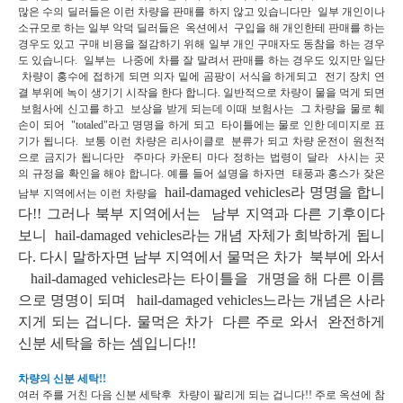
많은 수의 딜러들은 이런 차량을 판매를 하지 않고 있습니다만 일부 개인이나
소규모로
하는 일부 악덕 딜러들은 옥션에서 구입을 해 개인한테 판매를 하는
경우도 있고 구매 비용을 절감하기 위해 일부 개인
구매자도 동참을 하는 경우
도 있습니다. 일부는 나중에 차를 잘 말려서 판매를 하는 경우도 있지만 일단
차량이 홍수에
접하게 되면 의자 밑에 곰팡이 서식을 하게되고 전기 장치 연
결 부위에 녹이 생기기 시작을 한다 합니다.
일반적으로 차량이 물을 먹게 되면
보험사에 신고를 하고 보상을 받게 되는데 이때 보험사는 그 차량을 물로 훼
손이 되어
"totaled"라고 명명을 하게 되고 타이틀에는 물로 인한 데미지로 표
기가 됩니다. 보통 이런 차량은 리사이클로
분류가 되고 차량 운전이 원천적
으로 금지가 됩니다만 주마다 카운티 마다 정하는 법령이 달라 사시는 곳
의
규정을 확인을 해야 합니다.
예를 들어 설명을 하자면 태풍과 홍스가 잦은
hail-damaged vehicles라 명명을 합니
남부 지역에서는 이런 차량을
다!!
그러나 북부 지역에서는 남부 지역과 다른 기후이다
보니
hail-damaged vehicles라는 개념 자체가 희박하게 됩니
다.
다시 말하자면 남부 지역에서 물먹은 차가 북부에 와서
hail-damaged vehicles라는 타이틀을 개명을 해
다른 이름
으로 명명이 되며
hail-damaged vehicles느라는 개념은 사라
지게 되는 겁니다.
물먹은 차가 다른 주로 와서 완전하게
신분 세탁을 하는 셈입니다!!
차량의 신분 세탁!!
여러 주를 거친 다음 신분 세탁후 차량이 팔리게 되는 겁니다!!
주로 옥션에 참