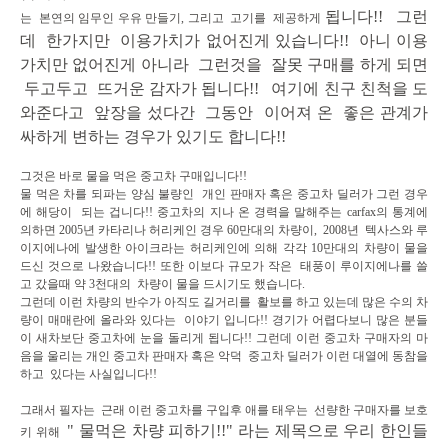
됩니다!! 그런
는 본연의 임무인 우유 만들기, 그리고 고기를 제공하게
데 한가지만 이용가치가 없어진게 있습니다!! 아니 이용
가치만 없어진게 아니라 그런것을
잘못 구매를
하게 되면
두고두고 뜨거운 감자가 됩니다!! 여기에 친구 친척을 도
와준다고 앞장을 섰다간 그동안
이어져 온 좋은
관계가
싸하게 변하는 경우가 있기도 합니다!!
그것은 바로 물을 먹은 중고차 구매입니다!!
물 먹은 차를 되파는 양심 불량인 개인 판매자 혹은 중고차 딜러가 그런 경우
에 해당이 되는 겁니다!! 중고차의 지나 온 경력을 말해주는 carfax의 통계에
의하면 2005년 카타리나 허리케인 경우 60만대의 차량이, 2008년 텍사스와 루
이지에나에 발생한 아이크라는 허리케인에 의해 각각 10만대의 차량이 물을
드신 것으로 나왔습니다!! 또한 이보다 규모가 작은 태풍이 루이지에나를 쓸
고 갔을때 약 3천대의 차량이 물을 드시기도 했습니다.
그런데 이런 차량의 반수가 아직도 길거리를 활보를 하고 있는데 많은 수의 차
량이 매매란에 올라와 있다는 이야기 입니다!! 경기가 어렵다보니 많은 분들
이 새차보단 중고차에 눈을 돌리게 됩니다!! 그런데 이런 중고차 구매자의 마
음을 울리는 개인 중고차 판매자 혹은 악덕 중고차 딜러가 이런 대열에 동참을
하고 있다는 사실입니다!!
그래서 필자는 근래 이런 중고차를 구입후 애를 태우는 선량한 구매자를 보호
" 물먹은 차량 피하기!!" 라는 제목으로 우리 한인들
키 위해