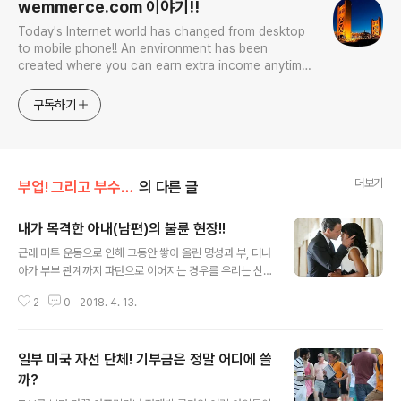
wemmerce.com 이야기!!
Today's Internet world has changed from desktop
to mobile phone!! An environment has been
created where you can earn extra income anytime,
anywhere! Korea is too small and there is a lot of
competition. Now let’s turn our eyes to the world!
구독하기
You can enter
더보기
부업! 그리고 부수입!!
의 다른 글
내가 목격한 아내(남편)의 불륜 현장!!
글 내용
근래 미투 운동으로 인해 그동안 쌓아 올린 명성과 부, 더나
아가 부부 관계까지 파탄으로 이어지는 경우를 우리는 신
문지상을 통해 생생하게 목겨하고 있습니다. 그런 모습이
2
0
2018. 4. 13.
여기저기서 터지자 전전긍긍 하는 남성들이 점점 많아지고
있으며 아침에 출근하면 밤새 안녕?? 이라는 이야기가 아
침 인사가 될 정도로 남성들 사이에서 웃지못할 일도 생겨
일부 미국 자선 단체! 기부금은 정말 어디에 쓸
나곤 한다 합니다. 더우기 근래 은행을 감독하는 공기관 수
장에 임명된 한 남성이 호미로 막을 자신의 치부를 숨기면
까?
글 내용
서 거짓말로 일관을 하다, 거짓을 거짓으로 덮는 악순환을