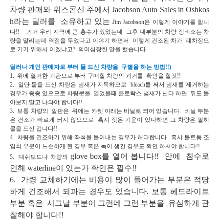
차량 판매와 위스콘신 주에서
Jacobson Auto Sales in Oshkos
h라는 딜러를 소유하고 있는
Jim Jacobson은 이렇게 이야기를 합니
다!! 과거 우리 지역에 큰 홍수가 있었는데 그후 대부분의 차량 정비소는
차
량을 말리는데 역점을 두었다고 이야기 하면서 이렇게 건조된 차가 폐차장으
로 기기 위해서 이겠냐고?
의미심장한 말을 했습니다.
딜러나 개인 판매자로 부터 물 드신 차량을 구별을 하는 방법!!)
1. 위에 열거한 기관으로 부터 구매할 차량의 과거를 확인을 할것!!
2. 일단 물을 드신 차량은 냄새가 지독하므로 bleach를 써서 냄새를 제거하는
경우가 종종 있으므로
차량문을 열었을때 클로락스 냄새가 난다 하면 뒤도 돌
아보지 말고 나와야 합니다!!
3. 보통 차량의 깔판은 위에는 카펫 아래는 비닐로 되어 있습니다. 비닐 부분
은 건조가 빠르게 되지 않으므로
혹시 젖은 기운이 있다하면 그 차량은 필히
물을 드신 겁니다!!
4. 차량을 건조하기 위해 좌석을 들어내는 경우가 허다합니다. 혹시 볼트등 조
임쇠 부분이 느슨하게 된 경우
혹은 녹이 생긴 경우도 확인 하셔야 합니다!!
glove box를 열어 봅니다!! 안에 침수로
5. 대쉬보드나 차량의
인해
waterline이 있는가 확인은 필수!!
6. 가령 교체하기에는 비용이 많이 들어가는 부분은 적당
하게 건조해서 되파는 경우도 있습니다.
보통 헤드라이트
부분 혹은 시그날 부분이 그런데 그런 부분을 유심하게 관
찰해야 합니다!!