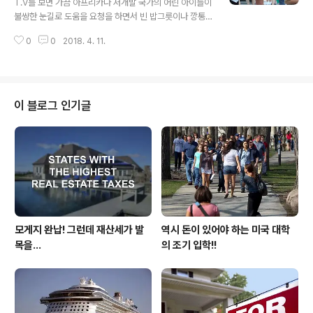
T.V를 보면 가끔 아프리카나 저개발 국가의 어린 아이들이
반복을 하다 나중엔 자신이 어떤 거짓말을 하고 있는지도
불쌍한 눈길로 도움을 요청을 하면서 빈 밥그릇이나 깡통
모르면서 국민들의 공분을 사고 있으며 더우기 자신의 주
을 들고 애원을 하는 모습들을 자주 보게 됩니다. 그리고 마
머니를 털어 묘령의 앳된 여성과 해외 여행을 가서 주지육
0
0
2018. 4. 11.
지막에는 여러분의 동전 한닢이 아니 20불 짜리 지폐 하나
림에 파묻혀 살았으면 문제가 없는데 국민이 ..
가 이런 어린 아이들에게 많은 도움이 된다 하면서 기부를
독려하는 어느 중년 백인 남성이나 유명 할리우드 여성 영
화 배우가 등장하는 모습을 많이 보게 됩니다. 이런 광경이
안타까워 많은 분들이 앞서거니 뒤서거니 하면서 기부를
이 블로그 인기글
하게 됩니다. 많은 돈이 아니지만 기부를 하면서 나의 작은
도움이 저런 아이들에게 큰 힘이 되어 훌륭한 사람으로 자
랐으면 하는 마음일 겁니다. 그런데 일부 몰지각한 인사들
이 그러한 기부금을 이용해 개인 치부에 이용이 되고 있다
는 충격적인 내용이 언론에 보도가..
모게지 완납! 그런데 재산세가 발
역시 돈이 있어야 하는 미국 대학
목을...
의 조기 입학!!