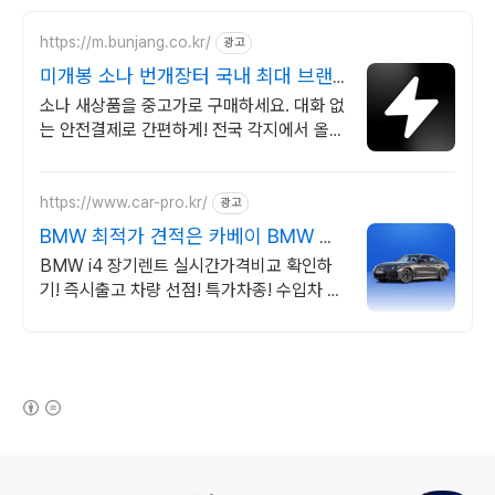
https://m.bunjang.co.kr/
광고
미개봉 소나 번개장터 국내 최대 브랜
드 중고거래
소나 새상품을 중고가로 구매하세요. 대화 없
는 안전결제로 간편하게! 전국 각지에서 올라
오는 전국구 최다 상품 매일 10만 개 이상의
신규 상품 업로드
https://www.car-pro.kr/
광고
BMW 최적가 견적은 카베이 BMW 특
가차량 무료견적
BMW i4 장기렌트 실시간가격비교 확인하
기! 즉시출고 차량 선점! 특가차종! 수입차 최
대 할인 견적! 온라인계약! 최적가 프로모션
차량 빠른출고 선점하세요.
(새창열림)
로그 정보