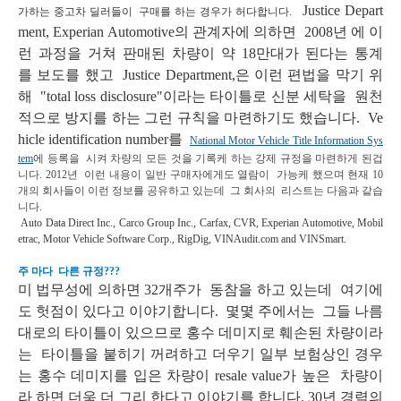
Justice Depart
가하는 중고차 딜러들이 구매를 하는 경우가 허다합니다.
ment,
Experian Automotive의 관계자에 의하면 2008년 에 이
런 과정을 거쳐 판매된 차량이 약 18만대가 된다는 통계
를
보도를 했고
Justice Department,은 이런 편법을 막기 위
해
"total loss disclosure"이라는 타이틀로 신분 세탁을
원천
적으로 방지를 하는 그런 규칙을 마련하기도 했습니다. V
e
hicle identification number를
National Motor Vehicle Title Information Sys
tem
에 등록을 시켜 차량의 모든 것을 기록케 하는 강제 규정을 마련하게 된겁
니다. 2012년 이런 내용이 일반 구매자에게도 열람이 가능케 했으며 현재 10
개의 회사들이 이런 정보를 공유하고 있는데 그 회사의 리스트는 다음과 같습
니다.
Auto Data Direct Inc., Carco Group Inc., Carfax, CVR, Experian Automotive, Mobil
etrac, Motor Vehicle Software Corp., RigDig, VINAudit.com and VINSmart.
주 마다 다른 규정???
미 법무성에 의하면 32개주가 동참을 하고 있는데 여기에
도 헛점이 있다고 이야기합니다. 몇몇 주에서는
그들 나름
대로의 타이틀이 있으므로 홍수 데미지로 훼손된 차량이라
는 타이틀을 붙히기 꺼려하고 더우기
일부 보험상인 경우
는 홍수 데미지를 입은 차량이 resale value가 높은 차량이
라 하면 더욱 더 그리 한다고
이야기를 합니다.
30년 경력의