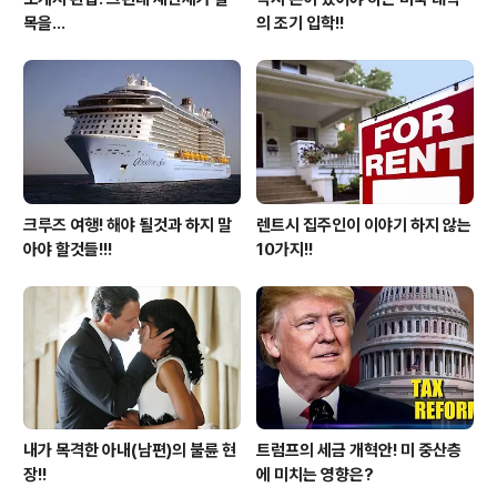
목을...
의 조기 입학!!
크루즈 여행! 해야 될것과 하지 말
렌트시 집주인이 이야기 하지 않는
아야 할것들!!!
10가지!!
내가 목격한 아내(남편)의 불륜 현
트럼프의 세금 개혁안! 미 중산층
장!!
에 미치는 영향은?