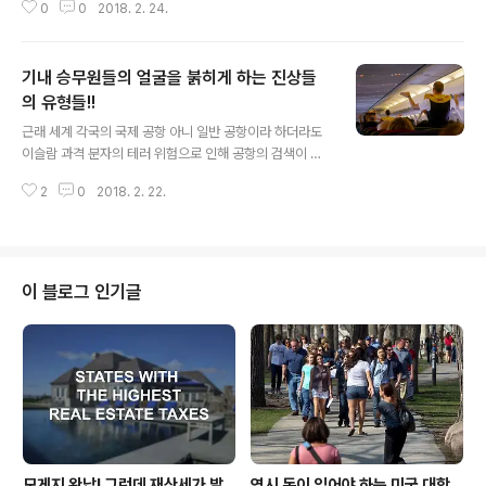
0
0
2018. 2. 24.
습니다. 아니면 앉아서 어디서 적당하게 각색을 했는지도
모릅니다. 소위 말해서 앉아서 기사를 쓰는 소위 편한 기자
인지도 모릅니다. 그러한 글들을 읽는 분들의 입장은 한번
기내 승무원들의 얼굴을 붉히게 하는 진상들
생각을 해보셨는지 의심스럽습니다. 그러나 제가 이 기사
를 쓰신 분과각을 세우려는 것은 아닙니다!! 우리 주위에는
의 유형들!!
글 내용
여러가지의 상황으로 본의 아니게 신분이 불법이 되신 분
근래 세계 각국의 국제 공항 아니 일반 공항이라 하더라도
들이 많습니다. 그분들은 바로 여러분이 사시는 옆집의 아
이슬람 과격 분자의 테러 위험으로 인해 공항의 검색이 예
줌마 아저씨 일수도 있습니다. 아니 셩당이나 교회에 나가
전과는 다르게 철저해졌습니다. 특히 휴가가 한참인 여름
시면 살갑게 맞이해 주시는 형제님이나 자매님이 되실수도
2
0
2018. 2. 22.
철에는 그런 검색이 더욱 더 철저해 질것으로 예상이 되는
있습니다. 어른은 그렇다치더라도 아무것도..
바, 많은 항공사들은 자사 항공기를 이용을 하려는 탑승객
들에게 일찍 공항으로 나와 탑승 절차를 받아야 해당 항공
기 탑승이 용이하다고 이야기를 하면서 탑승객들의 주의를
환기 시키곤 합니다. 그렇게 탑승객에게 환기를 시켜도 항
이 블로그 인기글
상 한 둘씩은 엇박자로 나가는 사람들이 있어 다른 탑승객
들에게도 불편을 끼치는 경우가 많은데 더우기 이런 탑승
객들이 자신의 행동이 타인에게 불편을 끼치는 것을 인지
를 못하고 오히려 목소리를 높히는 경우가 있으면 짜증은
한층 배가가 됩니다. 그래서 오늘 소개가 되는 내용..
모게지 완납! 그런데 재산세가 발
역시 돈이 있어야 하는 미국 대학