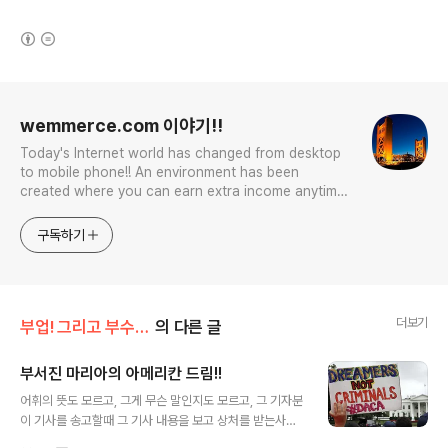
(새창열림)
로그 정보
wemmerce.com 이야기!!
Today's Internet world has changed from desktop
to mobile phone!! An environment has been
created where you can earn extra income anytime,
anywhere! Korea is too small and there is a lot of
competition. Now let’s turn our eyes to the world!
구독하기
You can enter
더보기
부업! 그리고 부수입!!
의 다른 글
부서진 마리아의 아메리칸 드림!!
글 내용
어휘의 뜻도 모르고, 그게 무슨 말인지도 모르고, 그 기자분
이 기사를 송고할때 그 기사 내용을 보고 상처를 받는사람
이 있는지 한번쯤 헤아려 보고 글을 썼는지 무척 의심스럽