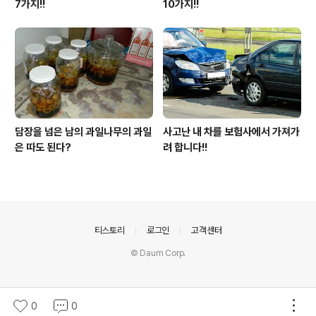
7가지!!
10가지!!
담장을 넘은 남의 과일나무의 과일
사고난 내 차를 보험사에서 가져가
은 따도 된다?
려 합니다!!
의안내
티스토리
로그인
고객센터
© Daum Corp.
0
0