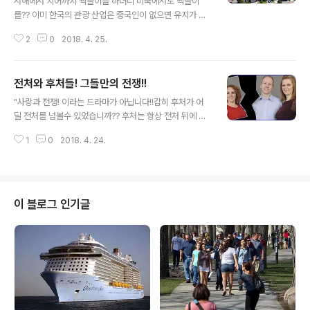
서해에서 치어까지 싹쓸이를 하더니 미국에서도 싹쓸이
를?? 이미 한국의 관광 산업은 중국인이 없으면 유지가 되
지 않을 정도로 그들이 차지하는 비중이 많아졌습니다. 더
2
0
2018. 4. 25.
우기 대한민국의 수출이 미국 우선 정책에서 이미 중국 우
선 정책으로 바뀐지 오래며, 수출 총액을 보더라도 미국을
앞지르기 시작을 한겁니다. 미국 기업들은 오래전에 열악
전처와 후처들! 그들만의 전쟁!!
해지는 생산성과 생산 단가의 상승으로 아웃 소싱이라는
글 내용
내용으로 중국으로의 진출을 시도를 했었고 이미 기초 생
"사랑과 전쟁! 이라는 드라마가 아닙니다!!감히 후처가 어
산품의 대부분은 중국에서 만들어 오기 때문에 미국 시장,
딜 전처를 넘볼수 있었습니까?? 후처는 항상 전처 뒤에 숨
미국 가정에 Made In China가 자리 잡은지 오래라 중국
어서 있어도 없는 척, 전처의 그림자도 밣지 말아야 하는 전
제품이 없이는 생활을 하지 못할 정도로 그들이 차지하는
1
0
2018. 4. 24.
처의 존재는 막강한 때가 있었습니다. 그런 전처의 막중한
비중도 필자가 사는 미국에서도 그들의 힘(?)이 미치지 않
존재감이 현대 사회의 막강했던 남성의 지위가 세월이 흐
는 곳이 없게 되었습니다. 미국은 중국 제..
르면서 나약해지는 남성의 존재감과 같이 공멸을 하는 존
재로 점점 변해갑니다!! 왜 그럴까요?/ 구석기 시대로 거슬
러 올라갑니다. 당시 수렵 사회가 주를 이루었던 사회상은
이 블로그 인기글
남성이 사냥을 해서 여자와 가족을 먹여 살렸습니다. 당시
사냥을 잘하는 남자는 여자들이 꼬였습니다. 그러다 남자
가 사냥을 나가 다치거나 깊은 산속에서 죽게되어 집에 돌
아오니 못하는 남편을 기다리다 굶기를 다반사라, 사냥을
해서 갔다주는 옆집 남성에게 마음을 ..