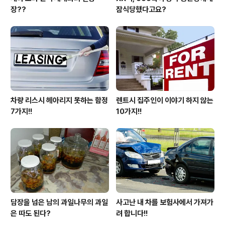
장??
잠식당했다고요?
차량 리스시 헤아리지 못하는 함정
렌트시 집주인이 이야기 하지 않는
7가지!!
10가지!!
담장을 넘은 남의 과일나무의 과일
사고난 내 차를 보험사에서 가져가
은 따도 된다?
려 합니다!!