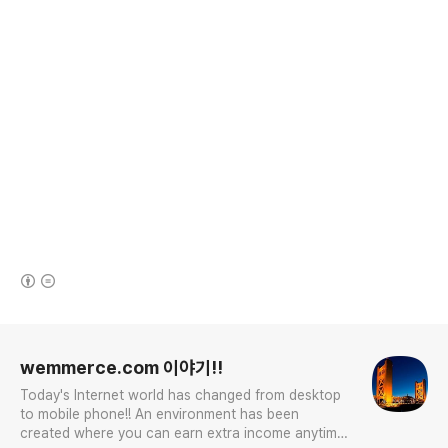
(새창열림)
로그 정보
wemmerce.com 이야기!!
Today's Internet world has changed from desktop
to mobile phone!! An environment has been
created where you can earn extra income anytime,