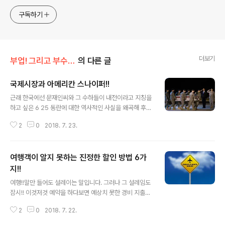
anywhere! Korea is too small and there is a lot of
competition. Now let’s turn our eyes to the world!
구독하기
You can enter
더보기
부업! 그리고 부수입!!
의 다른 글
국제시장과 아메리칸 스나이퍼!!
글 내용
근래 한국에선 문재인씨와 그 수하들이 내전이라고 지칭을
하고 싶은 6 25 동란에 대한 역사적인 사실을 왜곡해 후손
들에게 가르칠 역사책을 편찬하려는 마각을 드러내 많은
2
0
2018. 7. 23.
역사 학자들의 비판을 받은 일이 있었습니다. 우리는 그것
을 남침이라고 배웠는데 문재인은 그것을 북침이라고 가르
치려고 노력을 하고 있습니다...각설하고 한때 보릿 고개를
여행객이 알지 못하는 진정한 할인 방법 6가
해마다 넘어야 했었던 이들의 심금을 울렸었던 영화가 있
었습니다. 그 영화는 후세에게 역사 교육을 시키기엔 아주
지!!
글 내용
알맞는 내용이라고 많은 이들이 입을 모아 이야기 하고 있
여행!!말만 들어도 설레이는 말입니다. 그러나 그 설레임도
었던 국제시장이라는 영화가 있습니다!! 과거 우리 아버지
잠시!! 이것저것 예약을 하다보면 예상치 못한 경비 지출로
세대들이 우리들이 하는 고생은 우리 자식 세대가 아닌 우
마음이 조금 무겁지만 그래도 여행을 간다는 마음에 그런
리가 해서 그나마 다행이다!! 라고 이야기 하면서 수천 미터
2
0
2018. 7. 22.
마음은 금새 뒤로 밀려나게 됩니다. 그러나 여행을 다녀온
의 지하에서 석탄 가루를 마시거나 중동..
후에 같은 지역, 같은 일정을 잡아 다녀온 친구는 내가 지불