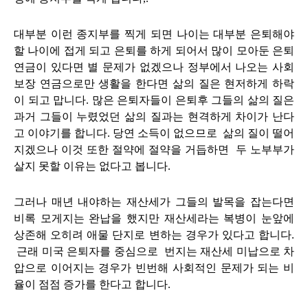
대부분 이런 종지부를 찍게 되면 나이는 대부분
은퇴
해야
할 나이에 접게 되고
은퇴를 하게 되어서
많이 모아둔
은퇴
연금이 있다면
별 문제가 없겠으나
정부에서 나오는 사회
보장 연금으로만
생활을 한다면 삶의 질은
현저하게 하락
이
되고 맙니다.
많은 은퇴자들이
은퇴후
그들의
삶의 질
은
과거 그들이
누렸었던 삶의 질과는 현격하게 차이가 난다
고
이야기를 합니다.
당연 소득이 없으므로 삶의 질이 떨어
지겠으나 이것 또한 절약에 절약을 거듭하면 두 노부부가
살지
못할 이유는 없다고 봅니다.
그러나
매년 내야하는
재산세가
그들의 발목을 잡는다면
비록 모게지는 완납을 했지만 재산세라는 복병이
눈앞에
상존
해
오히려 애물 단지로 변하는 경우가 있다고 합니다.
근래 미국 은퇴자를 중심으로 번지는 재산세 미납으로
차
압으로
이어지는
경우가 빈번해 사회적인
문제가 되는 비
율이 점점 증가를 한다고 합니다.