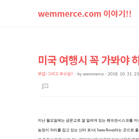
wemmerce.com 이야기!!
미국 여행시 꼭 가봐야 하
상
본
문
세
제
부업! 그리고 부수입!!
by
wemmerce
2018. 10. 31. 2
컨
본
목
텐
댓
문
글
츠
달
기
지난 월요일에는 금문교로 잘 알려져 있는 쌘프란시스코를 지나는
농장이 자리를 잡고 있는 산타 로사( Santa Rosa)라는 곳