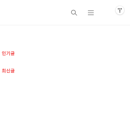
검
메
색
뉴
추
인기글
가
정
최신글
보