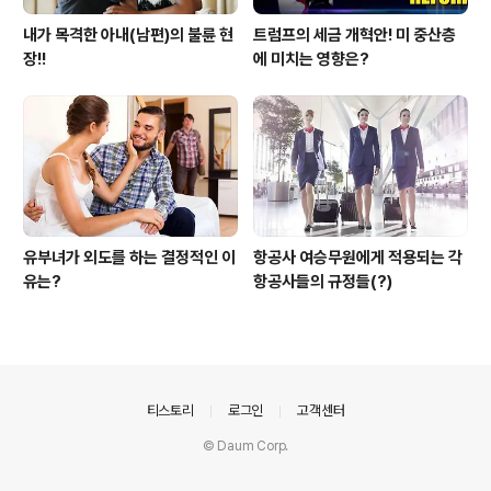
내가 목격한 아내(남편)의 불륜 현
트럼프의 세금 개혁안! 미 중산층
장!!
에 미치는 영향은?
유부녀가 외도를 하는 결정적인 이
항공사 여승무원에게 적용되는 각
유는?
항공사들의 규정들(?)
의안내
티스토리
로그인
고객센터
© Daum Corp.