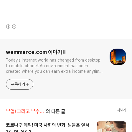
(새창열림)
로그 정보
wemmerce.com 이야기!!
Today's Internet world has changed from desktop
to mobile phone!! An environment has been
created where you can earn extra income anytime,
anywhere! Korea is too small and there is a lot of
competition. Now let’s turn our eyes to the world!
구독하기
You can enter
더보기
부업! 그리고 부수입!!
의 다른 글
코로나 펜데믹! 미국 사회의 변화! 남들은 앞서
가는데, 우린?