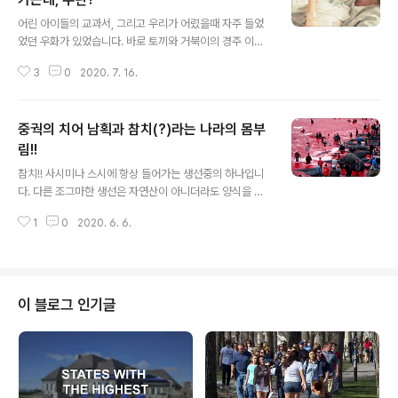
글 내용
어린 아이들의 교과서, 그리고 우리가 어렸을때 자주 들었
었던 우화가 있었습니다. 바로 토끼와 거북이의 경주 이야
기 입니다. 그 우화를 통해서 우리는 보는 관점이 다른 사람
3
0
2020. 7. 16.
들에 의해서 달리 해석되는 모습도 보았습니다. 그런데 현
재 미국 사회 아니 전 세계적으로 파급된 코로나(우한 폐
렴)로 인해 사회적인 대변화와 더 나아가 가족의 모습까지
중궉의 치어 남획과 참치(?)라는 나라의 몸부
도 순식간에 변화시킨 겁니다. 자! 지금부터는 미국에 뿌리
를 내리고 사는 우리 한인 사회를 중심으로 그동안 코리아
림!!
글 내용
펜데믹의 최전선인 미 종합 병원 응급실에서 본 모습과 연
참치!! 사시미나 스시에 항상 들어가는 생선중의 하나입니
계를 시켜 필자가 그동안 느낀 모습을 나름 정리해 볼까 합
다. 다른 조그마한 생선은 자연산이 아니더라도 양식을 해
니다. 우리 미주 한인 사회는 자영업을 중심으로 성장했습
서 식탁에 올릴수 있으나 참치는 자연산이 아니면 공급이
니다. 다시 말하면 오프 라인을 중심으로 성장했다는 이야
1
0
2020. 6. 6.
안되는 생선 중의 하나입니다. 그러다 보니 공급이 수요을
기 입니다. 고객을 대면하고 자신의 물..
따라가질 못해 남획과 어족의 멸종이라는 극한 상황까지
치닫게 되는데요, 여기에 싹쓸이의 명수인 중국 어선들까
지 가세를 하여 참치의 멸종이 가속화 되고 있다고 합니다.
그런데 문제는 참치가 돌고래와 항상 같이 다니려는 습관
이 블로그 인기글
이 있어 참치를 포획을 하다 돌고래를 낚는 경우가 있어 이
또한 세계적인 관심사로 떠오른 적이 있었습니다. 원래 돌
고래는 상어의 천적 입니다!! 이것을 안 참치 녀석들은 항상
돌고래와 같이 다니려 하고 참치가 대규모로 움직이면 상
어떼들도 먹이를 구하려 대규모로 움직인다..