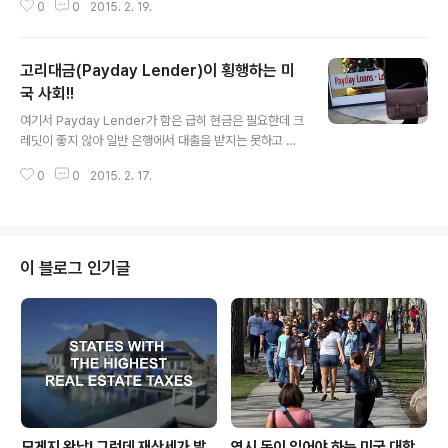
0
0
2015. 2. 19.
만 계산대로 향하면서 번민은 계속이 됩니다. 바로 우리 아
니 한국에 계신 분들이 이야기 하는 LA 갈비 이야기 입니
다. 과거엔 부담없이, 아니 아무 번민이 없이 집어 담던 LA
고리대금(Payday Lender)이 횡행하는 미
갈비 였었습니다. 그러던 LA 갈비가 이제는 값 때문에 갈
등을 낳게하는 그런 대상으로 변한 겁니다. 광우병이 걸린
국 사회!!
글 내용
소고기 라고 한동안 한국에서 배척을 받았었습니다 그런
여기서 Payday Lender가 함은 급히 현금은 필요한데 크
소고기를 먹는 한인들을 불쌍한 눈초리로 쳐다 보기도 했
레딧이 좋지 않아 일반 은행에서 대출을 받지는 못하고 대
었습니다. 수입이 되더라도 냉대를 받았던 미국산 쇠고기!!
신 자신이 받는 봉급 날짜에 변제를 하기로 하고 급전을 빌
그 정점에는 LA 갈비가 있었던 겁니다. 이때 식당마다 한
0
0
2015. 2. 17.
리는 곳이기도 합니다. 다시 말하면 제 1 금융권이 아닌 제
우만 취급합니다..
2-3 금융권을 이야기 합니다. 이러다 보니 없는 사람들의
주머니를 털어가는 그런 금융권이라 해서 " Loan Shark "
이라고 부르기도 합니다. 이자가 엄청나서 한국의 달라변
이라고 불리우는 고리대금 업체로 칭하기도 합니다. 그런
이 블로그 인기글
페이데이 렌더가 우후죽순으로 늘어나 미국의 상징처럼 보
여주는 맥도날드의 매장 수보다 더 많게 늘어만 가고 있다
합니다. 현재 미국내 맥도날드 매장 수는 약 14000개고
이런 페이데이 렌더는 2만 여개라 하니 급전이 필요한 미
국인들이 은행과 ..
모게지 완납! 그런데 재산세가 발
역시 돈이 있어야 하는 미국 대학