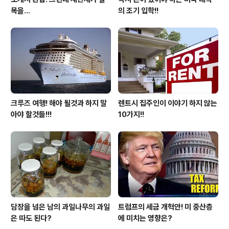
목을...
의 조기 입학!!
크루즈 여행! 해야 될것과 하지 말
렌트시 집주인이 이야기 하지 않는
아야 할것들!!!
10가지!!
담장을 넘은 남의 과일나무의 과일
트럼프의 세금 개혁안! 미 중산층
은 따도 된다?
에 미치는 영향은?