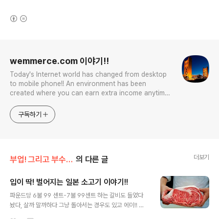
(새창열림)
로그 정보
wemmerce.com 이야기!!
Today's Internet world has changed from desktop
to mobile phone!! An environment has been
created where you can earn extra income anytime,
anywhere! Korea is too small and there is a lot of
competition. Now let’s turn our eyes to the world!
구독하기
You can enter
더보기
부업! 그리고 부수입!!
의 다른 글
입이 딱! 벌어지는 일본 소고기 이야기!!
글 내용
파운드당 6불 99 센트-7불 99센트 하는 갈비도 들었다
놨다, 살까 말까하다 그냥 돌아서는 경우도 있고 에이!! 잘
먹고 죽은 XX, 때깔도 좋다!! 라고 하면서 카트에 집어 넣지