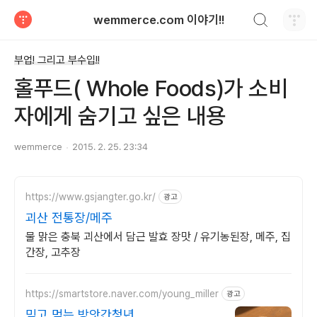
검색하기
wemmerce.com 이야기!!
티스토리
부업! 그리고 부수입!!
홀푸드( Whole Foods)가 소비
자에게 숨기고 싶은 내용
wemmerce
2015. 2. 25. 23:34
https://www.gsjangter.go.kr/
광고
괴산 전통장/메주
물 맑은 충북 괴산에서 담근 발효 장맛 / 유기농된장, 메주, 집
간장, 고추장
https://smartstore.naver.com/young_miller
광고
믿고 먹는 방앗간청년