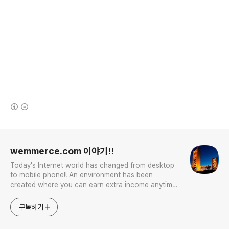
(새창열림)
로그 정보
wemmerce.com 이야기!!
Today's Internet world has changed from desktop
to mobile phone!! An environment has been
created where you can earn extra income anytime,
anywhere! Korea is too small and there is a lot of
competition. Now let’s turn our eyes to the world!
구독하기
You can enter