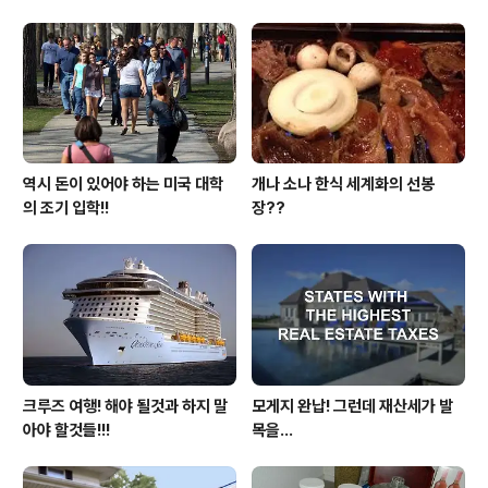
무척 거북스럽게 생각을 합니다. 제가 사는 지역에 베이 지
역을 중심으로 한인들의 쉼터인 자유 게시판이 있는데 그
곳을 보면 자신들이 한인 식당에서 받은 서비스에 대해 가
감없이 불만을 토로를 하는데 그중에서 제일 자주 대두되
는 불만은 손님인 자신이 그에 합당한 대우를..
역시 돈이 있어야 하는 미국 대학
개나 소나 한식 세계화의 선봉
의 조기 입학!!
장??
크루즈 여행! 해야 될것과 하지 말
모게지 완납! 그런데 재산세가 발
아야 할것들!!!
목을...