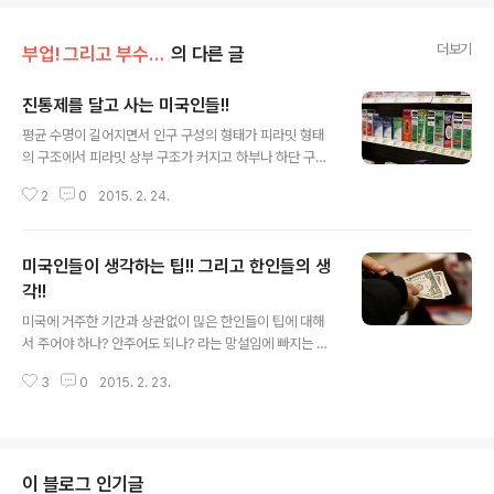
더보기
부업! 그리고 부수입!!
의 다른 글
진통제를 달고 사는 미국인들!!
글 내용
평균 수명이 길어지면서 인구 구성의 형태가 피라밋 형태
의 구조에서 피라밋 상부 구조가 커지고 하부나 하단 구조
가 작아지는 기현상을 보이고 있다 합니다. 다시 말하면 경
2
0
2015. 2. 24.
제 활동을 해야 하는 노동 인구가 줄면서 사회 복지 예산을
많이 사용하는 노인층이 많아지다 보니 사회적인 문제가
대두가 되는데 미국만 그런 것이 아니고 가깝게는 우리가
미국인들이 생각하는 팁!! 그리고 한인들의 생
태어난 한국, 그리고 인접 국가인 일본은 오래전 부터 이러
한 사회적인 문제로 골머리를 앓고 있다 합니다. 이런 장년
각!!
글 내용
이상의 인구가 많아지다 보니 그들의 병원 출입이 자주 발
미국에 거주한 기간과 상관없이 믾은 한인들이 팁에 대해
생을 하게 되는데 의사들은 미국 장년층 이상의 환자가 관
서 주어야 하나? 안주어도 되나? 라는 망설임에 빠지는 경
절염이나 허리 디스크 그리고 일상적인 질병에 고통을 호
우가 많았다고 토로를 하는 것을 인터넷 게시판을 통해서
소를 하면 진통제를 처방을 해주는 경우가 허다한데 이러
3
0
2015. 2. 23.
자주 보곤 합니다. 미국에 거주한 기간과 상관 없이 한인들
한 진통제에 너무 의존을 하는 미국인들이 점..
에게는 팁 이라는 존재가 아직 생소하고 껄끄럽게 다가 온
다고 이야기 해도 과언이 아닙니다. 특히 한인이 운영을 하
는 한인 식당에 다녀오신 분들은 그분들이 종업원에게 받
은 서비스에 만족치 못할 경우, 팁을 내야 하는 것에 대해
이 블로그 인기글