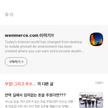
(새창열림)
로그 정보
wemmerce.com 이야기!!
Today's Internet world has changed from desktop
to mobile phone!! An environment has been
created where you can earn extra income anytime,
anywhere! Korea is too small and there is a lot of
competition. Now let’s turn our eyes to the world!
구독하기
You can enter
더보기
부업! 그리고 부수입!!
의 다른 글
만약 길에서 임자없는 돈을 주웠다면???
글 내용
어느날 길을 가다 임자가 없는 돈을 주웠다면? 당신은 어떻
게 하실겁니까? 자!! 우리 한번 유추를 해봅시다!! 첫째!! 무