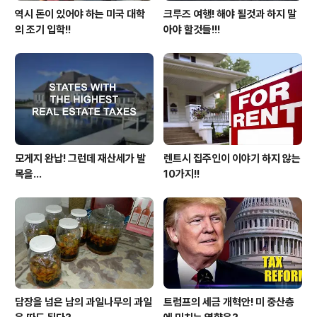
역시 돈이 있어야 하는 미국 대학
크루즈 여행! 해야 될것과 하지 말
의 조기 입학!!
아야 할것들!!!
모게지 완납! 그런데 재산세가 발
렌트시 집주인이 이야기 하지 않는
목을...
10가지!!
담장을 넘은 남의 과일나무의 과일
트럼프의 세금 개혁안! 미 중산층