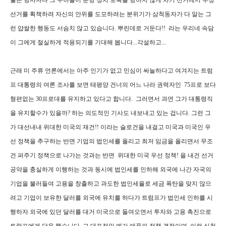
물론 당사자나 그 수하들이 분명 정치 보복을 당하지 않게 차기 선거에서 부정
선거를 획책하려 자신의 안위를 도모하려는 분위기가 삼척동자가 다 알는 그
런 얍쌀한 행동도 서슴치 않고 있습니다. 뿌린데로 거둔다!! 라는 우리네 속담
이 그에게 절실하게 적용되기를 기대해 봅니다...각설하고...
근래 미 주류 언론에서는 아주 인기가 없고 민심이 싸늘하다고 여겨지는 트럼
프 대통령의 여론 조사를 보면 태평양 건너의 어느 나라 권력자인 75프로 보다
형편없는 30프로대를 유지하고 있다고 합니다. 그러면서 과연 그가 대통령직
을 유지할수가 있을까? 하는 의도적인 기사도 내보내고 있는 겁니다. 그런 그
가 대선내내 위대한 미국의 재건!! 이라는 슬로건을 내걸고 미국과 미국인 우
선 정책을 추구하는 반면 기업의 법인세를 올리고 최저 임금을 올리면서 무조
건 퍼주기 정책으로 나가는 것과는 반면 위대한 미국 우선 정책! 을 내건 선거
공약을 충실하게 이행하는 것과 동시에 법인세를 인하해 외국에 나간 자국의
기업을 불러들여 고용을 창출하고 과도한 법인세율로 세금 폭탄을 맞지 않으
려고 기업이 보유한 달러를 외국에 유치를 하다가 트럼프가 법인세 인하를 시
행하자 외국에 있던 달러를 대거 미국으로 들여오면서 투자와 고용 촉진으로