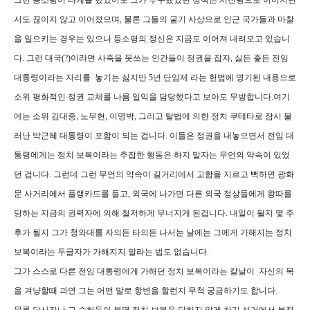
그런 등소평이 타계를 했었어도 그가 추구했었던 정책은 시진핑으로 이어지면
서도 끊이지 않고 이어졌으며, 물론 그들의 굴기 사상으로 인근 국가들과 마찰
을 일으키는 경우는 있으나 등소평의 정신은 지금도 이어져 내려오고 있습니
다. 그런 대국(?)이라면 사죽을 못쓰는 인간들이 정권을 잡자, 싫든 좋든 전임
대통령이라는 자리를 놓기는 싫지만 5년 단임제 라는 헌법에 명기된 내용으로
소위 평화적인 정권 교체를 나름 일익을 담당했다고 보아도 무방합니다.여기
에는 소위 김대중, 노무현, 이명박, 그리고 탈법에 의한 정치 쿠테타로 잠시 물
러난 박근혜 대통령이 포함이 되는 겁니다. 이들은 정권을 내놓으면서 전임 대
통령에게는 정치 보복이라는 추잡한 행동은 하지 말자는 무언의 약속이 있었
던 겁니다. 그런데 그런 무언의 약속이 길거리에서 고함을 지르고 뻑하면 광화
문 사거리에서 플랭카드를 들고, 외국에 나가면 다른 외국 정상들에게 왕따를
당하는 지금의 권력자에 의해 철저하게 무너지게 된겁니다. 내일이 될지 몇 주
후가 될지 그가 청와대를 자의든 타의든 나서는 날에는 그에게 가해지는 정치
보복이라는 두글자가 가해지지 말라는 법도 없습니다.
그가 스스로 다른 전임 대통령에게 가해던 정치 보복이라는 칼날이 자신의 목
을 겨냥할때 과연 그는 어떤 말로 항변을 할런지 무척 궁금하기도 합니다.