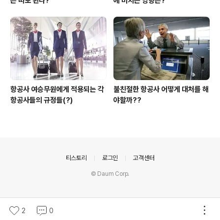
은 따도 된다?
에 미치는 영향은?
항공사 여승무원에게 적용되는 각
불친절한 항공사 어떻게 대처를 해
항공사들의 규정들(?)
야할까??
의안내
티스토리
로그인
고객센터
© Daum Corp.
2
0