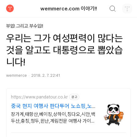
검색하기
wemmerce.com 이야기!!
티스토리
부업! 그리고 부수입!!
우리는 그가 여성편력이 많다는
것을 알고도 대통령으로 뽑았습
니다!
wemmerce
2018. 2. 7. 22:41
https://www.pandatour.co.kr
광고
중국 현지 여행사 판다투어 노쇼핑,노
옵션,노팁
장가계,태항산,베이징,상하이,칭다오,시안,백
두산,충칭,청두,윈난,계림전문 여행사 가이드
불친절시 여행비용 전액 환불,기후에 맞게 출
발 날짜 조율