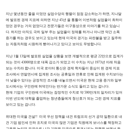
지난 몇년동안 줄을 이었던 실업수당의 행렬이 점점 감소하는가 하면, 지나달
에 발표된 경제 지표에 의하면 지난 45년 을 통틀어 이번처럼 실업율이 최하이
었던 경우는 거의 없었다고 전문가들은 이구동성으로 이야기를 하고 있습니
다. 하지만 아직도 극히 일부 주는 실업율이 정체를 하거나 아니면 약간 소폭
증가를 하는 경우도 보이고 있는데 현재 미국의 경기는 파란불을 받고 질주하
는 자동차처럼 시원하게 뻗어나가고 있다고 보아도 무방합니다.
지난 1월 13일에 발표된 실업율 상황을 보면 개별적으로 평균 22만으로 집계가
되는 것이 43000명으로 대폭 감소가 되었고 이 수치는 지난 1973년 이래 처음
보는 수치라 합니다. 미국 로이터 통신은 경제 학자들이 중심이 된 경제 지표
조사에서 연말연시에 집계된 조사는 공휴일과 연휴로 인해 집계된 수치보다는
더 낮을수 있다는 긍정적인 조사를 내놓으면서 미국은 현재 고용 증가와 일부
도시에서는 구인란에 허덕인다는 반가운 소식도 들리고 있는 겁니다.
현재 기업의 구인란에 미국에는 잠정적인 수치로 약 590만개의 일자리가 있어
이번 년도에 대학을 졸업하는 청년층들에게 청신호가 되는 그런 경제 지표를
보이고 있는 겁니다.
위대한 미국을 건설!! 미국 우선 정책을 내건 트럼프의 선거 공약 일환으로 내
건 기업 법인세 인하 조치로 미국의 많은 기업은 직원에게 보너스를 책정하고
고용을 늘리며 외국으로 나간 기업을 미국으로 회귀시키는 정책을 보면서 등