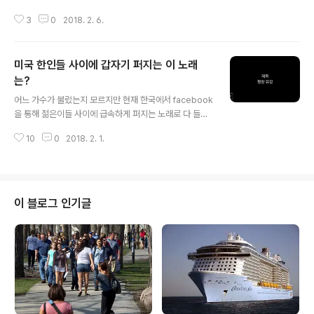
슨 말이냐? 당장 경찰에 신고를 해서 주인에게 찿아주어야
3
0
2018. 2. 6.
지!! 돈을 잃어 버린 당사자는 얼마나 애가 타겠느냐? 혹시
그돈이 아이 대학 등록금이라면, 얼마나 애가 타겠느냐??
당장 찿아 주어야지!! 둘째!! 마음 속에 잠재되어있는 사탄
미국 한인들 사이에 갑자기 퍼지는 이 노래
을 천사와 싸우게 해서 이기는 자의 의견에 따른다!! 당근
천사는 돈을 돌려 주어야 한다!! 라는 주장이고 사탄은 아니
는?
글 내용
다!! 기냥 슬쩍 해도 된다!! 라는 생각입니다. 셋째!! 무슨!!
어느 가수가 불렀는지 모르지만 현재 한국에서 facebook
돈을 돌려주냐? 누가 본것도 아닌데.... 더우기 돈봉투에 이
을 통해 젊은이들 사이에 급속하게 퍼지는 노래로 다 들어
름이 적혀 있는 것도 아니고.... 그냥 가지고 가서 본인이 원
보면 모골이 송연할 정도로 대한민국 젊은이들의 울분을
하는 것을 산다!! 이 경우는 애초에 천사와 사탄..
10
0
2018. 2. 1.
그대로 담은 노래라 추위가 가고 따뜻한 봄날이 오면 뭔일
이 생기겠다는 분위기가 팽배함!! 이 노래 초등학생에게 까
지 파급이 되면 문재앙은 선택의 여지가 없을거라는 이야
기도 돌고있음!! 한번 들어보시고 공유, 공유, 그리고 공유
를 해 많은 분들에게 알립시다!! 노래의 장르가 젊은이들이
이 블로그 인기글
좋아하는 랩식으로 되어있어 지금 폭발적으로 퍼지고 있다
고 합니다. 자칫 이 노래가 평창 올림픽 아니 평양 올림픽
주제가 되겠다는 냉소도 있습니다!! 문죄인에 대한 민심이
반이 심각하게 번지고 있다 합니다!