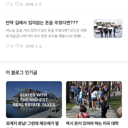
이 납니다. " 검은 고양이던 하얀 고양이던 고양이는 쥐만
2
0
2018. 2. 7.
잘잡으면 된다!!" 라고 하면서 이념이 중국 경제 발전에 걸
림돌이 되어서는 안된다는 취지로 이야기를 했었고 그런
취지를 중국의 행정 관리들은 충실하게 이행했었습니다.
만약 길에서 임자없는 돈을 주웠다면???
그런 등소평이 타계를 했었어도 그가 추구했었던 정책은
글 내용
시진핑으로 이어지면서도 끊이지 않고 이어졌으며, 물론
어느날 길을 가다 임자가 없는 돈을 주웠다면? 당신은 어떻
그들의 굴기 사상으로 인근 국가들과 마찰을 일으키는 경
게 하실겁니까? 자!! 우리 한번 유추를 해봅시다!! 첫째!! 무
우는 있으나 등소평의 정신은 지금도 이어져 내려오고 있
슨 말이냐? 당장 경찰에 신고를 해서 주인에게 찿아주어야
습니다. 그런 대국(?)이라면 사죽을 못쓰는 인간들이 정권
3
0
2018. 2. 6.
지!! 돈을 잃어 버린 당사자는 얼마나 애가 타겠느냐? 혹시
을 잡자, 싫든 좋든 전임 대통령이라는 자리를 놓기는 싫지
그돈이 아이 대학 등록금이라면, 얼마나 애가 타겠느냐??
만 5년 단임제 라는 헌법에 명기된 내용으로 소위 ..
당장 찿아 주어야지!! 둘째!! 마음 속에 잠재되어있는 사탄
을 천사와 싸우게 해서 이기는 자의 의견에 따른다!! 당근
천사는 돈을 돌려 주어야 한다!! 라는 주장이고 사탄은 아니
이 블로그 인기글
다!! 기냥 슬쩍 해도 된다!! 라는 생각입니다. 셋째!! 무슨!!
돈을 돌려주냐? 누가 본것도 아닌데.... 더우기 돈봉투에 이
름이 적혀 있는 것도 아니고.... 그냥 가지고 가서 본인이 원
하는 것을 산다!! 이 경우는 애초에 천사와 사탄..
모게지 완납! 그런데 재산세가 발
역시 돈이 있어야 하는 미국 대학