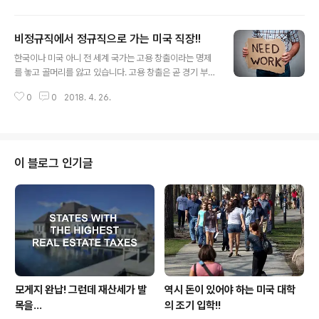
질환과 소화 기관의 질환이 주류를 이루고 있었지만 2,3,4
세들의 질병은 그들 조상들이 앓고 있었던 질병과는 반대
비정규직에서 정규직으로 가는 미국 직장!!
로 서구화 되어가는 경향을 보였다고 이야기를 합니다. 주
글 내용
로 대장 질환이나 여성인 경우는 유방 질환 그리고 남녀 공
한국이나 미국 아니 전 세계 국가는 고용 창출이라는 명제
히 고혈압과 당뇨 그리고 높은 콜레스트롤 같은 성인병 질
를 놓고 골머리를 앓고 있습니다. 고용 창출은 곧 경기 부양
환이 주류를 이루고 있다 합니다. 이러한 연구 내용에 미국
과 직결이 되는 사안이기 때문에 위정자들이 정권을 획득
에 거주를 하는 한인들도 예외는 아닌듯 싶습니다. 남녀 공
0
0
2018. 4. 26.
할때 고정적으로 내거는 이슈이기는 하나 실천은 그리 용
히 4, 50대에 접어들기 시작을 하면 여러가지 성인병에 직
이치가 않습니다. 세계 각 나라 사람들은 고용 불안정이 자
면을 하게 되는데..
기 나라의 문제인것으로 알고 있는데 사실은 현재 전 세계
적으로 앓고 있는 몸살이기도 합니다. 아침에 배달되어진
조간 신문에 job이라는 섹션을 뒤져보거나 인터넷 job se
이 블로그 인기글
arch를 해보면 seasonal job이라 해서 고용주가 계절적
으로 요구가 되는 임시직을 많이 고용을 하게 됩니다. 고용
주는 연말 연시를 맞이하여 모자라는 일손을 한시적으로
채용을 할수있고 고용인들은 실업 상태를 면하기 위해 또
는 임시직을 발판으로 정규직으로 ..
모게지 완납! 그런데 재산세가 발
역시 돈이 있어야 하는 미국 대학
목을...
의 조기 입학!!