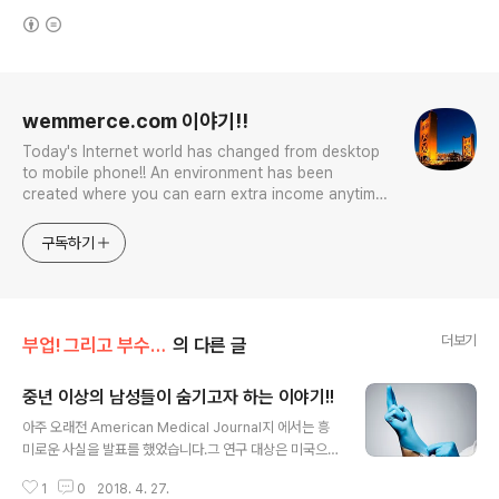
(새창열림)
로그 정보
wemmerce.com 이야기!!
Today's Internet world has changed from desktop
to mobile phone!! An environment has been
created where you can earn extra income anytime,
anywhere! Korea is too small and there is a lot of
competition. Now let’s turn our eyes to the world!
구독하기
You can enter
더보기
부업! 그리고 부수입!!
의 다른 글
중년 이상의 남성들이 숨기고자 하는 이야기!!
글 내용
아주 오래전 American Medical Journal지 에서는 흥
미로운 사실을 발표를 했었습니다.그 연구 대상은 미국으
로 이주를 한 일본인 1세들과 2,3,4세들의 질병을 비교 분
1
0
2018. 4. 27.
석을 한 내용인데요,1세인 경우에는 일본인 전통 질병인 간