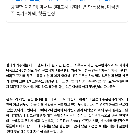
광활한 대자연! 미서부 3대도시+7대캐년 단독상품, 미국일
주 특가+혜택, 핫플일정
필자가 거주하는 새크라멘토에서 한 시간 반 정도 서쪽으로 가면 샌프란시스코 또 거기서
남쪽으로 40분 정도 가면 산호세가 나옵니다. 가끔 아니 한국 언론 기자들이 항상 새너제
이라고 표기를 하고 발음을 하는데 여기 영어식 표현으로는 산호세라 부르는데 본국 신문
기자들이 그런다면 그럴수도 있겠구나! 라고 생각을 하지만 미주 한인을 상대로 발간하는 현
지 일간지 기자가 새너제이라고 표현을 하는 것은 이해를 하지 못하겠습니다...중략
산호세라 하면 일명 실리콘 밸리라고 이야기 하면서 세계의 IT산업의 총본산지라 해도 과
언이 아닐 정도로 미국 미래 산업을 선도를 하고 있는 도시입니다. 그 유명한 애플과 구글이
있는 곳이기도 합니다. 그러다보니 한국의 대기업도 많이 나와있고 해외 주재 상사원도 많
이 나와있습니다. 그런데 일부 해외 주재 상사원들의 상식을 벗어난 행동으로 많은 현지인
의 눈쌀을 찌푸리게 하고 있는데요, 이쪽 Bay Area (샌프란시스코, 산호세를 일반적으로
통틀어 이야기 합니다.)에 사시는 많은 한인들이 곱지 않은 시선을 보내는 내용의 글들이
현지 포탈 페이지에 자주 올라오곤 합니다.