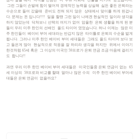
삼아 일을 해서 자식들 만큼은 미 주류 사회에 진출을 시키려 했었습니다.
그런 그들이 손발에 힘이 떨어져 경제적인 능력을 상실해 싫든 좋든 은퇴라는
수순으로 들어 갔을때 준비도 전혀 되지 않은 상태에서 맞이를 하게 된겁니
다. 문제는 돈 입니다!!!! 일을 할땐 그런 일이 나에겐 현실적인 일이라 생각을
하지 않았는데 닥쳐보니 선택의 여지가 없어 암울한 은퇴 생활을 하게 된 분
들이 우리 미주 한인의 선배인 올드 타이머 였었습니다. 허나 이제는 많은 미
주 한인들이 베이비 부머 세대라는 반갑지 않은 타이틀로 은퇴의 수순을 밟게
됩니다. 그러나 미주 한인 베이비 부머 세대들은 그래도 올드 타이머 보다 보
고 들은게 많아 현실적으로 적응을 잘 하리라 생각을 하지만 위에서 이야기
한것처럼
65세 혹은 그 이상의 미국인 59프로가 은퇴 연금
조금 마음에 걸리기
도 합니다!!
과연 우리 미주 한인 베이비 부머 세대들은 미국인들중 은퇴 연금이 없는 65
세 이상의 59프로와 비교를 할때 얼마나 많은 수의
미주 한인
베이비 부머세
대들은 은퇴 연금이 없을까요?