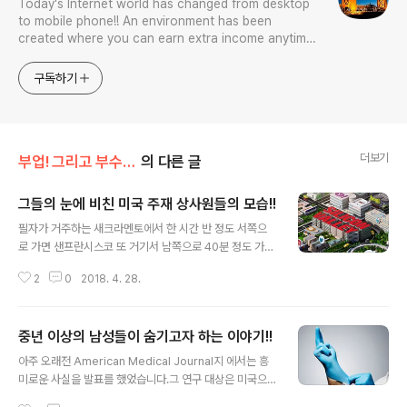
Today's Internet world has changed from desktop
to mobile phone!! An environment has been
created where you can earn extra income anytime,
anywhere! Korea is too small and there is a lot of
competition. Now let’s turn our eyes to the world!
구독하기
You can enter
더보기
부업! 그리고 부수입!!
의 다른 글
그들의 눈에 비친 미국 주재 상사원들의 모습!!
글 내용
필자가 거주하는 새크라멘토에서 한 시간 반 정도 서쪽으
로 가면 샌프란시스코 또 거기서 남쪽으로 40분 정도 가면
산호세가 나옵니다. 가끔 아니 한국 언론 기자들이 항상 새
2
0
2018. 4. 28.
너제이라고 표기를 하고 발음을 하는데 여기 영어식 표현
으로는 산호세라 부르는데 본국 신문 기자들이 그런다면
그럴수도 있겠구나! 라고 생각을 하지만 미주 한인을 상대
중년 이상의 남성들이 숨기고자 하는 이야기!!
로 발간하는 현지 일간지 기자가 새너제이라고 표현을 하
글 내용
는 것은 이해를 하지 못하겠습니다...중략 산호세라 하면 일
아주 오래전 American Medical Journal지 에서는 흥
명 실리콘 밸리라고 이야기 하면서 세계의 IT산업의 총본
미로운 사실을 발표를 했었습니다.그 연구 대상은 미국으
산지라 해도 과언이 아닐 정도로 미국 미래 산업을 선도를
로 이주를 한 일본인 1세들과 2,3,4세들의 질병을 비교 분