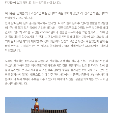
런 지경에 있지 않겠냐? 라는 생각도 하실 겁니다.
여러분은 전자를 맞다고 생각을 하실 겁니까? 혹은 후자가 맞을거라 생각을 하실겁니까??
안타깝게도 후자 입니다!!
한때 잘 나갈때 은퇴 준비를 차곡차곡 했다면 나이가 들어 은퇴후 안락한 생활을 했었을텐
데 준비를 하지 않은 상태에 은퇴를 하다보니 결국 재정적으로 어려워 아무 일이라도 해야
겠기에 햄버거 고기를 뒤집는 cooker 일이나 샘플을 나누어 주는 그런 일이라도 해야 입
에 풀칠이라도 할수있기에 막판에 그런 일이라도 선택을 해야 하는 지경에 있는 모습을 과
거에 잘 나갔던 과거의 대기업 부사장이었던 어느 남성의 모습을 투영시켜 젊었을때 은퇴 준
비에 만전을 기하라는 뜻으로 설명을 한 내용이 미국의 경제 방송인 CNBC에서 방영이
되었었습니다.
노동의 신성함은 동서고금을 막론하고 신성하다고 생각을 합니다. 단지 위의 글에서 은퇴
와 그리고 과거의 고위 회사 경영자를 투영을 시킨 것을 언급하려는 것은 팔 다리에 힘이 있
을때 부지런히 벌어서 저축을 하여 은퇴후 안락한 생활을 즐기라는 뜻의 내용으로 은퇴 준
비를 철저하게 하자는 내용으로 이미 미주 한인 사회에서는 중 장년층들이 대부분을 차지하
는 베이비 부머 세대가 주류를 이루고 있기에 미래의 모습을 점검을 해보자는 뜻으로 이글
을 시작하려 합니다.