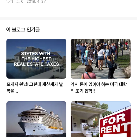
하고 있는 도시입니다. 그 유명한 애플과 구글이 있는 곳이
1
0
2018. 4. 27.
석을 한 내용인데요,1세인 경우에는 일본인 전통 질병인 간
기도 합니다. 그러다보니 한국의 대기업도 많이 나와있고
질환과 소화 기관의 질환이 주류를 이루고 있었지만 2,3,4
해외 주재 상사원도 많이 나와있습니다. 그..
세들의 질병은 그들 조상들이 앓고 있었던 질병과는 반대
로 서구화 되어가는 경향을 보였다고 이야기를 합니다. 주
로 대장 질환이나 여성인 경우는 유방 질환 그리고 남녀 공
이 블로그 인기글
히 고혈압과 당뇨 그리고 높은 콜레스트롤 같은 성인병 질
환이 주류를 이루고 있다 합니다. 이러한 연구 내용에 미국
에 거주를 하는 한인들도 예외는 아닌듯 싶습니다. 남녀 공
히 4, 50대에 접어들기 시작을 하면 여러가지 성인병에 직
면을 하게 되는데..
모게지 완납! 그런데 재산세가 발
역시 돈이 있어야 하는 미국 대학
목을...
의 조기 입학!!