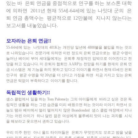
있는 바 은퇴 연금을 중점적으로 연구를 하는 보스톤 대학
에 의하면 2011년 현재 55세-64세에 있는 나잇대 군의 은
퇴 연금 총액수는 평균적으로 12만불에 지나지 않는다는
보고서를 내놓았습니다.
모자라는 은퇴 연금!!
55-64세에 있는 나잇대의 401K는 개인당 일년에 4800불을 불입을 하는 것으
로 나와있습니다. 전문가에 의하면 이런 정도의 은퇴 연금으로는 평균 수명이
늘어난 베이비 부머 세대들에게는 은퇴후 재정적인 압박으로 이어진다고 전
망을 하고 있습니다. 미 은퇴자 협회인 AARP는 전망을 하기를 현재의 은퇴 연
금 시스탬은 제 기능을 하지 못하고 있다고 이야기를 하면서 현재 65세인 은퇴
인구의 평균 수명을 약 20년을 더 산다고 가정을 하면 지금 가지고 있는 은퇴
연금은 턱없이 부족하다고 이야기를 합니다.
독립적인 생활하기!!
샘스 클럽에서 일을 하는
Tom Palome는 그의 아이들에게 바라고 싶은 것은 독
립적인 생활을 하는 그런 습관을 미리 배웠으면
하는 것이라 이야기 하면서 오
늘도 탬파 베이에서 멀리 떨어지지 않은 Brandondml 샘스 클럽 매장에서 지나
가는 어린 아이가 하나 달린 젊은 여성에게 블루베리 맛이 나는 과자를 시식
을 해보라고 웃으면서 권하고 있습니다.
우리 미주 한인 아니 올드 타이머들은 은퇴가 무엇인지도 모르고 밤을 낮을