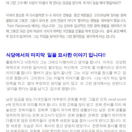
데 그런 그가 왜? 시급이 10불이 채 안되는 임금을 받으며 두가지 일을 해야 했을까요??
미국의 중산층 즉 다시말하면 5-6 자리의 연봉을 중간 계층들은 2008년에 찿아온 경제
불황으로 그동안 그들이 모아 온 은퇴 연금의 가치가 떨어지는 경험을 대부분이 했습니다.
Tom Palome도 예외는 아닙니다!! 그는 은퇴후 일상적인 가정 경제 생활을 영위하기 위
해
그동안 모은 은퇴 자금의 가치가 하락된 9만불을 인출을 하게 된겁니다. 결국 곶감 빼먹
듯 잔고가 없어지자 그는 직업을 찿아야 하는 그런 절박함을 맞이하게 되는 겁니다.
식당에서의 마지막 일을 묘사한 이야기 입니다!!
활동적이고 낙천적인 그는 그래도 다행이라고 생각을 합니다. 아직도 건강한
체력으로 이러한 일이라도 할수있는 자신에게 고마워 할 따름이라고 웃으며
이야기를 합니다. 햄버거 굽는 일이 끝나면 그는 식당 바닥을 청소를 하고 집
으로 향합니다. 그러면서 그는 이렇게 이야기를 합니다. 나는 내가 하는 일에
만족을 하고 절대 부정적인 생각을 갖지 않고 또 그런 생각해서는 안된디고
생각을 한다는 말을 남기고 집으로 향합니다.
낮은 임금을 받는 미국인들의 대부분이 은퇴를 하면 그들은 오직 social securit
y에 전적으로 의지를 하게 됩니다. 또한 교육을 많이 받고 은퇴 준비를 미리 해
놓았던 은퇴자들도 은퇴후 그들이 과거에 했던 생활보다는 낮은 은퇴 생활을
영위하게 된다는 은퇴 보고서가 있듯이 은퇴 생활은 은퇴전 생활이 판이하게
다름으로 많은 은퇴자들이 은퇴후 새로운 일을 찿아 나서게 된다고 합니다. 또
한 새로운 모습은 과거 회사의 중간 경영자 였었거나 전문직에 종사를 했었
던 은퇴자들이 은퇴후 마땅 할만한 일이 없기에 저임금을 주는 일이라도 하는