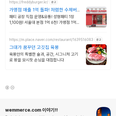
https://freddyburger.kr/
광고
가맹점 매출 1억 돌파! 저렴한 수제버
거 창업 프레디
패티 공장 직접 운영&유통! 성형패티 1장
1,100원! 서울대 본점 1억 6천! 가맹점 1억
매출 달성! 과장 광고 없는 검증된 매출!영업
구역 1km,감리비 면제
https://m.place.naver.com/restaurant/1639516083
광고
그대가 꿈꾸던 고깃집 육몽
육몽만의 특별한 술과, 공간, 시그니처 고기
로 왕을 모시듯 손님을 대접합니다
(새창열림)
로그 정보
wemmerce.com 이야기!!