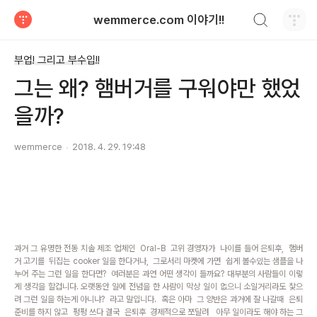
검색하기
wemmerce.com 이야기!!
티스토리
부업! 그리고 부수입!!
그는 왜? 햄버거를 구워야만 했었
을까?
wemmerce
2018. 4. 29. 19:48
과거 그 유명한 전동 치솔 제조 업체인 Oral-B 고위 경영자가 나이를 들어 은퇴후, 햄버
거 고기를 뒤집는 cooker 일을 한다거나, 그로서리 마켓에
가면 쉽게 볼수있는 샘플을 나
누어 주는 그런 일을 한다면? 여러분은 과연 어떤 생각이 들까요?
대부분의 사람들이 이렇
게 생각을 할겁니다. 오랫동안 일에 전념을 한 사람이 막상 일이 없으니 소일거리라도 찿으
려 그런 일을 하는게 아니냐? 라고 말입니다. 혹은 아마 그 양반은 과거에 잘 나갈때 은퇴
준비를 하지 않고 펑펑 쓰다 결국 은퇴후 경제적으로 쪼달려 아무 일이라도 해야 하는 그