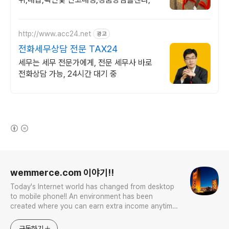
http://www.acc24.net
광고
전화세무상담 전문 TAX24
세무는 세무 전문가에게, 전문 세무사 바로
전화상담 가능, 24시간 대기 중
(새창열림)
로그 정보
wemmerce.com 이야기!!
Today's Internet world has changed from desktop
to mobile phone!! An environment has been
created where you can earn extra income anytime,
anywhere! Korea is too small and there is a lot of
competition. Now let’s turn our eyes to the world!
구독하기