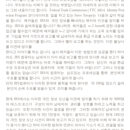
니다. 우리로서는 이해가 잘 안되는 부분입니다만 자세하게 보시면 이해가 되
는 그런 내용이기도 합니다. Federal Trade Commission ( FTC )에서 Identity Prot
ection Program 코디네이터로 일을 하고 있는 Steve Torope는 다음과 같이 역설
을 합니다. 해커들은 IRS와 개인 정보를 빼내려는 해커와 이것을 방지를 하
려는 IRS와 숨박꼭질을 합니다!! 왜냐하면 해커들은 w-2 form에 관한 내용에
접근을 할수없기 때문에 해커들은 w-2 양식에 기재가 되는 소득 숫자를 임의
로 기입을 하여 거짓으로 보고를 해 납세자의 세금 환급 수표를 노리는 수법을
쓰고 있다고 이야기를 합니다. 그래서 빨리 보고를 하는 것만이 이런 불상사
를 미연에 방지를
한다고 이야기를 하는 겁니다.
설사 해커들이 이런 방법으로 성공을 했다 하더
라도 IRS 컴퓨터는 납세자가 이미 세금 보고를 했는데
또다른 세금 보고가 들
어왔기 때문에 컴퓨터는 바로 거절을 해버립니다. 그래서 당신의 세금 환급
수표 프로세싱은 바로 컴퓨터에 의해 거절이 되어 버립니다!! 그러나 걱정을
할 필요는 없습니다!! IRS의 컴퓨터는 심도있는 프로세싱을 통해 본인에게
수표를 발행을 합니다. 단지 시간이 걸리게 됩니다.
만약 IRS컴퓨터가 이러한 문제에 봉착을 하게 된다면 약 180일 정도가 걸려
본인의 손에 수표를 받을수 있게 조치를 해줍니다.
현재 IRS에서는 이러한 개인 정보 도난을 미연에 방지를 하기 위해 약 3000명
의 테스크 포스가 구성이 되어 납세자의 권리를 보호를 하려고 노력을 하고
있습니다. 또한 이러한 사건이 발생을 한다면 그러한 피해자인 납세자의 권
익을 보호하기 위해 약 3만 5천명의 직원이 움직이고 있습니다. 현재 1492건
의 개인 정보 도난 사건이 IRS에 보고가 되고 있으며 전년에 비해 약 66 프로
가 증가가 됐다고 하며 이러한 범죄와 연관이 되어서 기소가 되고, 판결을 받는