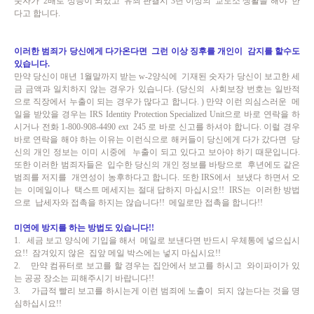
숫자가 2배로 상승이 되었고 유죄 판결시 3년 이상의 교도소 생활을 해야 한
다고 합니다.
이러한 범죄가 당신에게 다가온다면 그런 이상 징후를 개인이 감지를 할수도
있습니다.
만약 당신이 매년 1월말까지 받는 w-2양식에 기재된 숫자가 당신이 보고한 세
금 금액과 일치하지 않는 경우가 있습니다. (당신의 사회보장 번호는 일반적
으로 직장에서 누출이 되는 경우가 많다고 합니다. ) 만약 이런 의심스러운 메
일을 받았을 경우는 IRS Identity Protection Specialized Unit으로 바로 연락을 하
시거나 전화 1-800-908-4490 ext 245 로 바로 신고를 하셔야 합니다. 이럴 경우
바로 연락을 해야 하는 이유는 이런식으로 해커들이 당신에게 다가 갔다면 당
신의 개인 정보는 이미 시중에 누출이 되고 있다고 보아야 하기 때문입니다.
또한 이러한 범죄자들은 입수한 당신의 개인 정보를 바탕으로 후년에도 같은
범죄를 저지를 개연성이 농후하다고 합니다. 또한 IRS에서 보냈다 하면서 오
는 이메일이나 택스트 메세지는 절대 답하지 마십시요!! IRS는 이러한 방법
으로 납세자와 접촉을 하지는 않습니다!! 메일로만 접촉을 합니다!!
미연에 방지를 하는 방법도 있습니다!!
1. 세금 보고 양식에 기입을 해서 메일로 보낸다면 반드시 우체통에 넣으십시
요!! 잠겨있지 않은 집앞 메일 박스에는 넣지 마십시요!!
2. 만약 컴퓨터로 보고를 할 경우는 집안에서 보고를 하시고 와이파이가 있
는 공공 장소는 피해주시기 바랍니다!!
3. 가급적 빨리 보고를 하시는게 이런 범죄에 노출이 되지 않는다는 것을 명
심하십시요!!