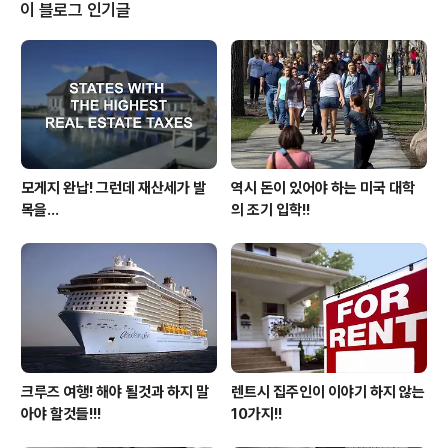
백수일까?? 라는 질문을 스스로 하게 되면 자연스레 대답
이 블로그 인기글
은 아니요!! 라고 도출이 됩니다. 좋은 대학을 나오지 못해
서? 좋은 대학의 개념이 무엇인지는 모르지만 그래도 미국
에서 난다 긴다 하는 그런 상위권 대학을 나왔습니다!! 전공
이 후져서 그렇다구요?? 중 장년이 과거 대학 선택을 했던
당시에 소위 상대 라고 부르는 e..
모게지 완납! 그런데 재산세가 발
역시 돈이 있어야 하는 미국 대학
목을...
의 조기 입학!!
크루즈 여행! 해야 될것과 하지 말
렌트시 집주인이 이야기 하지 않는
아야 할것들!!!
10가지!!