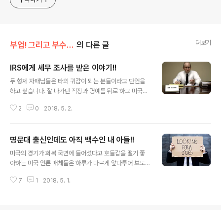
You can enter
더보기
부업! 그리고 부수입!!
의 다른 글
IRS에게 세무 조사를 받은 이야기!!
글 내용
두 형제 자매님들은 타의 귀감이 되는 분들이라고 단언을
하고 싶습니다. 잘 나가던 직장과 명예를 뒤로 하고 미국에
서 터를 잡으신 분입니다. 80년초 당시 지금처럼 H 비자(
2
0
2018. 5. 2.
취업 비자 )가 있었다면 그분도 산호세에서 주재원 활동을
하실때의 직업을 가졌을 분입니다. 항상 마주칠때마다 부
드러운 미소를 두 부부가 보이시던 분들이었습니다. 나이
명문대 출신인데도 아직 백수인 내 아들!!
도 엇비슷하여 다니엘 형제님!! 베드로 형제님!! 이라 부르
글 내용
지만 한국서 같은 그룹 계열의 회사를 다닌지라 사석에서
미국의 경기가 회복 국면에 들어섰다고 호들갑을 떨기 좋
는 윤형!! 이형!! 이라고 서로 호칭을 하는 관계 입니다!! 어
아하는 미국 언론 매체들은 하루가 다르게 앞다투어 보도
느날 친교 시간, 그는 내 옆에 바짝 다가와 " 오늘 점심이나
를 합니다. 그러나 일반 국민이 느끼는 체감 경기는 아직도
같이 할래요?? " 하길래 별 스케쥴이 없던 필자는 흔쾌히
7
1
2018. 5. 1.
글쎄요!! 입니다 아니 멀리 갈거 까지 없습니다. 경기 회복
수락을 했습니다.조용하고 가까운 레스토랑에 자리를 잡자
의 사례는 가까운 지인집에서 혹은 자신의 가정에서도 볼
마자 그는 평소에 그리..
수가 있습니다!! 그렇게 경기가 풀렸다고 이야기 하는데
왜? 정작 우리 아들은 아직도 직업을 잡지 못하고 아직도