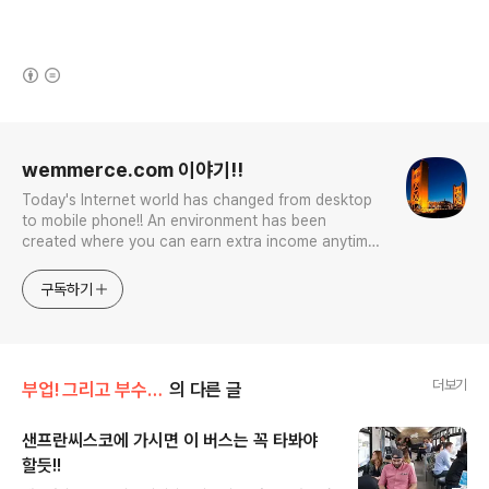
(새창열림)
로그 정보
wemmerce.com 이야기!!
Today's Internet world has changed from desktop
to mobile phone!! An environment has been
created where you can earn extra income anytime,
anywhere! Korea is too small and there is a lot of
competition. Now let’s turn our eyes to the world!
구독하기
You can enter
더보기
부업! 그리고 부수입!!
의 다른 글
샌프란씨스코에 가시면 이 버스는 꼭 타봐야
할듯!!
글 내용