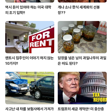
역시 돈이 있어야 하는 미국 대학
개나 소나 한식 세계화의 선봉
의 조기 입학!!
장??
렌트시 집주인이 이야기 하지 않는
담장을 넘은 남의 과일나무의 과일
10가지!!
은 따도 된다?
사고난 내 차를 보험사에서 가져가
트럼프의 세금 개혁안! 미 중산층