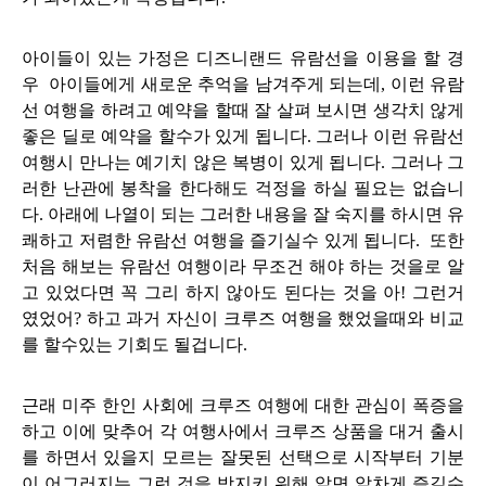
아이들이 있는 가정은 디즈니랜드 유람선을 이용을 할 경
우 아이들에게 새로운 추억을 남겨주게 되는데, 이런 유람
선 여행을 하려고 예약을 할때 잘 살펴 보시면 생각치 않게
좋은 딜로
예약을 할수가 있게 됩니다. 그러나
이런 유람선
여행시
만나는 예기치 않은
복병이 있게 됩니다. 그러나 그
러한 난관에 봉착을 한다해도 걱정을 하실 필요는 없습니
다.
아래에 나열이 되는
그러한 내용을
잘 숙지를 하시면 유
쾌하고 저렴한 유람선 여행을 즐기실수 있게 됩니다. 또
한
처음 해
보는 유람선 여행이라
무조건 해야 하는 것을로 알
고 있었다면
꼭 그리 하지 않아도 된다는 것을 아! 그런거
였었어? 하고 과거 자신이 크루즈 여행을 했었을때와 비교
를 할수있는 기회도 될겁니다.
근래 미주 한인 사회에 크루즈 여행에 대한 관심이 폭증을
하고 이에 맞추어 각 여행사에서 크루즈 상품을 대거 출시
를 하면서 있을지 모르는 잘못된 선택으로 시작부터 기분
이 어그러지는 그런 것을 방지키 위해 알면 알차게 즐길수