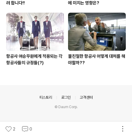
려 합니다!!
에 미치는 영향은?
항공사 여승무원에게 적용되는 각
불친절한 항공사 어떻게 대처를 해
항공사들의 규정들(?)
야할까??
의안내
티스토리
로그인
고객센터
© Daum Corp.
2
0