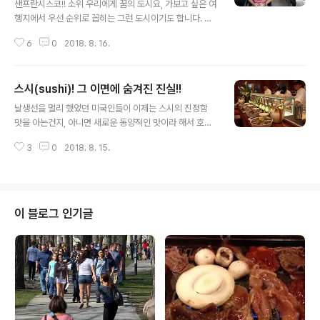
샌프란시스코!! 소위 우리에게 꿈의 도시요, 가보고 싶은 여
행지에서 우선 순위로 꼽히는 그런 도시이기도 합니다. 상
항 이라고 불리우는 도시입니다. 미국을 찿는 관광객들에
6
0
2018. 8. 16.
게 미국 어느 도시를 방문을 하고 싶냐고 물어보면 당연 우
리가 상항이라고 부르는 샌프란시스코라 합니다. 그만큼
샌프란시스코는 관광지로 무척 유명한데요, 샌프란시스코
스시(sushi)! 그 이면에 숨겨진 진실!!
를 중심으로 외곽 지대에는 또 다른 볼거리가 아주 많습니
글 내용
다. 그런 샌프란시스코에 새로운 버스가 등장을 했다 합니
날생선을 멀리 했었던 미국인들이 이제는 스시의 진정함
다.일반적으로 버스하면 공공 교통의 대명사로 차가 없는
맛을 아는건지, 아니면 새로운 동양적인 맛이라 해서 호기
분들이나 혹은 채 대신 공공 교통을 더 편리하게 생각을 하
심으로 일식당을 출입을 하는건지는 모르지만 일단 스시를
는 이들이 많이 이용을 한다고 생각을 하나 우리의 머리 속
3
0
2018. 8. 15.
즐겨 드시는 미국인들이 많아 진것은 사실입니다. 무척 새
에는 버스를 이용하는 분들은 대부분 어려운 경제 사정에
로운 음식 문화의 변천인데요, 그와 동시에 중국인들이나
직면해 있는 분들이 타는 것으로 잘못 인식을 ..
한인들이 운영을 하는 일식당이 우후죽순 처럼 늘어난 겁
니다. 업소내에서 한국말 중국말을 쓰다가도 손님이 들어
오면 일본말로 인사를 하는 것도 이제는 더이상 낯설은 모
이 블로그 인기글
습은 아닙니다. 미국인들이 스시에 맛을 알게 된것은 이런
일식당이 감칠 맛을 창조해 손님이 몰린게 아니라 몇 십년
동안 일본 정부가 그들의 음식 문화를 세계에 전파시키기
위해 갖은 노력을 했다고 보는 것이 더 타당할 겁니다. 그런
데 그런 음식 문화를 전파를 해야 할 일본인들..