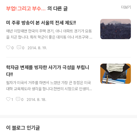
더보기
부업! 그리고 부수입!!
의 다른 글
미 주류 방송이 본 서울의 전세 제도!!
글 내용
매년 이맘때면 한국의 주택 경기, 아니 아파트 경기가 요동
을 치곤 합니다. 특히 학군이 좋은 대치동 이나 서초구와 같
은 경쟁력이 있는 고등학교가 있는 학군의 아파트는 없어
0
0
2014. 8. 19.
서 못?을 정도로 인기 입니다. 그러다보니 아파트 전세가는
천정부지로 치솟는데요, 그래도 자녀의 교육을 위해서는
무엇이던지 해야 한다는 우리 부모님들의 교육열 때문에
학자금 변제를 빙자한 사기가 극성을 부립니
오늘의 눈부신 경제 성장이 있지 않나 생각을 하지만 그에
반해 있는자와 없는자들간의 괴리가 점점 심해지기도 합니
다!!
글 내용
다. 강북에서 살던 아파트를 팔아도 강남에 위치한 일류 학
필자가 미국서 거주를 하면서 느꼈던 가장 큰 장점은 미국
군에 있는 아파트 전세금도 못된다는 사실은 듣는 이로 하
대학 교육제도라 생각을 합니다.한번의 시험으로 인생의
여금 박탈감을 주기에 충분한 내용이기도 합니다. 바로 한
당락이 결정지어지는 한국의 제도완 달리 여러번의 기회를
국의 전세 제도 입니다!! 한국의 전세 제도는 여러분도 잘
1
0
2014. 8. 18.
주고, 또한 점수만으로 학습 능력을 판단을하지 않을 뿐더
아시는 내용이라 더이상의 부연 설명이 ..
러 더우기 경제적인 사정으로 인해 학업을 포기해야 하는
우수한 학생들을 어떻게 해서라도 이끌어 주는 그런 모습
과 경제적인 지원입니다. 물론 무상으로 해주는 경제적인
지원말고 졸업후 직장을 잡아 변제를 하는 대출 제도도 있
이 블로그 인기글
지만 저리로 학생들에게 부담을 주지 않으려는 교육 정책