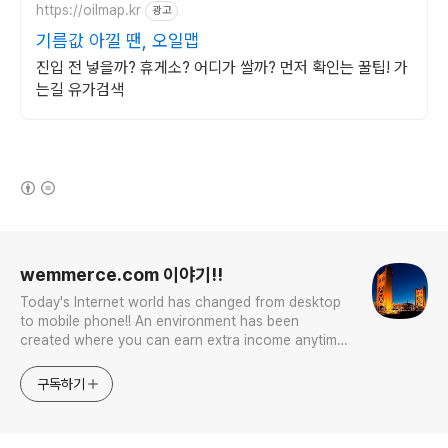
https://oilmap.kr
광고
기름값 아낄 땐, 오일맵
진입 전 넣을까? 휴게소? 어디가 쌀까? 먼저 확인는 꿀팁! 가
는길 유가검색
(새창열림)
로그 정보
wemmerce.com 이야기!!
Today's Internet world has changed from desktop
to mobile phone!! An environment has been
created where you can earn extra income anytime,
anywhere! Korea is too small and there is a lot of
competition. Now let’s turn our eyes to the world!
구독하기
You can enter