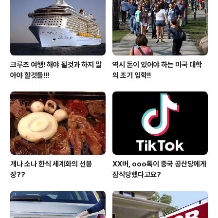
제로 적혀있는 알콜 돗수보다 현저히 낮은 알콜 돗수가 나
왔다 합니다. 필자는 이제까지 블로그에 글을 올리면서 먹
거리 가지고..
크루즈 여행! 해야 될것과 하지 말
역시 돈이 있어야 하는 미국 대학
아야 할것들!!!
의 조기 입학!!
개나 소나 한식 세계화의 선봉
XX버, ooo톡이 중국 공산당에게
장??
잠식당했다고요?