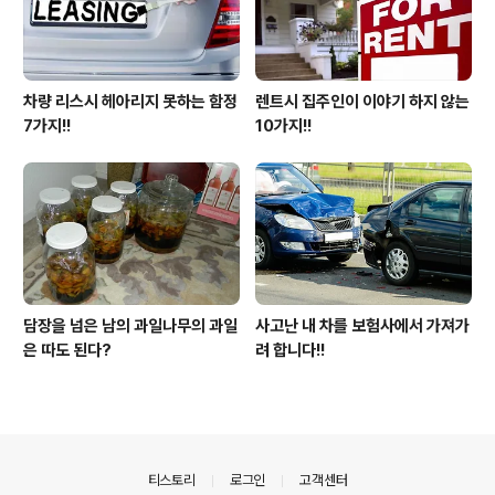
차량 리스시 헤아리지 못하는 함정
렌트시 집주인이 이야기 하지 않는
7가지!!
10가지!!
담장을 넘은 남의 과일나무의 과일
사고난 내 차를 보험사에서 가져가
은 따도 된다?
려 합니다!!
의안내
티스토리
로그인
고객센터