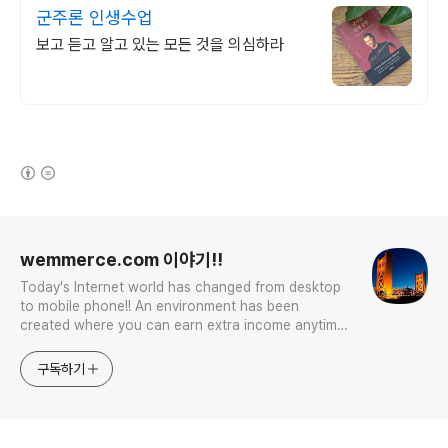
군주론 인생수업
보고 듣고 알고 있는 모든 것을 의심하라
(새창열림)
로그 정보
wemmerce.com 이야기!!
Today's Internet world has changed from desktop
to mobile phone!! An environment has been
created where you can earn extra income anytime,
anywhere! Korea is too small and there is a lot of
competition. Now let’s turn our eyes to the world!
구독하기
You can enter