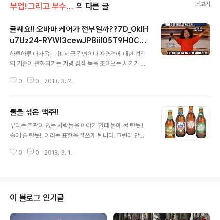
더보기
부업! 그리고 부수입!!
의 다른 글
글쎄요!! 오바마 케어가 전부일까??7D_OklH
u7Uz24-RYWI3cewJPBiiI05T9H0C1w
글 내용
pOJ8IY,
하루하루 다가옵니다!! 세금 감면이나 자영업에 대한 법적
의 기준이 완화되기는 커녕 점점 목을 조여오는 시기가 다
가 옵니다. 싫든 좋든 금년 10월까지는 결정을 해야하고 내
0
0
2013. 3. 2.
년 1월부터는 시행을 해야 합니다. 그런데 비용이 만만치
않습니다!! 그러니 차라리 벌금을 내겠다는 업주들이 많습
니다!! 아니 종업원의 수를 50인 이하로 줄인다던가 아님
물을 섞은 맥주!!
직원의 근무 시간을 full time 규정 이하의 종업원으로 만
글 내용
들어 피해보겠다 합니다!! 위법은 아닙니다!! 많은 미국의 f
우리는 주관이 없는 사람들을 이야기 할때 물에 물 탄듯!!
ast food chain이 그렇게 하고 있고 많은 대기업이 뒤따
술에 술 탄듯!! 이라는 표현을 잘쓰게 됩니다. 그런데 만약
른다 합니다. 필자는 과거 이러한 기업의 정황을 실시간으
술에 물 탄듯!! 하면 그 술맛은 어떨가요?? 술의 짜릿한 맛
로 입수, 분석, 그리고 번역을 해서 블로그에 끊임없이 올리
0
0
2013. 3. 1.
은 없을겁니다!! 그런데 우리가 즐겨 마시는 맥주에 물을 타
고 있습니다. 바로 오바마 케어 입니다!! 메디케이드의 확장
시중에 판매를 했다면 과연 어떨가요?? 만약 이글을 읽으
( 미국..
시는 분이 물탄 맥주를 마셨다면.... 그것도 비싼 돈을 주
고..... 그런 이름만 대면 알만한 대형 맥주 회사가 맥주에 물
을 타서 출고를 했다 합니다!! 그런데 맥주를 즐겨 마시는
이 블로그 인기글
어느 소비자가 맥주 맛이 이상해 병 포장에 적혀잇는 알콜
돗수를 확인하고 소비자 단체에 의뢰해서 검사한 결과 실